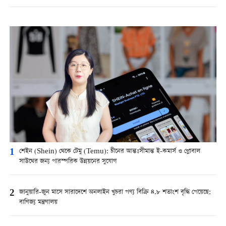
1
শেইন (Shein) থেকে টেমু (Temu): চীনের আন্তঃসীমান্ত ই-কমার্স ও গ্লোবাল
সাউথের জন্য পারস্পরিক উন্নয়নের সুযোগ
2
জানুয়ারি-জুন মাসে সারাদেশে অনলাইন খুচরা পণ্য বিক্রি ৪.৮ শতাংশ বৃদ্ধি পেয়েছে:
বাণিজ্য মন্ত্রণালয়