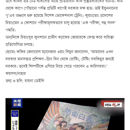
তবে কফির এই ঢেউ থাকলেও আছে প্রতিভাবান কফি প্রস্তুতকারকের ঘাটতি। ফার্ম
থেকে কাপে পৌঁছানো পর্যন্ত প্রতিটি ধাপেই দরকার দক্ষ হাত। তাই ইয়ুননানের
পু’এর অঞ্চলে শুরু হয়েছে বিশেষ ভোকেশনাল ট্রেনিং। কুয়াংতোং প্রদেশের
চিয়াংমেন ও ফোশানে পরীক্ষামূলকভাবে চালু হয়েছে ‘এক পরীক্ষা, বহু সনদ’
পদ্ধতি।
অন্যদিকে চিয়াংসুর কুনশানে গ্রামীণ ক্যাফের জোয়ারকে কেন্দ্র করে বারিস্তা
প্রতিযোগিতা চলছে।
ছোমেং কফির জেনারেল ম্যানেজার ওয়াং লিচুন জানালেন, ‘আমাদের এখন
দরকার মানসম্মত প্রশিক্ষণ—গ্রিন বিন থেকে রোস্টিং, টেস্টিং সবকিছুর জন্যই
দরকার। তবেই শিল্পটিকে এগিয়ে নিয়ে যেতে পারবেন এ কারিগররা।’
ফয়সল/নাহার
তথ্য ও ছবি: চায়না ডেইলি