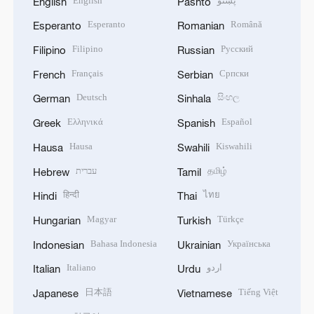
English
پښتو
English
Pashto
Esperanto
Română
Esperanto
Romanian
Filipino
Русский
Filipino
Russian
Français
Српски
French
Serbian
Deutsch
සිංහල
German
Sinhala
Ελληνικά
Español
Greek
Spanish
Hausa
Kiswahili
Hausa
Swahili
עברית
தமிழ்
Hebrew
Tamil
हिन्दी
ไทย
Hindi
Thai
Magyar
Türkçe
Hungarian
Turkish
Bahasa Indonesia
Українська
Indonesian
Ukrainian
Italiano
اردو
Italian
Urdu
日本語
Tiếng Việt
Japanese
Vietnamese