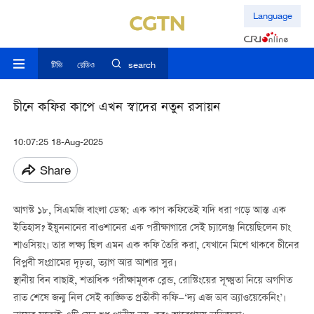
Language
টিভি
রেডিও
search
চীনে কফির কাপে এখন স্বাদের নতুন রসায়ন
10:07:25 18-Aug-2025
Share
আগস্ট ১৮, সিএমজি বাংলা ডেস্ক: এক কাপ কফিতেই যদি ধরা পড়ে আস্ত এক
ইতিহাস? ইয়ুননানের বাওশানের এক পরীক্ষাগারে সেই চ্যালেঞ্জ নিয়েছিলেন চাং
শাওসিয়ং। তার লক্ষ্য ছিল এমন এক কফি তৈরি করা, যেখানে মিশে থাকবে চীনের
বিপ্লবী সংগ্রামের দৃঢ়তা, ত্যাগ আর আশার সুর।
স্থানীয় বিন বাছাই, শতাধিক পরীক্ষামূলক ব্লেন্ড, রোস্টিংয়ের সূক্ষ্মতা নিয়ে অগণিত
রাত শেষে জন্ম নিল সেই কাঙ্ক্ষিত প্রতীকী কফি—‘দ্য এজ অব অ্যাওয়েকেনিং’।