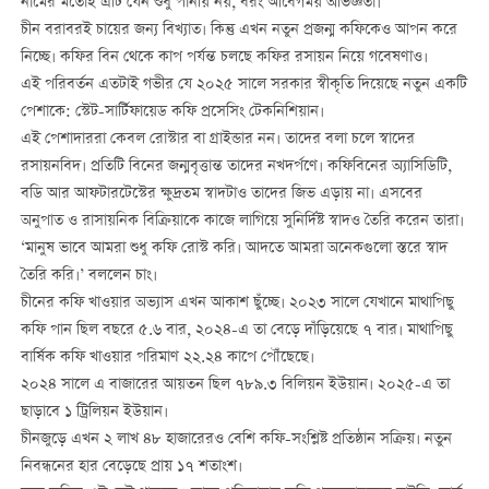
নামের মতোই এটি যেন শুধু পানীয় নয়, বরং আবেগময় অভিজ্ঞতা।
চীন বরাবরই চায়ের জন্য বিখ্যাত। কিন্তু এখন নতুন প্রজন্ম কফিকেও আপন করে
নিচ্ছে। কফির বিন থেকে কাপ পর্যন্ত চলছে কফির রসায়ন নিয়ে গবেষণাও।
এই পরিবর্তন এতটাই গভীর যে ২০২৫ সালে সরকার স্বীকৃতি দিয়েছে নতুন একটি
পেশাকে: স্টেট-সার্টিফায়েড কফি প্রসেসিং টেকনিশিয়ান।
এই পেশাদাররা কেবল রোস্টার বা গ্রাইন্ডার নন। তাদের বলা চলে স্বাদের
রসায়নবিদ। প্রতিটি বিনের জন্মবৃত্তান্ত তাদের নখদর্পণে। কফিবিনের অ্যাসিডিটি,
বডি আর আফটারটেস্টের ক্ষুদ্রতম স্বাদটাও তাদের জিভ এড়ায় না। এসবের
অনুপাত ও রাসায়নিক বিক্রিয়াকে কাজে লাগিয়ে সুনির্দিষ্ট স্বাদও তৈরি করেন তারা।
‘মানুষ ভাবে আমরা শুধু কফি রোস্ট করি। আদতে আমরা অনেকগুলো স্তরে স্বাদ
তৈরি করি।’ বললেন চাং।
চীনের কফি খাওয়ার অভ্যাস এখন আকাশ ছুঁচ্ছে। ২০২৩ সালে যেখানে মাথাপিছু
কফি পান ছিল বছরে ৫.৬ বার, ২০২৪-এ তা বেড়ে দাঁড়িয়েছে ৭ বার। মাথাপিছু
বার্ষিক কফি খাওয়ার পরিমাণ ২২.২৪ কাপে পৌঁছেছে।
২০২৪ সালে এ বাজারের আয়তন ছিল ৭৮৯.৩ বিলিয়ন ইউয়ান। ২০২৫-এ তা
ছাড়াবে ১ ট্রিলিয়ন ইউয়ান।
চীনজুড়ে এখন ২ লাখ ৪৮ হাজারেরও বেশি কফি-সংশ্লিষ্ট প্রতিষ্ঠান সক্রিয়। নতুন
নিবন্ধনের হার বেড়েছে প্রায় ১৭ শতাংশ।