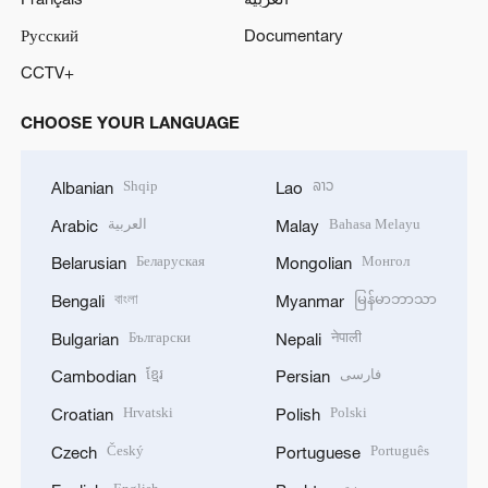
Русский
Documentary
CCTV+
CHOOSE YOUR LANGUAGE
Shqip
ລາວ
Albanian
Lao
العربية
Bahasa Melayu
Arabic
Malay
Беларуская
Монгол
Belarusian
Mongolian
বাংলা
မြန်မာဘာသာ
Bengali
Myanmar
Български
नेपाली
Bulgarian
Nepali
ខ្មែរ
فارسی
Cambodian
Persian
Hrvatski
Polski
Croatian
Polish
Český
Português
Czech
Portuguese