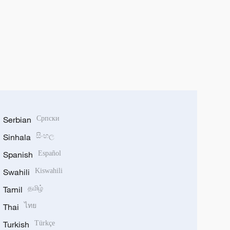
Serbian
Српски
Sinhala
සිංහල
Spanish
Español
Swahili
Kiswahili
Tamil
தமிழ்
Thai
ไทย
Turkish
Türkçe