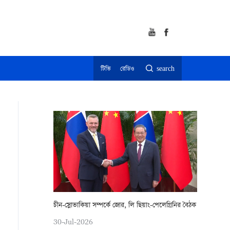
টিভি
রেডিও
search
চীন-স্লোভাকিয়া সম্পর্কে জোর, লি ছিয়াং-পেলেগ্রিনির বৈঠক
30-Jul-2026