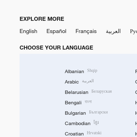
EXPLORE MORE
English
Español
Français
العربية
Ру
CHOOSE YOUR LANGUAGE
Albanian
Shqip
Arabic
العربية
Belarusian
Беларуская
Bengali
বাংলা
Bulgarian
Български
Cambodian
ខ្មែរ
Croatian
Hrvatski