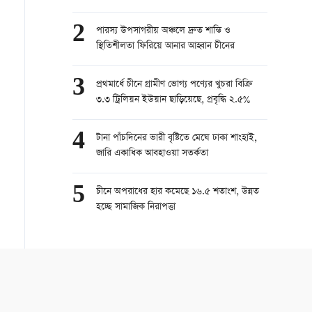
2
পারস্য উপসাগরীয় অঞ্চলে দ্রুত শান্তি ও
স্থিতিশীলতা ফিরিয়ে আনার আহ্বান চীনের
3
প্রথমার্ধে চীনে গ্রামীণ ভোগ্য পণ্যের খুচরা বিক্রি
৩.৩ ট্রিলিয়ন ইউয়ান ছাড়িয়েছে, প্রবৃদ্ধি ২.৫%
4
টানা পাঁচদিনের ভারী বৃষ্টিতে মেঘে ঢাকা শাংহাই,
জারি একাধিক আবহাওয়া সতর্কতা
5
চীনে অপরাধের হার কমেছে ১৬.৫ শতাংশ, উন্নত
হচ্ছে সামাজিক নিরাপত্তা