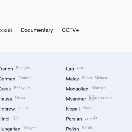
сский
Documentary
CCTV+
French
Français
Lao
ລາວ
German
Deutsch
Malay
Bahasa Melayu
Greek
Ελληνικά
Mongolian
Монгол
Hausa
Hausa
Myanmar
မြန်မာဘာသာ
Hebrew
עברית
Nepali
नेपाली
Hindi
हिन्दी
Persian
فارسی
Hungarian
Magyar
Polish
Polski