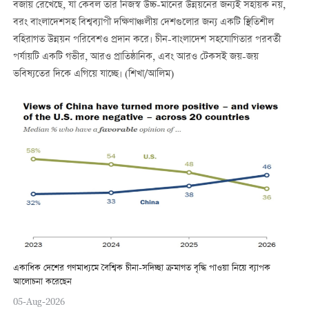
বজায় রেখেছে, যা কেবল তার নিজস্ব উচ্চ-মানের উন্নয়নের জন্যই সহায়ক নয়,
বরং বাংলাদেশসহ বিশ্বব্যাপী দক্ষিণাঞ্চলীয় দেশগুলোর জন্য একটি স্থিতিশীল
বহিরাগত উন্নয়ন পরিবেশও প্রদান করে। চীন-বাংলাদেশ সহযোগিতার পরবর্তী
পর্যায়টি একটি গভীর, আরও প্রাতিষ্ঠানিক, এবং আরও টেকসই জয়-জয়
ভবিষ্যতের দিকে এগিয়ে যাচ্ছে। (শিখা/আলিম)
একাধিক দেশের গণমাধ্যমে বৈশ্বিক চীনা-সদিচ্ছা ক্রমাগত বৃদ্ধি পাওয়া নিয়ে ব্যাপক
আলোচনা করেছেন
05-Aug-2026