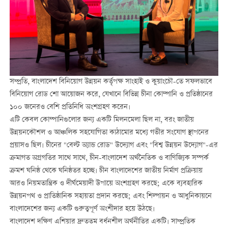
সম্প্রতি, বাংলাদেশ বিনিয়োগ উন্নয়ন কর্তৃপক্ষ সাংহাই ও কুয়াংচৌ-তে সফলভাবে
বিনিয়োগ রোড শো আয়োজন করে, যেখানে বিভিন্ন চীনা কোম্পানি ও প্রতিষ্ঠানের
১০০ জনেরও বেশি প্রতিনিধি অংশগ্রহণ করেন।
এটি কেবল কোম্পানিগুলোর জন্য একটি মিলনমেলা ছিল না, বরং জাতীয়
উন্নয়নকৌশল ও আঞ্চলিক সহযোগিতা কাঠামোর মধ্যে গভীর সংযোগ স্থাপনের
প্রয়াসও ছিল। চীনের "বেল্ট অ্যান্ড রোড" উদ্যোগ এবং "বিশ্ব উন্নয়ন উদ্যোগ"-এর
ক্রমাগত অগ্রগতির সাথে সাথে, চীন-বাংলাদেশ অর্থনৈতিক ও বাণিজ্যিক সম্পর্ক
ক্রমশ ঘনিষ্ঠ থেকে ঘনিষ্ঠতর হচ্ছে। চীন বাংলাদেশের জাতীয় নির্মাণ প্রক্রিয়ায়
আরও নিয়মতান্ত্রিক ও দীর্ঘমেয়াদী উপায়ে অংশগ্রহণ করছে; একে ব্যবহারিক
উন্নয়নপথ ও প্রাতিষ্ঠানিক সহায়তা প্রদান করছে; এবং শিল্পায়ন ও আধুনিকায়নে
বাংলাদেশের জন্য একটি গুরুত্বপূর্ণ অংশীদার হয়ে উঠছে।
বাংলাদেশ দক্ষিণ এশিয়ার দ্রুততম বর্ধনশীল অর্থনীতির একটি। সাম্প্রতিক