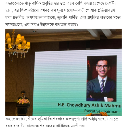
বছরগুলোতে গড়ে বার্ষিক প্রবৃদ্ধির হার ৬% এরও বেশি বজায় রেখেছে দেশটি।
তবে, এর শিল্পকাঠামো এখনও কম মূল্য সংযোজনকারী পোশাক প্রক্রিয়াকরণ
দ্বারা প্রভাবিত। অপর্যাপ্ত অবকাঠামো, জ্বালানি-ঘাটতি, এবং প্রযুক্তির অভাবের মতো
সমস্যাগুলো, এর আরও উন্নয়নকে বাধাগ্রস্ত করছে।
এই প্রেক্ষাপটে, চীনের ভূমিকা বিশেষভাবে গুরুত্বপূর্ণ। প্রাপ্ত তথ্যানুসারে, টানা ১৫
বছর ধরে চীন বাংলাদেশের বৃহত্তম বাণিজ্যিক অংশীদার।