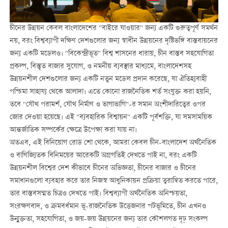
চীনের উন্নয়ন কেবল বাংলাদেশের "বাইরে যাওয়ার" জন্য একটি গুরুত্বপূর্ণ সমর্থন
নয়, বরং বিশ্বব্যাপী দক্ষিণ দেশগুলোর জন্য স্বাধীন উন্নয়নের দৃষ্টিভঙ্গি বাস্তবায়নের
জন্য একটি মডেলও। "বিকেন্দ্রীভূত" বিশ্ব শাসনের ধারায়, চীন বাস্তব সহযোগিতা
প্রকল্প, বিস্তৃত বাজার সুযোগ, ও নমনীয় ব্যবস্থার মাধ্যমে, বাংলাদেশসহ
উন্নয়নশীল দেশগুলোর জন্য একটি নতুন মডেল প্রদান করেছে, যা ঐতিহ্যবাহী
পশ্চিমা সাহায্য থেকে আলাদা। এতে কোনো রাজনৈতিক শর্ত সংযুক্ত করা হয়নি,
তবে "যৌথ পরামর্শ, যৌথ নির্মাণ ও ভাগাভাগি"-র সমান অংশীদারিত্বের ওপর
জোর দেওয়া হয়েছে। এই "ব্যবহারিক বিশ্বায়ন" একটি পূর্বশক্তি, যা সমসাময়িক
আন্তর্জাতিক সম্পর্কের ক্ষেত্রে উপেক্ষা করা যায় না।
অতএব, এই বিনিয়োগ রোড শো থেকে, আমরা কেবল চীন-বাংলাদেশ অর্থনৈতিক
ও বাণিজ্যিতক বিনিময়ের আরেকটি অগ্রগতিই দেখতে পাই না, বরং একটি
উন্নয়নশীল বিশ্বের দেশ কীভাবে চীনের অভিজ্ঞতা, চীনের বাজার ও চীনের
সমাধানগুলো ব্যবহার করে তার নিজস্ব আধুনিকায়ন প্রক্রিয়া ত্বরান্বিত করতে পারে,
তার বাস্তবসম্মত চিত্রও দেখতে পাই। বিশ্বব্যাপী অর্থনৈতিক অনিশ্চয়তা,
সংরক্ষণবাদ, ও ক্রমবর্ধমান ভূ-রাজনৈতিক উত্তেজনার পটভূমিতে, চীন এখনও
উন্মুক্ততা, সহযোগিতা, ও জয়-জয় উন্নয়নের জন্য তার কৌশলগত দৃঢ় সংকল্প