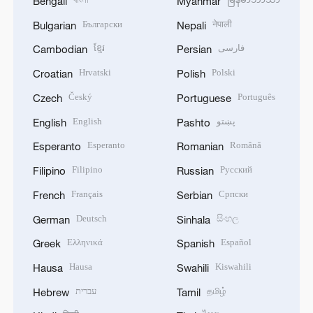
Bengali
Myanmar
Български
नेपाली
Bulgarian
Nepali
ខ្មែរ
فارسی
Cambodian
Persian
Hrvatski
Polski
Croatian
Polish
Český
Português
Czech
Portuguese
English
پښتو
English
Pashto
Esperanto
Română
Esperanto
Romanian
Filipino
Русский
Filipino
Russian
Français
Српски
French
Serbian
Deutsch
සිංහල
German
Sinhala
Ελληνικά
Español
Greek
Spanish
Hausa
Kiswahili
Hausa
Swahili
עברית
தமிழ்
Hebrew
Tamil