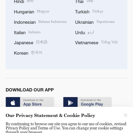
हिन्दी
ไทย
Hindi
Thai
Magyar
Türkçe
Hungarian
Turkish
Bahasa Indonesia
Українська
Indonesian
Ukrainian
Italiano
اردو
Italian
Urdu
日本語
Tiếng Việt
Japanese
Vietnamese
한국어
Korean
DOWNLOAD OUR APP
Our Privacy Statement & Cookie Policy
By continuing to browse our site you agree to our use of cookies, revised
Privacy Policy and Terms of Use. You can change your cookie settings
through your browser.