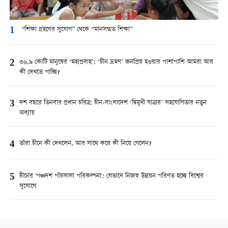
1
“শিক্ষা গ্রহণের সুযোগ” থেকে “মানসম্মত শিক্ষা”
2
৩৬.৯ কোটি মানুষের ‘মহাপ্রবাহ’: ‘চীন ভ্রমণ’ জনপ্রিয় হওয়ার পাশাপাশি আমরা আর
কী দেখতে পাচ্ছি?
3
দশ বছরে তিনবার প্রধান চরিত্র: চীন-বাংলাদেশ ‘দ্বিমুখী যাত্রার’ সহযোগিতার নতুন
অধ্যায়
4
তাঁরা চীনে কী দেখলেন, আর সাথে করে কী নিয়ে গেলেন?
5
চীনের 'পঞ্চদশ পাঁচসালা পরিকল্পনা': যেভাবে নিজস্ব উন্নয়ন পরিণত হচ্ছে বিশ্বের
সুযোগে