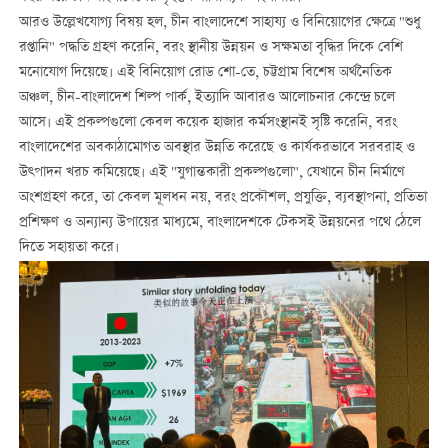
আরও উল্লেখযোগ্য বিষয় হল, চীন বাংলাদেশে সাহায্য ও বিনিয়োগের ক্ষেত্রে "শুধু
রপ্তানি" পদ্ধতি গ্রহণ করেনি, বরং স্থানীয় উন্নয়ন ও সক্ষমতা বৃদ্ধির দিকে বেশি
মনোযোগ দিয়েছে। এই বিনিয়োগ রোড শো-তে, চট্টগ্রাম বিশেষ অর্থনৈতিক
অঞ্চল, চীন-বাংলাদেশ শিল্প পার্ক, ইত্যাদি আবারও আলোচনার কেন্দ্রে চলে
আসে। এই প্রকল্পগুলো কেবল কয়েক হাজার কর্মসংস্থানই সৃষ্টি করেনি, বরং
বাংলাদেশের অবকাঠামোগত অবস্থার উন্নতি করেছে ও কার্যকরভাবে সরবরাহ ও
উত্পাদন খরচ কমিয়েছে। এই "যুগান্তকারী প্রকল্পগুলো", যেখানে চীন নির্মাণে
অংশগ্রহণ করে, তা কেবল মূলধন নয়, বরং প্রকৌশল, প্রযুক্তি, ব্যবস্থাপনা, প্রতিভা
প্রশিক্ষণ ও অন্যান্য উপায়ের মাধ্যমে, বাংলাদেশকে টেকসই উন্নয়নের পথে ঠেলে
দিতে সহায়তা করে।