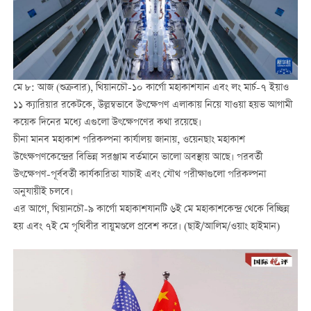
মে ৮: আজ (শুক্রবার), থিয়ানচৌ-১০ কার্গো মহাকাশযান এবং লং মার্চ-৭ ইয়াও
১১ ক্যারিয়ার রকেটকে, উল্লম্বভাবে উৎক্ষেপণ এলাকায় নিয়ে যাওয়া হয়ভ আগামী
কয়েক দিনের মধ্যে এগুলো উৎক্ষেপণের কথা রয়েছে।
চীনা মানব মহাকাশ পরিকল্পনা কার্যালয় জানায়, ওয়েনছাং মহাকাশ
উত্ক্ষেপণকেন্দ্রের বিভিন্ন সরঞ্জাম বর্তমানে ভালো অবস্থায় আছে। পরবর্তী
উৎক্ষেপণ-পূর্ববর্তী কার্যকারিতা যাচাই এবং যৌথ পরীক্ষাগুলো পরিকল্পনা
অনুযায়ীই চলবে।
এর আগে, থিয়ানচৌ-৯ কার্গো মহাকাশযানটি ৬ই মে মহাকাশকেন্দ্র থেকে বিচ্ছিন্ন
হয় এবং ৭ই মে পৃথিবীর বায়ুমণ্ডলে প্রবেশ করে। (ছাই/আলিম/ওয়াং হাইমান)