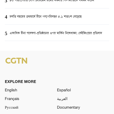
3
৮০ শতাংশেরও বেশি নেটিজেন চীনের নমনীয় শিল্পনীতিকে সমর্থন করেন
4
চলতি বছরের প্রথমার্ধে চীনে পণ্যপরিবহন ৫.১ শতাংশ বেড়েছে
5
একাধিক চীনা গবেষণা-প্রতিষ্ঠানের ওপর মার্কিন নিষেধাজ্ঞা: বেইজিংয়ের প্রতিবাদ
EXPLORE MORE
English
Español
Français
العربية
Русский
Documentary