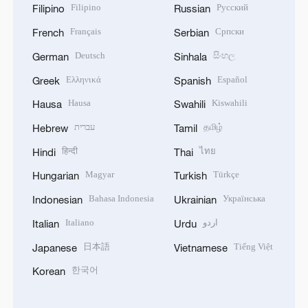
Filipino
Русский
Filipino
Russian
Français
Српски
French
Serbian
Deutsch
සිංහල
German
Sinhala
Ελληνικά
Español
Greek
Spanish
Hausa
Kiswahili
Hausa
Swahili
עברית
தமிழ்
Hebrew
Tamil
हिन्दी
ไทย
Hindi
Thai
Magyar
Türkçe
Hungarian
Turkish
Bahasa Indonesia
Українська
Indonesian
Ukrainian
Italiano
اردو
Italian
Urdu
日本語
Tiếng Việt
Japanese
Vietnamese
한국어
Korean