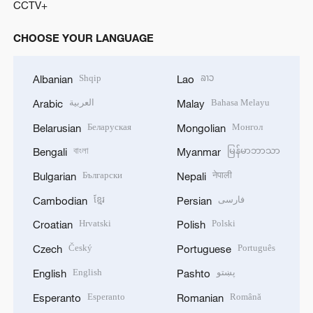
CCTV+
CHOOSE YOUR LANGUAGE
Shqip
ລາວ
Albanian
Lao
العربية
Bahasa Melayu
Arabic
Malay
Беларуская
Монгол
Belarusian
Mongolian
বাংলা
မြန်မာဘာသာ
Bengali
Myanmar
Български
नेपाली
Bulgarian
Nepali
ខ្មែរ
فارسی
Cambodian
Persian
Hrvatski
Polski
Croatian
Polish
Český
Português
Czech
Portuguese
English
پښتو
English
Pashto
Esperanto
Română
Esperanto
Romanian