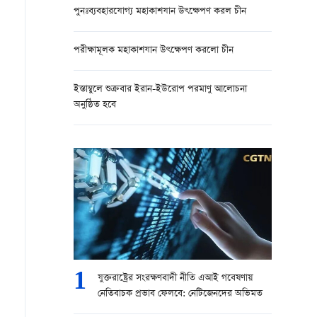
পুনঃব্যবহারযোগ্য মহাকাশযান উৎক্ষেপণ করল চীন
পরীক্ষামূলক মহাকাশযান উৎক্ষেপণ করলো চীন
ইস্তাম্বুলে শুক্রবার ইরান-ইউরোপ পরমাণু আলোচনা
অনুষ্ঠিত হবে
1
যুক্তরাষ্ট্রের সংরক্ষণবাদী নীতি এআই গবেষণায়
নেতিবাচক প্রভাব ফেলবে: নেটিজেনদের অভিমত