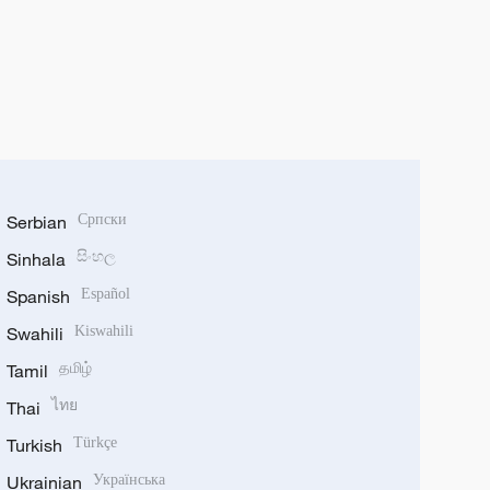
Serbian
Српски
Sinhala
සිංහල
Spanish
Español
Swahili
Kiswahili
Tamil
தமிழ்
Thai
ไทย
Turkish
Türkçe
Ukrainian
Українська