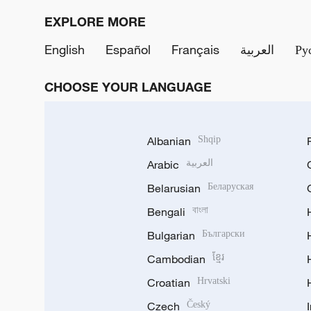
EXPLORE MORE
English
Español
Français
العربية
Ру
CHOOSE YOUR LANGUAGE
Albanian
Shqip
Arabic
العربية
Belarusian
Беларуская
Bengali
বাংলা
Bulgarian
Български
Cambodian
ខ្មែរ
Croatian
Hrvatski
Czech
Český