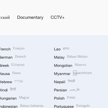
сский
Documentary
CCTV+
French
Français
Lao
ລາວ
German
Deutsch
Malay
Bahasa Melayu
Greek
Ελληνικά
Mongolian
Монгол
Hausa
Hausa
Myanmar
မြန်မာဘာသာ
Hebrew
עברית
Nepali
नेपाली
Hindi
हिन्दी
Persian
فارسی
Hungarian
Magyar
Polish
Polski
Indonesian
Bahasa Indonesia
Portuguese
Português