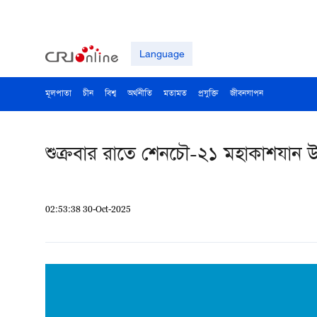
Language
মূলপাতা
চীন
বিশ্ব
অর্থনীতি
মতামত
প্রযুক্তি
জীবনযাপন
শুক্রবার রাতে শেনচৌ-২১ মহাকাশযান 
02:53:38 30-Oct-2025