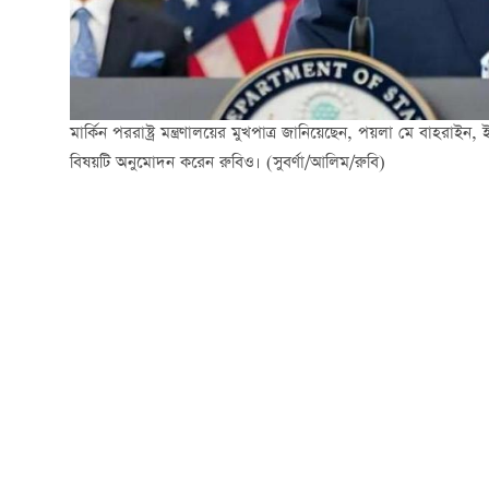
মার্কিন পররাষ্ট্র মন্ত্রণালয়ের মুখপাত্র জানিয়েছেন, পয়লা মে বাহরাই
বিষয়টি অনুমোদন করেন রুবিও। (সুবর্ণা/আলিম/রুবি)