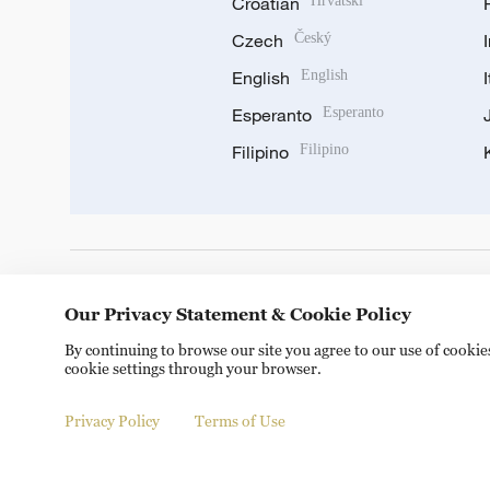
Croatian
Hrvatski
Czech
Český
English
English
Esperanto
Esperanto
Filipino
Filipino
DOWNLOAD OUR APP
Our Privacy Statement & Cookie Policy
By continuing to browse our site you agree to our use of cooki
cookie settings through your browser.
Privacy Policy
Terms of Use
© China Radio International.CRI. All Rights Reserved. 16A S