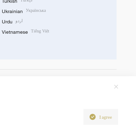
Turkish
Türkçe
Ukrainian
Українська
Urdu
اردو
Vietnamese
Tiếng Việt
I agree