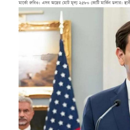
মার্কো রুবিও। এসব অস্ত্রের মোট মূল্য ২৫৮০ কোটি মার্কিন ডলার। স্থা