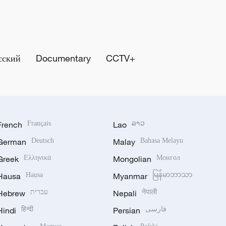
сский
Documentary
CCTV+
French
Français
Lao
ລາວ
German
Deutsch
Malay
Bahasa Melayu
Greek
Ελληνικά
Mongolian
Монгол
Hausa
Hausa
Myanmar
မြန်မာဘာသာ
Hebrew
עברית
Nepali
नेपाली
Hindi
हिन्दी
Persian
فارسی