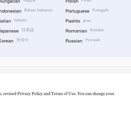
Hungarian
Magyar
Polish
Polski
Indonesian
Bahasa Indonesia
Portuguese
Português
Italian
Italiano
Pashto
پښتو
Japanese
日本語
Romanian
Română
Korean
한국어
Russian
Русский
es, revised Privacy Policy and Terms of Use. You can change your
hijingshan Road, Beijing, China. 100040