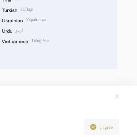
Turkish
Türkçe
Ukrainian
Українська
Urdu
اردو
Vietnamese
Tiếng Việt
I agree