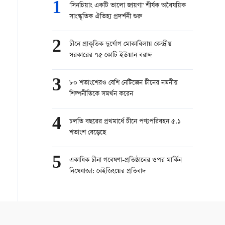
1
'সিনচিয়াং একটি ভালো জায়গা' শীর্ষক অবৈষয়িক
সাংস্কৃতিক ঐতিহ্য প্রদর্শনী শুরু
2
চীনে প্রাকৃতিক দুর্যোগ মোকাবিলায় কেন্দ্রীয়
সরকারের ৭৫ কোটি ইউয়ান বরাদ্দ
3
৮০ শতাংশেরও বেশি নেটিজেন চীনের নমনীয়
শিল্পনীতিকে সমর্থন করেন
4
চলতি বছরের প্রথমার্ধে চীনে পণ্যপরিবহন ৫.১
শতাংশ বেড়েছে
5
একাধিক চীনা গবেষণা-প্রতিষ্ঠানের ওপর মার্কিন
নিষেধাজ্ঞা: বেইজিংয়ের প্রতিবাদ