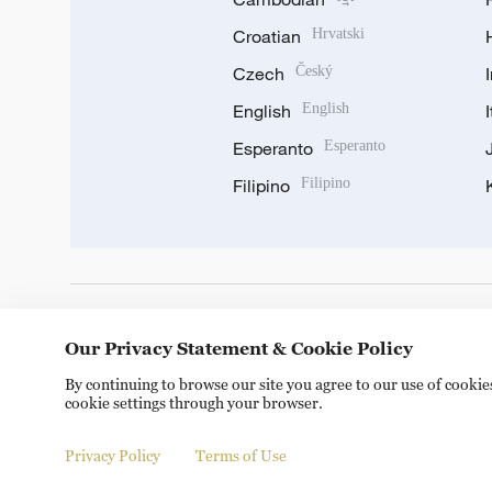
Croatian
Hrvatski
Czech
Český
English
English
Esperanto
Esperanto
Filipino
Filipino
DOWNLOAD OUR APP
Our Privacy Statement & Cookie Policy
By continuing to browse our site you agree to our use of cooki
cookie settings through your browser.
Privacy Policy
Terms of Use
© China Radio International.CRI. All Rights Reserved. 16A S