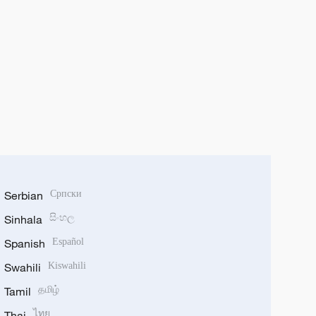
Serbian
Српски
Sinhala
සිංහල
Spanish
Español
Swahili
Kiswahili
Tamil
தமிழ்
Thai
ไทย