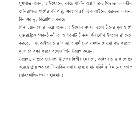
মুখপাত্র বলেন, তাইওয়ানের কাছে মার্কিন অস্ত্র বিক্রির সিদ্ধান্ত ‘এ
ও নিরাপত্তা স্বার্থের পরিপন্থি; এবং আন্তর্জাতিক আইনের গুরুতর লঙ্
চীন এর দৃঢ় বিরোধিতা করছে।
লিন চিয়ান জোর দিয়ে বলেন, তাইওয়ান সমস্যা হলো চীনের মূল স্বার্থের 
যুক্তরাষ্ট্রকে ‘এক-চীননীতি’ ও ‘তিনটি চীন-মার্কিন যৌথ ইশতেহার’ মেনে 
করতে, এবং তাইওয়ানের বিচ্ছিন্নতাবাদীদের সমর্থন দেওয়া বন্ধ করতে ত
দৃঢ়ভাবে রক্ষা করবে বলেও তিনি উল্লেখ করেন।
উল্লেখ্য, সম্প্রতি ডোনাল্ড ট্রাম্পের দ্বিতীয় মেয়াদে, তাইওয়ানের কাছে প্
রয়েছে প্রায় ৩৩ কোটি মার্কিন ডলার মূল্যের মানববিহীন বিমানের যন
(ছাই/আলিম/ওয়াং হাইমান)