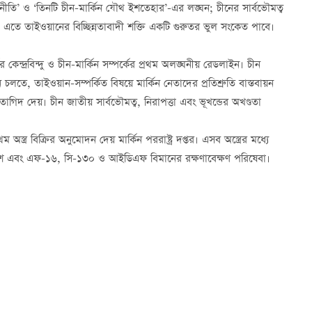
ক-চীননীতি’ ও ‘তিনটি চীন-মার্কিন যৌথ ইশতেহার’-এর লঙ্ঘন; চীনের সার্বভৌমত্ব
ঘন। এতে তাইওয়ানের বিচ্ছিন্নতাবাদী শক্তি একটি গুরুতর ভুল সংকেত পাবে।
কেন্দ্রবিন্দু ও চীন-মার্কিন সম্পর্কের প্রথম অলঙ্ঘনীয় রেডলাইন। চীন
চলতে, তাইওয়ান-সম্পর্কিত বিষয়ে মার্কিন নেতাদের প্রতিশ্রুতি বাস্তবায়ন
াগিদ দেয়। চীন জাতীয় সার্বভৌমত্ব, নিরাপত্তা এবং ভূখন্ডের অখণ্ডতা
রথম অস্ত্র বিক্রির অনুমোদন দেয় মার্কিন পররাষ্ট্র দপ্তর। এসব অস্ত্রের মধ্যে
্ত্রাংশ এবং এফ-১৬, সি-১৩০ ও আইডিএফ বিমানের রক্ষণাবেক্ষণ পরিষেবা।