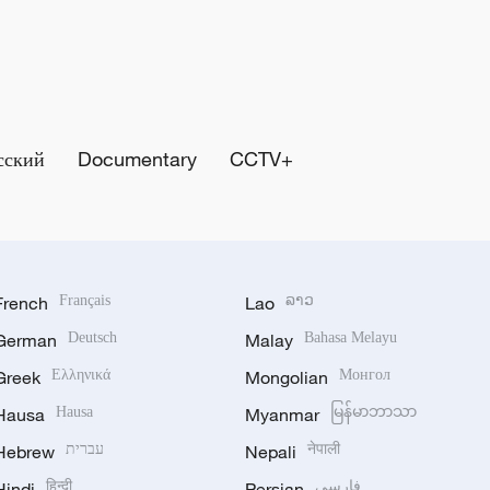
сский
Documentary
CCTV+
French
Français
Lao
ລາວ
German
Deutsch
Malay
Bahasa Melayu
Greek
Ελληνικά
Mongolian
Монгол
Hausa
Hausa
Myanmar
မြန်မာဘာသာ
Hebrew
עברית
Nepali
नेपाली
Hindi
हिन्दी
Persian
فارسی