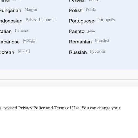
Hungarian
Magyar
Polish
Polski
Indonesian
Bahasa Indonesia
Portuguese
Português
Italian
Italiano
Pashto
پښتو
Japanese
日本語
Romanian
Română
Korean
한국어
Russian
Русский
es, revised Privacy Policy and Terms of Use. You can change your
hijingshan Road, Beijing, China. 100040