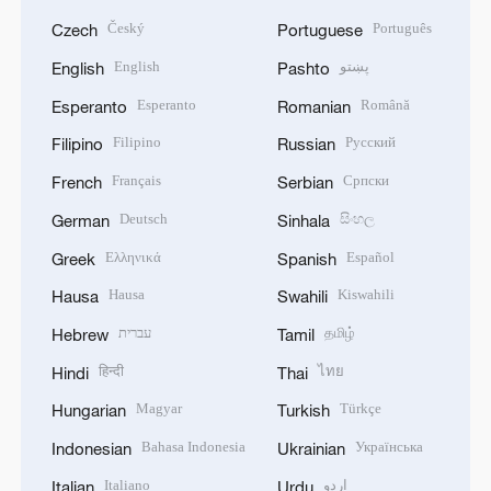
Český
Português
Czech
Portuguese
English
پښتو
English
Pashto
Esperanto
Română
Esperanto
Romanian
Filipino
Русский
Filipino
Russian
Français
Српски
French
Serbian
Deutsch
සිංහල
German
Sinhala
Ελληνικά
Español
Greek
Spanish
Hausa
Kiswahili
Hausa
Swahili
עברית
தமிழ்
Hebrew
Tamil
हिन्दी
ไทย
Hindi
Thai
Magyar
Türkçe
Hungarian
Turkish
Bahasa Indonesia
Українська
Indonesian
Ukrainian
Italiano
اردو
Italian
Urdu