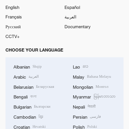
English
Español
Français
العربية
Русский
Documentary
CCTV+
CHOOSE YOUR LANGUAGE
Shqip
ລາວ
Albanian
Lao
العربية
Bahasa Melayu
Arabic
Malay
Беларуская
Монгол
Belarusian
Mongolian
বাংলা
မြန်မာဘာသာ
Bengali
Myanmar
Български
नेपाली
Bulgarian
Nepali
ខ្មែរ
فارسی
Cambodian
Persian
Hrvatski
Polski
Croatian
Polish