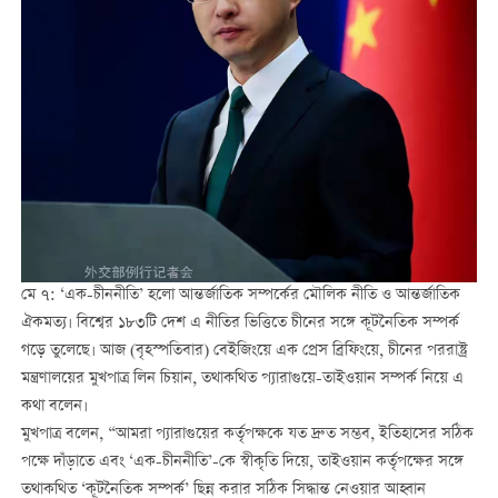
মে ৭: ‘এক-চীননীতি’ হলো আন্তর্জাতিক সম্পর্কের মৌলিক নীতি ও আন্তর্জাতিক
ঐকমত্য। বিশ্বের ১৮৩টি দেশ এ নীতির ভিত্তিতে চীনের সঙ্গে কূটনৈতিক সম্পর্ক
গড়ে তুলেছে। আজ (বৃহস্পতিবার) বেইজিংয়ে এক প্রেস ব্রিফিংয়ে, চীনের পররাষ্ট্র
মন্ত্রণালয়ের মুখপাত্র লিন চিয়ান, তথাকথিত প্যারাগুয়ে-তাইওয়ান সম্পর্ক নিয়ে এ
কথা বলেন।
মুখপাত্র বলেন, “আমরা প্যারাগুয়ের কর্তৃপক্ষকে যত দ্রুত সম্ভব, ইতিহাসের সঠিক
পক্ষে দাঁড়াতে এবং ‘এক-চীননীতি’-কে স্বীকৃতি দিয়ে, তাইওয়ান কর্তৃপক্ষের সঙ্গে
তথাকথিত ‘কূটনৈতিক সম্পর্ক’ ছিন্ন করার সঠিক সিদ্ধান্ত নেওয়ার আহ্বান