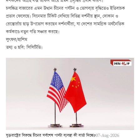
দর্শকদের আগ্রহ বক্স অফিস আয়ে এমন প্রবৃদ্ধির প্রধান কারণ।
চলচ্চিত্র বাজারের এমন উত্থান চীনের পর্যটন ও ভোগব্যয় বৃদ্ধিতেও ইতিবাচক
প্রভাব ফেলেছে। সিনেমার টিকিট দেখিয়ে বিভিন্ন দর্শনীয় স্থান, দোকান ও
রেস্তোরাঁয় ছাড় উপভোগ করছেন দর্শনার্থীরা, যা দেশের সামগ্রিক অর্থনৈতিক
কর্মকাণ্ডে নতুন গতি সঞ্চার করছে।
লুৎফর/হাশিম
তথ্য ও ছবি: সিসিটিভি।
যুক্তরাষ্ট্রের বিরুদ্ধে চীনের সর্বশেষ পাল্টা ব্যবস্থা কী বার্তা দিচ্ছে?
07-Aug-2026