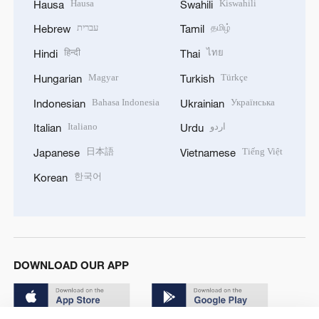
Hausa
Kiswahili
Hausa
Swahili
עברית
தமிழ்
Hebrew
Tamil
हिन्दी
ไทย
Hindi
Thai
Magyar
Türkçe
Hungarian
Turkish
Bahasa Indonesia
Українська
Indonesian
Ukrainian
Italiano
اردو
Italian
Urdu
日本語
Tiếng Việt
Japanese
Vietnamese
한국어
Korean
DOWNLOAD OUR APP