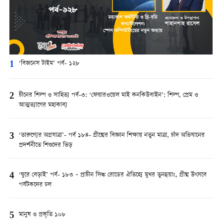
1
‘বিজনেস টাইম’ পর্ব- ১২৮
2
চীনের শিল্প ও সাহিত্য পর্ব-৩: ‘ফেয়ারওয়েল মাই কনকিউবাইন’: শিল্প, প্রেম ও
আত্মত্যাগের মহাকাব্য
3
‘তারুণ্যের অগ্রযাত্রা’- পর্ব ১৮৪- গ্রীষ্মের বিজ্ঞান শিক্ষায় নতুন মাত্রা, চাঁদ অভিযানের
প্রদর্শনীতে শিশুদের ভিড়
4
‘ঘুরে বেড়াই’ পর্ব- ১৮৩ – প্রাচীন সিল্ক রোডের ঐতিহ্যে মুখর তুনহুয়াং, গ্রীষ্ম উৎসবে
পর্যটকদের ঢল
5
মানুষ ও প্রকৃতি ১০৮