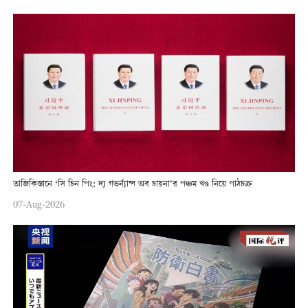
তাজিকিস্তানে ‘সি চিন পিং: দ্য গভর্ন্যান্স অব চায়না’র পঞ্চম খণ্ড নিয়ে পাঠচক্র
07-Aug-2026