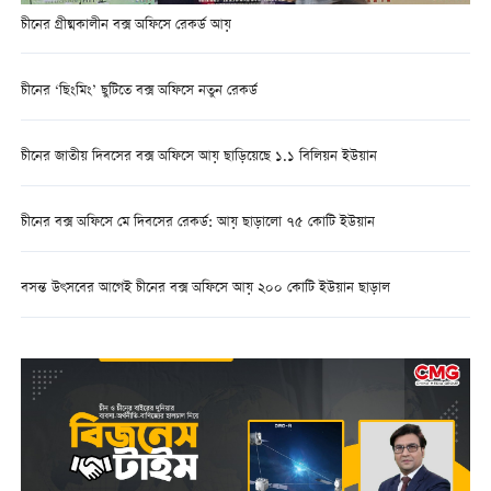
চীনের গ্রীষ্মকালীন বক্স অফিসে রেকর্ড আয়
চীনের ‘ছিংমিং’ ছুটিতে বক্স অফিসে নতুন রেকর্ড
চীনের জাতীয় দিবসের বক্স অফিসে আয় ছাড়িয়েছে ১.১ বিলিয়ন ইউয়ান
চীনের বক্স অফিসে মে দিবসের রেকর্ড: আয় ছাড়ালো ৭৫ কোটি ইউয়ান
বসন্ত উৎসবের আগেই চীনের বক্স অফিসে আয় ২০০ কোটি ইউয়ান ছাড়াল