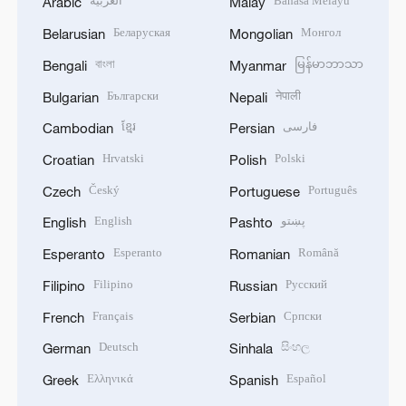
العربية
Bahasa Melayu
Arabic
Malay
Беларуская
Монгол
Belarusian
Mongolian
বাংলা
မြန်မာဘာသာ
Bengali
Myanmar
Български
नेपाली
Bulgarian
Nepali
ខ្មែរ
فارسی
Cambodian
Persian
Hrvatski
Polski
Croatian
Polish
Český
Português
Czech
Portuguese
English
پښتو
English
Pashto
Esperanto
Română
Esperanto
Romanian
Filipino
Русский
Filipino
Russian
Français
Српски
French
Serbian
Deutsch
සිංහල
German
Sinhala
Ελληνικά
Español
Greek
Spanish