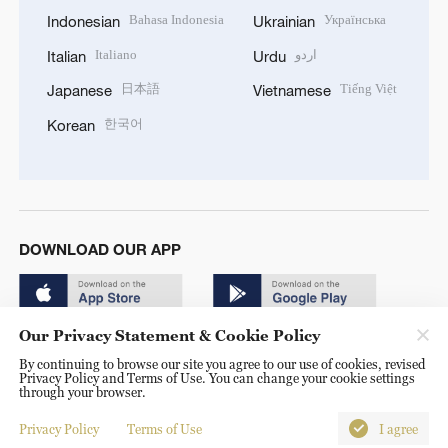
Bahasa Indonesia
Українська
Indonesian
Ukrainian
Italiano
اردو
Italian
Urdu
日本語
Tiếng Việt
Japanese
Vietnamese
한국어
Korean
DOWNLOAD OUR APP
Our Privacy Statement & Cookie Policy
By continuing to browse our site you agree to our use of cookies, revised
Privacy Policy and Terms of Use. You can change your cookie settings
through your browser.
© China Radio International.CRI. All Rights Reserved. 16A
Shijingshan Road, Beijing, China. 100040
Privacy Policy
Terms of Use
I agree