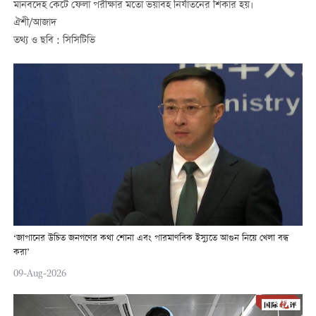
মানবদেহ কেটে ফেলা পরীক্ষার মতো ভয়াবহ নির্যাতনের শিকার হয়।
ঐশী/আজাদ
তথ্য ও ছবি : সিসিটিভি
‘জাপানের উচিত জনগণের কথা শোনা এবং পারমাণবিক ইস্যুতে আগুন নিয়ে খেলা বন্ধ
করা’
09-Aug-2026