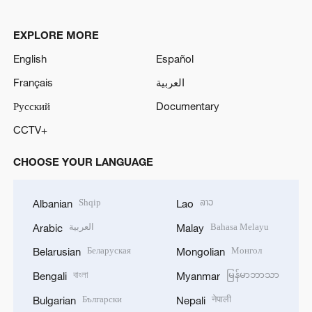
EXPLORE MORE
English
Español
Français
العربية
Русский
Documentary
CCTV+
CHOOSE YOUR LANGUAGE
Shqip
ລາວ
Albanian
Lao
العربية
Bahasa Melayu
Arabic
Malay
Беларуская
Монгол
Belarusian
Mongolian
বাংলা
မြန်မာဘာသာ
Bengali
Myanmar
Български
नेपाली
Bulgarian
Nepali