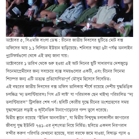
অক্টোবর ৫, সিএমজি বাংলা ডেস্ক : চীনের জাতীয় দিবসের ছুটিতে মোট বক্স
অফিসের আয় ১.১ বিলিয়ন ইউয়ান ছাড়িয়েছে। শনিবার সন্ধ্যা ৬টা পর্যন্ত অনলাইন
প্ল্যাটফর্মগুলো থেকে এই তথ্য জানা যায়।
অক্টোবরের ১ তারিখ থেকে শুরু হওয়া এই আট দিনের ছুটি সাধারণত দেশজুড়ে
সিনেমাপ্রেমীদের জন্য সবচেয়ে ব্যস্ত সময়গুলোর একটি, এবং চীনের সিনেমা
শিল্পের জন্য এটি অত্যন্ত প্রতিযোগিতাপূর্ণ মৌসুম হিসেবে বিবেচিত।
এই বছরের জাতীয় দিবসের বক্স অফিস তালিকায় শীর্ষে রয়েছে দেশীয় যুদ্ধভিত্তিক
চলচ্চিত্র ‘দ্য ভলান্টিয়ারসঃ পিস এট লাস্ট’ যা পরিচালক ছেন খাইখ্য পরিচালিত “দ্য
ভলান্টিয়ারস” ট্রিলজির শেষ পর্ব। ছবিটি কোরীয় যুদ্ধে চীনের অংশগ্রহণের সময়
যুদ্ধক্ষেত্রের লড়াই ও কূটনৈতিক টানাপোড়েনের গল্প তুলে ধরেছে।
দ্বিতীয় স্থানে রয়েছে “ইভিল আনবাউন্ড”, যা দ্বিতীয় বিশ্বযুদ্ধ চলাকালীন জাপানের
জীবাণু যুদ্ধ ইউনিট ৭৩১-এর নৃশংসতা নিয়ে নির্মিত। ছবিতে একদল নিরপরাধ
বন্দীর করুণ পরিণতি দেখানো হয়েছে, যারা বরফে জমে যাওয়া, বিষাক্ত গ্যাস ও