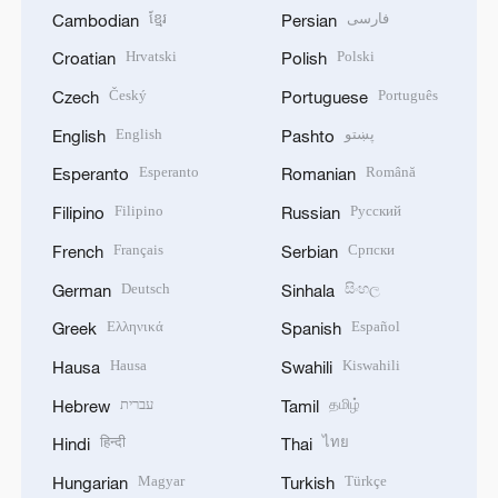
ខ្មែរ
فارسی
Cambodian
Persian
Hrvatski
Polski
Croatian
Polish
Český
Português
Czech
Portuguese
English
پښتو
English
Pashto
Esperanto
Română
Esperanto
Romanian
Filipino
Русский
Filipino
Russian
Français
Српски
French
Serbian
Deutsch
සිංහල
German
Sinhala
Ελληνικά
Español
Greek
Spanish
Hausa
Kiswahili
Hausa
Swahili
עברית
தமிழ்
Hebrew
Tamil
हिन्दी
ไทย
Hindi
Thai
Magyar
Türkçe
Hungarian
Turkish