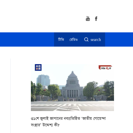
টিভি
রেডিও
search
৩১শে জুলাই জাপানের নবপ্রতিষ্ঠিত ‘জাতীয় গোয়েন্দা
সংস্থার’ উদ্দেশ্য কী?