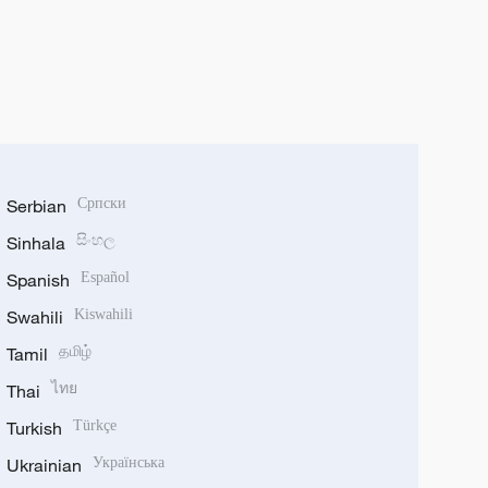
Serbian
Српски
Sinhala
සිංහල
Spanish
Español
Swahili
Kiswahili
Tamil
தமிழ்
Thai
ไทย
Turkish
Türkçe
Ukrainian
Українська