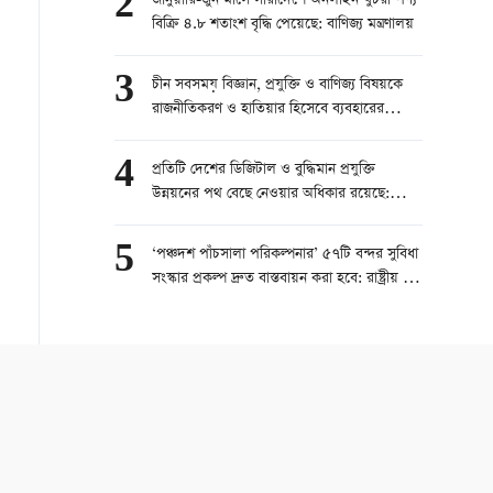
2
জানুয়ারি-জুন মাসে সারাদেশে অনলাইন খুচরা পণ্য
বিক্রি ৪.৮ শতাংশ বৃদ্ধি পেয়েছে: বাণিজ্য মন্ত্রণালয়
3
চীন সবসময় বিজ্ঞান, প্রযুক্তি ও বাণিজ্য বিষয়কে
রাজনীতিকরণ ও হাতিয়ার হিসেবে ব্যবহারের
বিরোধিতা করে
4
প্রতিটি দেশের ডিজিটাল ও বুদ্ধিমান প্রযুক্তি
উন্নয়নের পথ বেছে নেওয়ার অধিকার রয়েছে:
পররাষ্ট্র মন্ত্রণালয়
5
‘পঞ্চদশ পাঁচসালা পরিকল্পনার’ ৫৭টি বন্দর সুবিধা
সংস্কার প্রকল্প দ্রুত বাস্তবায়ন করা হবে: রাষ্ট্রীয় শুল্ক
প্রশাসন