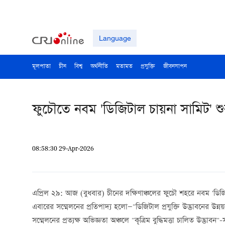
Language
মূলপাতা
চীন
বিশ্ব
অর্থনীতি
মতামত
প্রযুক্তি
জীবনযাপন
ফুচৌতে নবম 'ডিজিটাল চায়না সামিট' শুর
08:58:30 29-Apr-2026
এপ্রিল ২৯: আজ (বুধবার) চীনের দক্ষিণাঞ্চলের ফুচৌ শহরে নবম 'ডিজিট
এবারের সম্মেলনের প্রতিপাদ্য হলো—"ডিজিটাল প্রযুক্তি উদ্ভাবনের উন্
সম্মেলনের প্রত্যক্ষ অভিজ্ঞতা অঞ্চলে "কৃত্রিম বুদ্ধিমত্তা চালিত উদ্ভাব