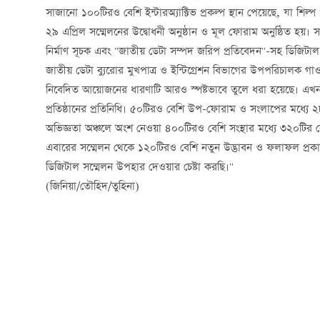
সাজানো ১০০টিরও বেশি ইন্টারঅ্যাক্টিভ প্রকল্প স্থান পেয়েছে, যা শিল
২৯ এপ্রিল সম্মেলনের উদ্বোধনী অনুষ্ঠান ও মূল ফোরাম অনুষ্ঠিত হয়। স
নির্মাণ সূচক এবং "জাতীয় ডেটা সম্পদ জরিপ প্রতিবেদন"-সহ ডিজিটাল চা
জাতীয় ডেটা ব্যুরোর মুখপাত্র ও ইন্টিগ্রেশন বিভাগের উপপরিচালক গাও
নিবেদিত আয়োজনের ধারণাটি আরও স্পষ্টভাবে তুলে ধরা হয়েছে। এখন পর
প্রতিষ্ঠানের প্রতিনিধি। ৫০টিরও বেশি উপ-ফোরাম ও সংলাপের মধ্যে ২৮ট
অভিজ্ঞতা অঞ্চলে অংশ নেওয়া ৪০০টিরও বেশি সংস্থার মধ্যে ৩২০টির ব
এবারের সম্মেলন থেকে ১২০টিরও বেশি নতুন উদ্ভাবন ও ফলাফল প্রকাশ
ডিজিটাল সম্মেলন উপহার দেওয়ার চেষ্টা করছি।"
(জিনিয়া/তৌহিদ/তুহিনা)