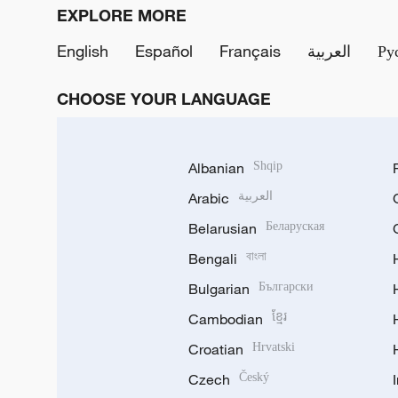
EXPLORE MORE
English
Español
Français
العربية
Ру
CHOOSE YOUR LANGUAGE
Albanian
Shqip
Arabic
العربية
Belarusian
Беларуская
Bengali
বাংলা
Bulgarian
Български
Cambodian
ខ្មែរ
Croatian
Hrvatski
Czech
Český