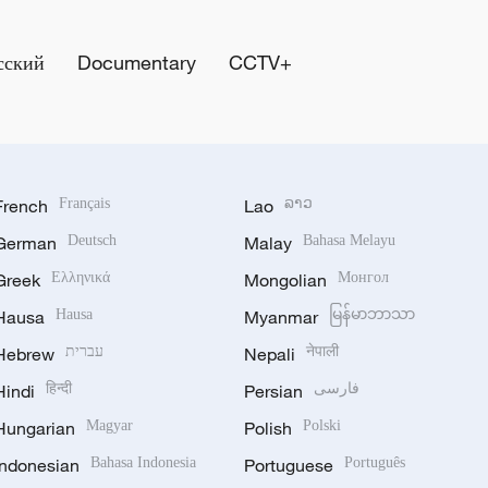
сский
Documentary
CCTV+
French
Français
Lao
ລາວ
German
Deutsch
Malay
Bahasa Melayu
Greek
Ελληνικά
Mongolian
Монгол
Hausa
Hausa
Myanmar
မြန်မာဘာသာ
Hebrew
עברית
Nepali
नेपाली
Hindi
हिन्दी
Persian
فارسی
Hungarian
Magyar
Polish
Polski
Indonesian
Bahasa Indonesia
Portuguese
Português