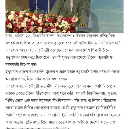
ঢাকা, এপ্রিল ২৩, সিএমজি বাংলা: বাংলাদেশ ও চীনের মধ্যকার ঐতিহাসিক
সম্পর্ক এবং শিক্ষা-গবেষণার গুরুত্ব তুলে ধরে নর্থ সাউথ ইউনিভার্সিটির উপাচার্য
অধ্যাপক আব্দুল হান্নান চৌধুরী বলেছেন, যেসব বাংলাদেশি শিক্ষার্থী চীনে
পড়াশোনা শেষ করে ফিরেছেন, তারাই মূলত বাংলাদেশে চীনের ‘ফ্ল্যাগশিপ’
বহনকারী বিশেষ দূত।
ইয়ুননান প্রদেশ বাংলাদেশি স্টুডেন্টস অ্যালামনাই অ্যাসোসিয়েশন গঠন উপলক্ষে
আয়োজিত অনুষ্ঠানে তিনি এসব কথা বলেন।
অধ্যাপক হান্নান চৌধুরী তার দীর্ঘ অভিজ্ঞতা তুলে ধরে বলেন, "আমি নিজেকে
অনেক ক্ষেত্রে চীনের ইতিহাসের অংশ মনে করি। শাংহাই বিশ্ববিদ্যালয়, ফুতান,
পিকিং থেকে শুরু করে ইয়ুননান বিশ্ববিদ্যালয় পর্যন্ত অসংখ্য শিক্ষা প্রতিষ্ঠানের
সাথে আমার নিবিড় যোগাযোগ রয়েছে। আমি ইয়ুননান নরমাল ইউনিভার্সিটির
ভিজিটিং প্রফেসর এবং নানচিং অডিট ইউনিভার্সিটির অনারারি প্রফেসর হিসেবে
কাজ করেছি। প্রতি বছর চীনে যাতায়াতের মাধ্যমে আমি সেদেশের সংস্কৃতি ও