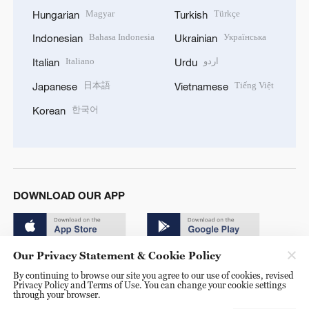
Magyar
Türkçe
Hungarian
Turkish
Bahasa Indonesia
Українська
Indonesian
Ukrainian
Italiano
اردو
Italian
Urdu
日本語
Tiếng Việt
Japanese
Vietnamese
한국어
Korean
DOWNLOAD OUR APP
Our Privacy Statement & Cookie Policy
By continuing to browse our site you agree to our use of cookies, revised
Privacy Policy and Terms of Use. You can change your cookie settings
through your browser.
© China Radio International.CRI. All Rights Reserved. 16A