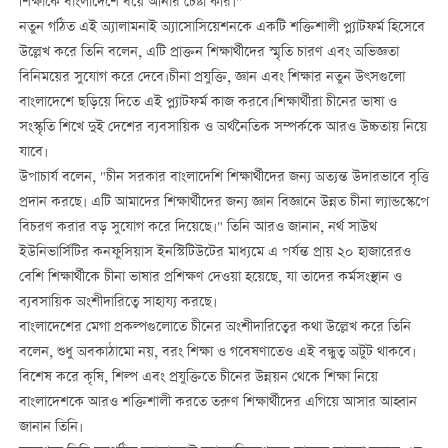
শিক্ষাকে বাংলাদেশে বয়ে আনার চেষ্টা করি।"
নতুন গঠিত এই অ্যালামনাই অ্যাসোসিয়েশনকে একটি শক্তিশালী প্ল্যাটফর্ম হিসেবে
উল্লেখ করে তিনি বলেন, এটি প্রাক্তন শিক্ষার্থীদের স্মৃতি চারণ এবং অভিজ্ঞতা
বিনিময়ের সুযোগ করে দেবে।চীনা প্রযুক্তি, জ্ঞান এবং শিক্ষার নতুন উৎসগুলো
বাংলাদেশে ছড়িয়ে দিতে এই প্ল্যাটফর্ম কাজ করবে।শিক্ষার্থীরা চীনের ভাষা ও
সংস্কৃতি শিখে দুই দেশের ব্যবসায়িক ও অর্থনৈতিক সম্পর্ককে আরও উচ্চতায় নিয়ে
যাবে।
উপাচার্য বলেন, "চীন সরকার বাংলাদেশি শিক্ষার্থীদের জন্য অত্যন্ত উদারভাবে বৃত্তি
প্রদান করছে। এটি আমাদের শিক্ষার্থীদের জন্য জ্ঞান বিজ্ঞানে উন্নত চীনা ল্যান্ডস্কেপে
বিচরণ করার বড় সুযোগ করে দিয়েছে।" তিনি আরও জানান, নর্থ সাউথ
ইউনিভার্সিটির কনফুসিয়াস ইনস্টিটিউটের মাধ্যমে এ পর্যন্ত প্রায় ২০ হাজারেরও
বেশি শিক্ষার্থীকে চীনা ভাষার প্রশিক্ষণ দেওয়া হয়েছে, যা তাদের কর্মসংস্থান ও
ব্যবসায়িক অংশীদারিত্বে সাহায্য করছে।
বাংলাদেশের মেগা প্রকল্পগুলোতে চীনের অংশীদারিত্বের কথা উল্লেখ করে তিনি
বলেন, শুধু অবকাঠামো নয়, বরং শিক্ষা ও গবেষণাতেও এই বন্ধুত্ব অটুট থাকবে।
বিশেষ করে কৃষি, শিল্প এবং প্রযুক্তিতে চীনের উন্নয়ন থেকে শিক্ষা নিয়ে
বাংলাদেশকে আরও শক্তিশালী করতে তরুণ শিক্ষার্থীদের এগিয়ে আসার আহ্বান
জানান তিনি।