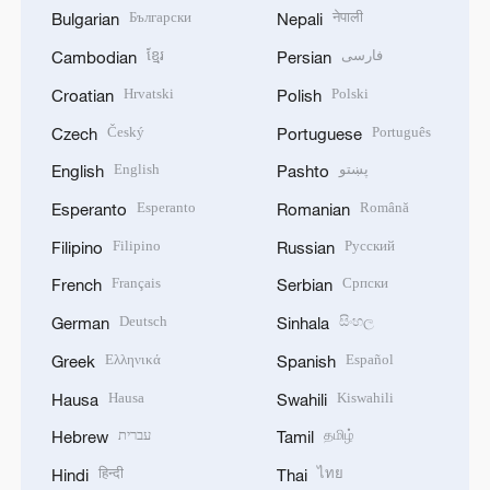
Български
नेपाली
Bulgarian
Nepali
ខ្មែរ
فارسی
Cambodian
Persian
Hrvatski
Polski
Croatian
Polish
Český
Português
Czech
Portuguese
English
پښتو
English
Pashto
Esperanto
Română
Esperanto
Romanian
Filipino
Русский
Filipino
Russian
Français
Српски
French
Serbian
Deutsch
සිංහල
German
Sinhala
Ελληνικά
Español
Greek
Spanish
Hausa
Kiswahili
Hausa
Swahili
עברית
தமிழ்
Hebrew
Tamil
हिन्दी
ไทย
Hindi
Thai