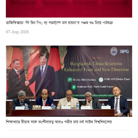
তাজিকিস্তানে ‘সি চিন পিং: দ্য গভর্ন্যান্স অব চায়না’র পঞ্চম খণ্ড নিয়ে পাঠচক্র
07-Aug-2026
শিক্ষাখাতে চীনের সঙ্গে অংশীদারত্ব আরও গভীর চায় নর্থ সাউথ বিশ্ববিদ্যালয়