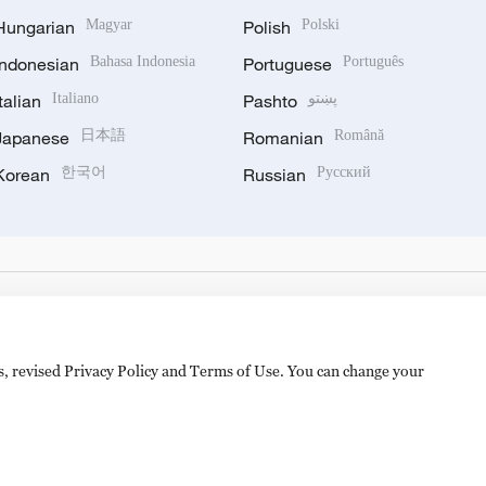
Hungarian
Magyar
Polish
Polski
Indonesian
Bahasa Indonesia
Portuguese
Português
Italian
Italiano
Pashto
پښتو
Japanese
日本語
Romanian
Română
Korean
한국어
Russian
Русский
es, revised Privacy Policy and Terms of Use. You can change your
hijingshan Road, Beijing, China. 100040