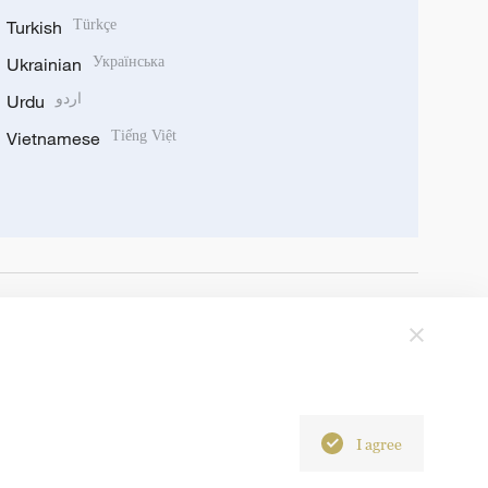
Turkish
Türkçe
Ukrainian
Українська
Urdu
اردو
Vietnamese
Tiếng Việt
I agree