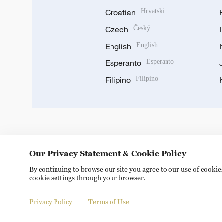
Croatian
Hrvatski
Czech
Český
English
English
Esperanto
Esperanto
Filipino
Filipino
DOWNLOAD OUR APP
Our Privacy Statement & Cookie Policy
By continuing to browse our site you agree to our use of cooki
cookie settings through your browser.
Privacy Policy
Terms of Use
© China Radio International.CRI. All Rights Reserved. 16A S