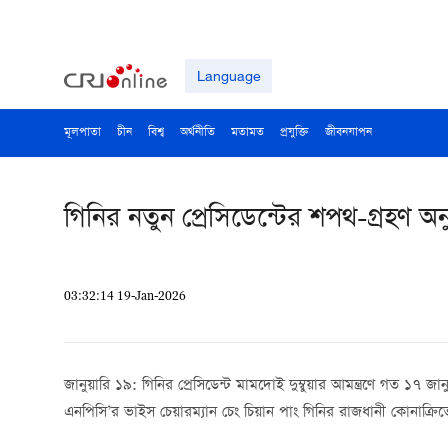
Language
মূলপাতা
চীন
বিশ্ব
অর্থনীতি
মতামত
প্রযুক্তি
জীবনযাপন
গিনির নতুন প্রেসিডেন্টের শপথ-গ্রহণ অনুষ
03:32:14 19-Jan-2026
জানুয়ারি ১৯: গিনির প্রেসিডেন্ট মামদোই দুম্বুয়ার আমন্ত্রণে গত ১৭ জা
এনপিসি’র ভাইস চেয়ারম্যান চেং চিয়ান পাং গিনির রাজধানী কোনাক্রিতে 