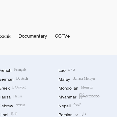
сский
Documentary
CCTV+
French
Français
Lao
ລາວ
German
Deutsch
Malay
Bahasa Melayu
Greek
Ελληνικά
Mongolian
Монгол
Hausa
Hausa
Myanmar
မြန်မာဘာသာ
Hebrew
עברית
Nepali
नेपाली
Hindi
हिन्दी
Persian
فارسی