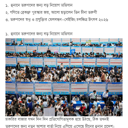
১. হুনানে তরুণদের জন্য বড় নিয়োগ অভিযান
২. গণিতে ব্রেকথ্রু পুরস্কার জয়, আলো ছড়ালেন তিন চীনা তরুণী
৩. তরুণদের
স্বপ্ন
ও
প্রযুক্তির
মেলবন্ধন
—
বেইজিং
চলচ্চিত্র
উৎসব
২০২৬
১. হুনানে তরুণদের জন্য বড় নিয়োগ অভিযান
চাকরির বাজার যখন দিন দিন প্রতিযোগিতামূলক হয়ে উঠছে, ঠিক তখনই
তরুণদের জন্য নতুন আশার বার্তা নিয়ে এগিয়ে এসেছে চীনের হুনান প্রদেশ।