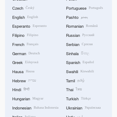
Český
Português
Czech
Portuguese
English
پښتو
English
Pashto
Esperanto
Română
Esperanto
Romanian
Filipino
Русский
Filipino
Russian
Français
Српски
French
Serbian
Deutsch
සිංහල
German
Sinhala
Ελληνικά
Español
Greek
Spanish
Hausa
Kiswahili
Hausa
Swahili
עברית
தமிழ்
Hebrew
Tamil
हिन्दी
ไทย
Hindi
Thai
Magyar
Türkçe
Hungarian
Turkish
Bahasa Indonesia
Українська
Indonesian
Ukrainian
Italiano
اردو
Italian
Urdu