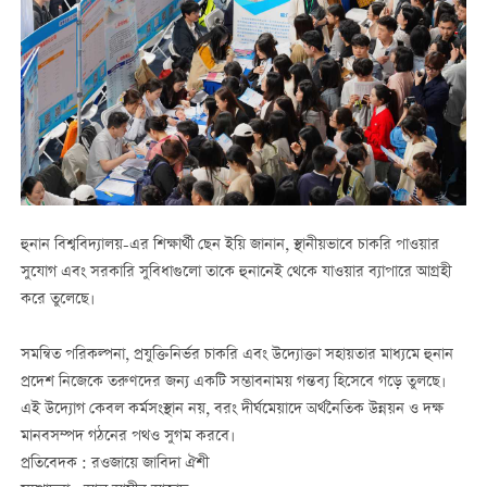
হুনান বিশ্ববিদ্যালয়-এর শিক্ষার্থী ছেন ইয়ি জানান, স্থানীয়ভাবে চাকরি পাওয়ার
সুযোগ এবং সরকারি সুবিধাগুলো তাকে হুনানেই থেকে যাওয়ার ব্যাপারে আগ্রহী
করে তুলেছে।
সমন্বিত পরিকল্পনা, প্রযুক্তিনির্ভর চাকরি এবং উদ্যোক্তা সহায়তার মাধ্যমে হুনান
প্রদেশ নিজেকে তরুণদের জন্য একটি সম্ভাবনাময় গন্তব্য হিসেবে গড়ে তুলছে।
এই উদ্যোগ কেবল কর্মসংস্থান নয়, বরং দীর্ঘমেয়াদে অর্থনৈতিক উন্নয়ন ও দক্ষ
মানবসম্পদ গঠনের পথও সুগম করবে।
প্রতিবেদক : রওজায়ে জাবিদা ঐশী