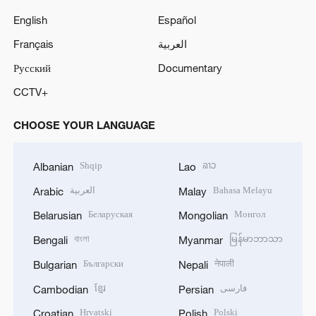
English
Español
Français
العربية
Русский
Documentary
CCTV+
CHOOSE YOUR LANGUAGE
Shqip
ລາວ
Albanian
Lao
العربية
Bahasa Melayu
Arabic
Malay
Беларуская
Монгол
Belarusian
Mongolian
বাংলা
မြန်မာဘာသာ
Bengali
Myanmar
Български
नेपाली
Bulgarian
Nepali
ខ្មែរ
فارسی
Cambodian
Persian
Hrvatski
Polski
Croatian
Polish