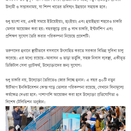
উদ্যমী ও সম্ভাবনাময়, যা শিল্প খাতের ভবিষ্যৎ উন্নয়নে সহায়ক হবে।
শুধু ছাংশা নয়, একই সময়ে ইউয়েইয়াং, হ্যংইয়াং এবং হুয়াইহুয়া শহরেও চাকরি
মেলার আয়োজন করা হয়। বছরজুড়ে প্রায় ৩ লাখ চাকরি, ইন্টার্নশিপ এবং
প্রশিক্ষণ সুযোগ তৈরি করার পরিকল্পনা নিয়েছে প্রদেশটি।
তরুণদের হুনানে স্থায়ীভাবে বসবাসে উৎসাহিত করতে সরকার বিভিন্ন সুবিধা চালু
করেছে। এর মধ্যে রয়েছে—আবাসন ও ভাড়া ভর্তুকি, সহজ নিবাস ব্যবস্থা, একীভূত
ডিজিটাল সেবা প্ল্যাটফর্ম, উদ্যোক্তাদের জন্য সুযোগ।
শুধু চাকরি নয়, উদ্যোক্তা তৈরিতেও জোর দিচ্ছে হুনান। এ বছর ৩০টি নতুন
স্টার্টআপ ইনকিউবেশন কেন্দ্র গড়ে তোলার পরিকল্পনা রয়েছে, যেখানে বিনামূল্যে
কর্মক্ষেত্র দেওয়া হবে। পাশাপাশি আয়োজন করা হবে উদ্যোক্তা প্রতিযোগিতা ও
বিশেষ টেলিভিশন অনুষ্ঠান।