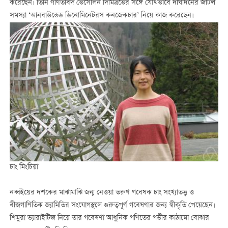
করেছেন। তিনি গণিতবিদ ভেসেলিন দিমিত্রভের সঙ্গে যৌথভাবে দীর্ঘদিনের জটিল
সমস্যা ‘আনবাউন্ডেড ডিনোমিনেটরস কনজেকচার’ নিয়ে কাজ করেছেন।
চাং মিংচিয়া
নব্বইয়ের দশকের মাঝামাঝি জন্ম নেওয়া তরুণ গবেষক চাং সংখ্যাতত্ত্ব ও
বীজগাণিতিক জ্যামিতির সংযোগস্থলে গুরুত্বপূর্ণ গবেষণার জন্য স্বীকৃতি পেয়েছেন।
শিমুরা ভ্যারাইটিজ নিয়ে তার গবেষণা আধুনিক গণিতের গভীর কাঠামো বোঝার