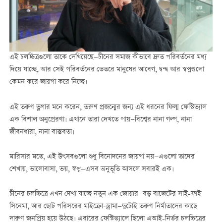
এই চলচ্চিত্রগুলো তাকে দেখিয়েছে—চীনের সমাজ কীভাবে দ্রুত পরিবর্তনের মধ্য
দিয়ে যাচ্ছে, আর সেই পরিবর্তনের ভেতরে মানুষের আবেগ, দ্বন্দ্ব আর স্বপ্নগুলো
কেমন করে জায়গা করে নিচ্ছে।
এই তরুণ ভ্লগার মনে করেন, তরুণ প্রজন্মের জন্য এই ধরনের ফিল্ম ফেস্টিভ্যাল
এক বিশাল অনুপ্রেরণা। এখানে তারা দেখতে পায়—বিশ্বের নানা গল্প, নানা
জীবনধারা, নানা বাস্তবতা।
মারিসার মতে, এই উৎসবগুলো শুধু বিনোদনের জায়গা নয়—এগুলো তাদের
শেখায়, ভালোবাসা, ভয়, স্বপ্ন—এসব অনুভূতি আসলে সবারই এক।
চীনের চলচ্চিত্রে এখন দেখা যাচ্ছে নতুন এক জোয়ার—বড় বাজেটের সাই-ফাই
সিনেমা, আর ছোট পরিসরের মাইক্রো-ড্রামা—দুটোই তরুণ নির্মাতাদের কাছে
দারুণ জনপ্রিয় হয়ে উঠছে। এবারের ফেস্টিভ্যালে ছিলো এআই-নির্ভর চলচ্চিত্রের