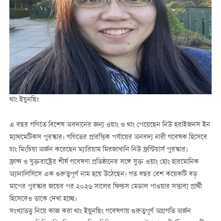
থাং ইয়ুনছিং
এ বছর গণিতে বিশেষ অবদানের জন্য ওয়াং ও থাং পেয়েছেন নিউ হরাইজনস ইন
ম্যাথমেটিকস পুরস্কার। গণিতের প্রারম্ভিক পর্যায়ের অনবদ্য নারী গবেষক হিসেবে
চাং মিংচিয়া অর্জন করেছেন ম্যারিয়াম মিরজাখানি নিউ ফ্রন্টিয়ার্স পুরস্কার।
ফ্রান্স ও যুক্তরাষ্ট্রের শীর্ষ গবেষণা প্রতিষ্ঠানের সঙ্গে যুক্ত ওয়াং হোং হারমোনিক
অ্যানালিসিসে এক গুরুত্বপূর্ণ নাম হয়ে উঠেছেন। গত বছর বেশ কয়েকটি বড়
মাপের পুরস্কার জয়ের পর ২০২৬ সালের ফিল্ডস মেডাল পাওয়ার সম্ভাব্য প্রার্থী
হিসেবেও তাকে দেখা হচ্ছে।
সংখ্যাতত্ত্ব নিয়ে কাজ করা থাং ইয়ুনছিং গবেষণায় গুরুত্বপূর্ণ অগ্রগতি অর্জন