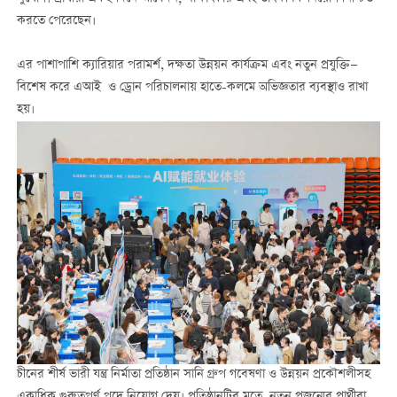
করতে পেরেছেন।
এর পাশাপাশি ক্যারিয়ার পরামর্শ, দক্ষতা উন্নয়ন কার্যক্রম এবং নতুন প্রযুক্তি—
বিশেষ করে এআই ও ড্রোন পরিচালনায় হাতে-কলমে অভিজ্ঞতার ব্যবস্থাও রাখা
হয়।
চীনের শীর্ষ ভারী যন্ত্র নির্মাতা প্রতিষ্ঠান সানি গ্রুপ গবেষণা ও উন্নয়ন প্রকৌশলীসহ
একাধিক গুরুত্বপূর্ণ পদে নিয়োগ দেয়। প্রতিষ্ঠানটির মতে, নতুন প্রজন্মের প্রার্থীরা