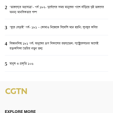
2
‘তারুণ্যের অগ্রযাত্রা’- পর্ব ১৮২- দুর্যোগের সময় মানুষের পাশে দাঁড়িয়ে দুই তরুণের
অনন্য মানবিকতার গল্প
3
‘ঘুরে বেড়াই’ পর্ব- ১৮১ – কোথাও নিজেকে বিদেশি মনে হয়নি: লুৎফুর কবির
4
বিজ্ঞানবিশ্ব ১৮১ পর্ব: মানুষের ভ্রূণ বিকাশের রহস্যভেদ: গ্যাস্ট্রুলেশনের আগেই
রক্তকণিকা তৈরির নতুন তথ্য
5
মানুষ ও প্রকৃতি ১০৬
EXPLORE MORE