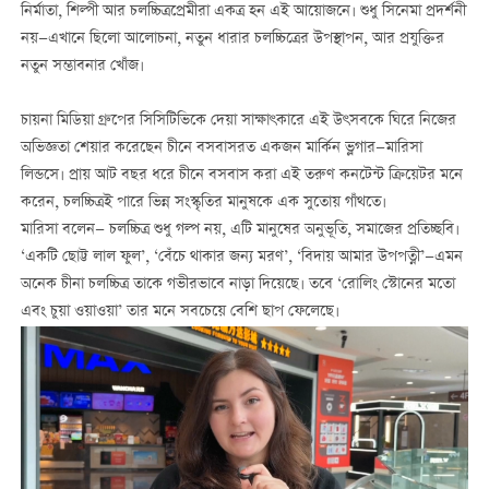
নির্মাতা, শিল্পী আর চলচ্চিত্রপ্রেমীরা একত্র হন এই আয়োজনে। শুধু সিনেমা প্রদর্শনী
নয়—এখানে ছিলো আলোচনা, নতুন ধারার চলচ্চিত্রের উপস্থাপন, আর প্রযুক্তির
নতুন সম্ভাবনার খোঁজ।
চায়না মিডিয়া গ্রুপের সিসিটিভিকে দেয়া সাক্ষাৎকারে এই উৎসবকে ঘিরে নিজের
অভিজ্ঞতা শেয়ার করেছেন চীনে বসবাসরত একজন মার্কিন ভ্লগার—মারিসা
লিন্ডসে। প্রায় আট বছর ধরে চীনে বসবাস করা এই তরুণ কনটেন্ট ক্রিয়েটর মনে
করেন, চলচ্চিত্রই পারে ভিন্ন সংস্কৃতির মানুষকে এক সুতোয় গাঁথতে।
মারিসা বলেন— চলচ্চিত্র শুধু গল্প নয়, এটি মানুষের অনুভূতি, সমাজের প্রতিচ্ছবি।
‘একটি ছোট্ট লাল ফুল’, ‘বেঁচে থাকার জন্য মরণ’, ‘বিদায় আমার উপপত্নী’—এমন
অনেক চীনা চলচ্চিত্র তাকে গভীরভাবে নাড়া দিয়েছে। তবে ‘রোলিং স্টোনের মতো
এবং চুয়া ওয়াওয়া’ তার মনে সবচেয়ে বেশি ছাপ ফেলেছে।