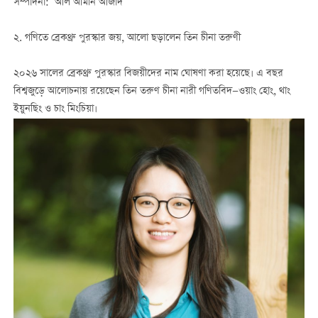
সম্পাদনা: আল আমীন আজাদ
২. গণিতে ব্রেকথ্রু পুরস্কার জয়, আলো ছড়ালেন তিন চীনা তরুণী
২০২৬ সালের ব্রেকথ্রু পুরস্কার বিজয়ীদের নাম ঘোষণা করা হয়েছে। এ বছর
বিশ্বজুড়ে আলোচনায় রয়েছেন তিন তরুণ চীনা নারী গণিতবিদ—ওয়াং হোং, থাং
ইয়ুনছিং ও চাং মিংচিয়া।