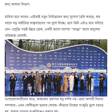
জন্য আলাদা বিভাগ।
মারিসা মনে করেন—এইআই নতুন নির্মাতাদের জন্য সুযোগ তৈরি করছে, কম
খরচে বড় আইডিয়া বাস্তবায়নের পথ খুলে দিচ্ছে। তবে তিনি এটাও মনে করিয়ে
দেন—প্রযুক্তি যতই উন্নত হোক, একটি ভালো গল্পের “আত্মা” আসে মানুষের
অভিজ্ঞতা থেকেই।
অংশগ্রহণকারীদের মতে, আজকের তরুণরা শুধু দর্শক নয়—তারা আগামী দিনের
গল্পকার। এমন ফেস্টিভ্যাল তাদের শেখায়—কীভাবে নিজের সংস্কৃতি তুলে ধরতে
হয়, আবার অন্যের সংস্কৃতিকেও বুঝতে হয়।