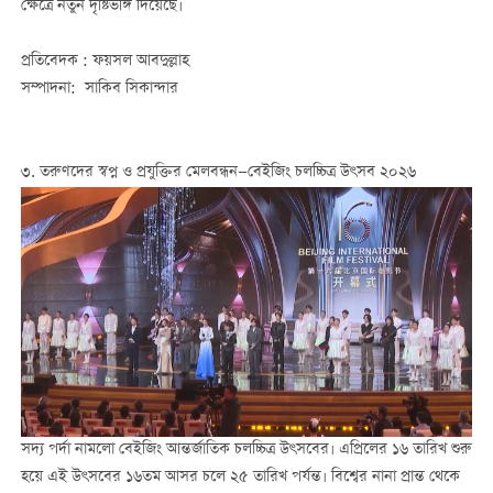
ক্ষেত্রে নতুন দৃষ্টিভঙ্গি দিয়েছে।
প্রতিবেদক : ফয়সল আবদুল্লাহ
সম্পাদনা: সাকিব সিকান্দার
৩. তরুণদের
স্বপ্ন
ও
প্রযুক্তির
মেলবন্ধন
—
বেইজিং
চলচ্চিত্র
উৎসব
২০২৬
সদ্য পর্দা নামলো বেইজিং আন্তর্জাতিক চলচ্চিত্র উৎসবের। এপ্রিলের ১৬ তারিখ শুরু
হয়ে এই উৎসবের ১৬তম আসর চলে ২৫ তারিখ পর্যন্ত। বিশ্বের নানা প্রান্ত থেকে