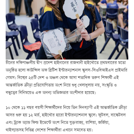
চীনের দক্ষিণাঞ্চলীয় দ্বীপ প্রদেশ হাইনানের রাজধানী হাইখৌতে প্রথমবারের মতো
অনুষ্ঠিত হলো কাউন্সিল অফ ব্রিটিশ ইন্টারন্যাশনাল স্কুলস-সিওবিআইএস প্রাইমারি
গেমস। বিশ্বের ২৫টি দেশ ও অঞ্চল থেকে আসা শতাধিক তরুণ শিক্ষার্থী এই
আন্তর্জাতিক ক্রীড়া প্রতিযোগিতায় অংশ নিয়ে শুধু খেলাধুলায় নয়, সংস্কৃতি ও
বন্ধুত্বের বিনিময়েও এক অনন্য অভিজ্ঞতার অংশীদার হয়েছে।
১০ থেকে ১১ বছর বয়সী শিক্ষার্থীদের নিয়ে তিন দিনব্যাপী এই আন্তর্জাতিক ক্রীড়া
আসর শুরু হয় ১২ মার্চ, হাইখৌর হারো ইন্টারন্যাশনাল স্কুলে। ফুটবল, বাস্কেটবল
এবং ট্র্যাক অ্যান্ড ফিল্ড ইভেন্টে অংশ নিতে যুক্তরাজ্য, রাশিয়া, জর্জিয়া,
থাইল্যান্ডসহ বিভিন্ন দেশের শিক্ষার্থীরা এখানে সমবেত হয়।