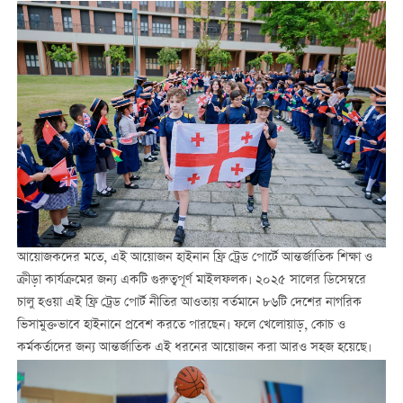
আয়োজকদের মতে, এই আয়োজন হাইনান ফ্রি ট্রেড পোর্টে আন্তর্জাতিক শিক্ষা ও
ক্রীড়া কার্যক্রমের জন্য একটি গুরুত্বপূর্ণ মাইলফলক। ২০২৫ সালের ডিসেম্বরে
চালু হওয়া এই ফ্রি ট্রেড পোর্ট নীতির আওতায় বর্তমানে ৮৬টি দেশের নাগরিক
ভিসামুক্তভাবে হাইনানে প্রবেশ করতে পারছেন। ফলে খেলোয়াড়, কোচ ও
কর্মকর্তাদের জন্য আন্তর্জাতিক এই ধরনের আয়োজন করা আরও সহজ হয়েছে।