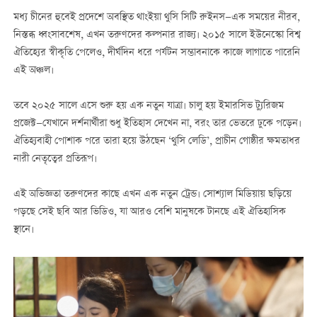
মধ্য চীনের হুবেই প্রদেশে অবস্থিত থাংইয়া থুসি সিটি রুইনস—এক সময়ের নীরব,
নিস্তব্ধ ধ্বংসাবশেষ, এখন তরুণদের কল্পনার রাজ্য। ২০১৫ সালে ইউনেস্কো বিশ্ব
ঐতিহ্যের স্বীকৃতি পেলেও, দীর্ঘদিন ধরে পর্যটন সম্ভাবনাকে কাজে লাগাতে পারেনি
এই অঞ্চল।
তবে ২০২৫ সালে এসে শুরু হয় এক নতুন যাত্রা। চালু হয় ইমারসিভ ট্যুরিজম
প্রজেক্ট—যেখানে দর্শনার্থীরা শুধু ইতিহাস দেখেন না, বরং তার ভেতরে ঢুকে পড়েন।
ঐতিহ্যবাহী পোশাক পরে তারা হয়ে উঠছেন ‘থুসি লেডি’, প্রাচীন গোষ্ঠীর ক্ষমতাধর
নারী নেতৃত্বের প্রতিরূপ।
এই অভিজ্ঞতা তরুণদের কাছে এখন এক নতুন ট্রেন্ড। সোশ্যাল মিডিয়ায় ছড়িয়ে
পড়ছে সেই ছবি আর ভিডিও, যা আরও বেশি মানুষকে টানছে এই ঐতিহাসিক
স্থানে।