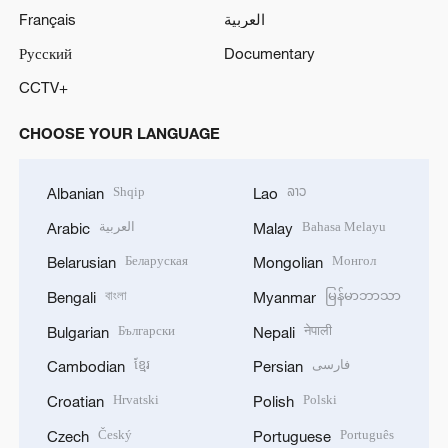
Français
العربية
Русский
Documentary
CCTV+
CHOOSE YOUR LANGUAGE
Shqip
ລາວ
Albanian
Lao
العربية
Bahasa Melayu
Arabic
Malay
Беларуская
Монгол
Belarusian
Mongolian
বাংলা
မြန်မာဘာသာ
Bengali
Myanmar
Български
नेपाली
Bulgarian
Nepali
ខ្មែរ
فارسی
Cambodian
Persian
Hrvatski
Polski
Croatian
Polish
Český
Português
Czech
Portuguese