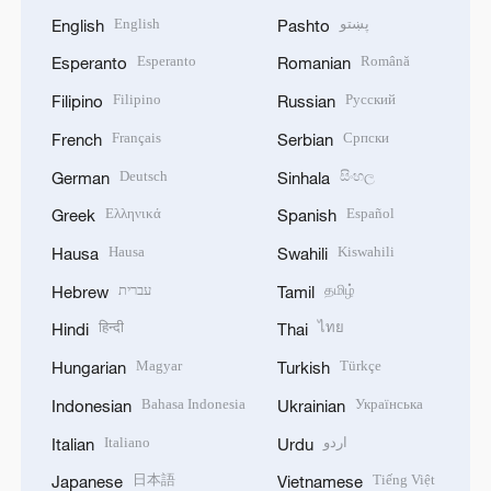
English
پښتو
English
Pashto
Esperanto
Română
Esperanto
Romanian
Filipino
Русский
Filipino
Russian
Français
Српски
French
Serbian
Deutsch
සිංහල
German
Sinhala
Ελληνικά
Español
Greek
Spanish
Hausa
Kiswahili
Hausa
Swahili
עברית
தமிழ்
Hebrew
Tamil
हिन्दी
ไทย
Hindi
Thai
Magyar
Türkçe
Hungarian
Turkish
Bahasa Indonesia
Українська
Indonesian
Ukrainian
Italiano
اردو
Italian
Urdu
日本語
Tiếng Việt
Japanese
Vietnamese