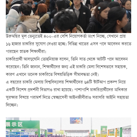
উরুমছির মূল ভেন্যুতেই ৪০০-এর বেশি নিয়োগকর্তা অংশ নিচ্ছে, যেখানে প্রায়
১৬ হাজার চাকরির সুযোগ দেওয়া হচ্ছে। বিভিন্ন খাতের এসব পদে আবেদন করতে
পারছেন স্নাতক শিক্ষার্থীরা।
চাকরিপ্রার্থী আবদুঘেনি তোহনিয়াজ বলেন, তিনি সাত থেকে আটটি পদে আবেদন
করেছেন। তিনি জানান, শিক্ষার্থীদের জন্য এই চাকরি মেলা বিশেষভাবে সহায়ক,
কারণ এখানে অনেক চাকরিতে বিষয়ভিত্তিক সীমাবদ্ধতা নেই।
এ বছরের চাকরি মেলায় বিশ্ববিদ্যালয় শিক্ষার্থীদের ৬৪টি স্টার্টআপ প্রকল্প নিয়ে
একটি বিশেষ প্রদর্শনী বিভাগও রাখা হয়েছে। পাশাপাশি চাকরিপ্রার্থীদের অধিকার
সুরক্ষার বিষয়ে পরামর্শ দিতে স্বেচ্ছাসেবী আইনজীবীরাও সরাসরি আইনি সহায়তা
দিচ্ছেন।