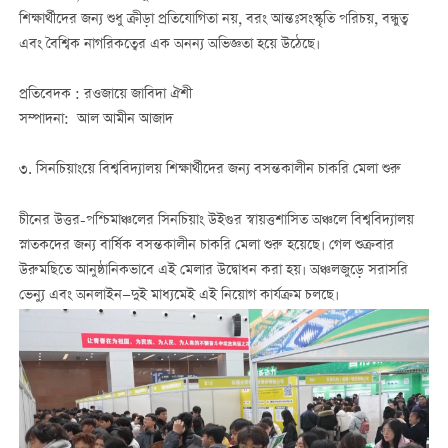
শিক্ষার্থীদের জন্য শুধু ক্রীড়া প্রতিযোগিতা নয়, বরং আন্তঃসংস্কৃতি পরিচয়, বন্ধুত্ব
এবং বৈশ্বিক নাগরিকত্বের এক অনন্য অভিজ্ঞতা হয়ে উঠেছে।
প্রতিবেদক : রওজায়ে জাবিদা ঐশী
সম্পাদনা: আল আমীন আজাদ
৩. সিনচিয়াংয়ে বিশ্ববিদ্যালয় শিক্ষার্থীদের জন্য বসন্তকালীন চাকরি মেলা শুরু
চীনের উত্তর-পশ্চিমাঞ্চলের সিনচিয়াং উইগুর স্বায়ত্তশাসিত অঞ্চলে বিশ্ববিদ্যালয়
স্নাতকদের জন্য বার্ষিক বসন্তকালীন চাকরি মেলা শুরু হয়েছে। গেল শুক্রবার
উরুমছিতে আনুষ্ঠানিকভাবে এই মেলার উদ্বোধন করা হয়। অঞ্চলজুড়ে সরাসরি
ভেন্যু এবং অনলাইন—দুই মাধ্যমেই এই নিয়োগ কার্যক্রম চলছে।