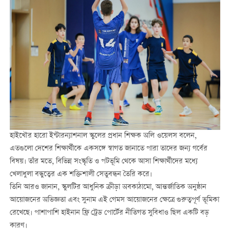
হাইখৌর হারো ইন্টারন্যাশনাল স্কুলের প্রধান শিক্ষক অলি ওয়েলস বলেন,
এতগুলো দেশের শিক্ষার্থীকে একসঙ্গে স্বাগত জানাতে পারা তাদের জন্য গর্বের
বিষয়। তাঁর মতে, বিভিন্ন সংস্কৃতি ও পটভূমি থেকে আসা শিক্ষার্থীদের মধ্যে
খেলাধুলা বন্ধুত্বের এক শক্তিশালী সেতুবন্ধন তৈরি করে।
তিনি আরও জানান, স্কুলটির আধুনিক ক্রীড়া অবকাঠামো, আন্তর্জাতিক অনুষ্ঠান
আয়োজনের অভিজ্ঞতা এবং সুনাম এই গেমস আয়োজনের ক্ষেত্রে গুরুত্বপূর্ণ ভূমিকা
রেখেছে। পাশাপাশি হাইনান ফ্রি ট্রেড পোর্টের নীতিগত সুবিধাও ছিল একটি বড়
কারণ।