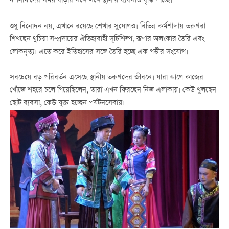
দর্শনার্থীদের সময় বাড়ার সঙ্গে সঙ্গে স্থানীয় ব্যবসাও বৃদ্ধি পাচ্ছে।”
শুধু বিনোদন নয়, এখানে রয়েছে শেখার সুযোগও। বিভিন্ন কর্মশালায় তরুণরা
শিখছেন থুচিয়া সম্প্রদায়ের ঐতিহ্যবাহী সূচিশিল্প, রূপার অলংকার তৈরি এবং
লোকনৃত্য। এতে করে ইতিহাসের সঙ্গে তৈরি হচ্ছে এক গভীর সংযোগ।
সবচেয়ে বড় পরিবর্তন এসেছে স্থানীয় তরুণদের জীবনে। যারা আগে কাজের
খোঁজে শহরে চলে গিয়েছিলেন, তারা এখন ফিরছেন নিজ এলাকায়। কেউ খুলছেন
ছোট ব্যবসা, কেউ যুক্ত হচ্ছেন পর্যটনসেবায়।