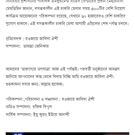
সিনচিয়াং প্রশাসনের পাবলিক এমপ্লয়মেন্ট সার্ভিস সেন্টারের প্রধান মেহরিনিসা
মেমতিমিন জানান, বসন্তকালীন এই চাকরি মেলার সময় ৩০০টির বেশি নিয়োগ
কার্যক্রম আয়োজনের পরিকল্পনা রয়েছে, যেখানে ৬০ হাজারেরও বেশি চাকরির
সুযোগ থাকবে। এই বসন্তকালীন চাকরি মেলা আগামী এপ্রিলের শেষ পর্যন্ত চলবে।
প্রতিবেদক : রওজায়ে জাবিদা ঐশী
সম্পাদনা: তামান্না জেনিফার
আমাদের ‘তারুণ্যের অগযাত্রা’ আজ এই পর্যন্তই। পরবর্তী অনুষ্ঠানের আমন্ত্রণ
জানিয়ে আপনাদের কাছ থেকে বিদায় নিচ্ছি আমি রওজায়ে জাবিদা ঐশী।
শুভকামনা সবার জন্য। আল্লাহ হাফেজ।
পরিকল্পনা ,পরিচালনা ও সঞ্চালনা : রওজায়ে জাবিদা ঐশী
অডিও সম্পাদনা: রফিক বিপুল
সার্বিক সম্পাদনা: ইয়ু কুয়াং ইউয়ে আনন্দী