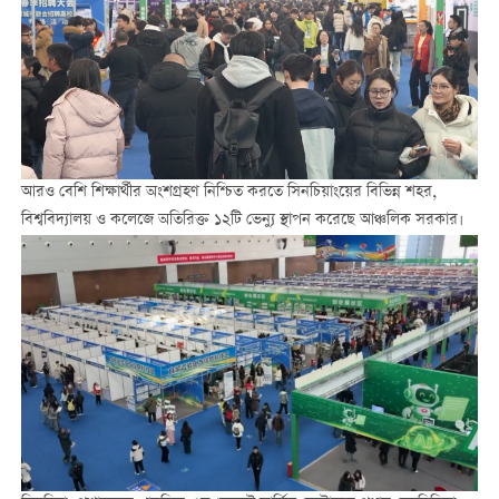
আরও বেশি শিক্ষার্থীর অংশগ্রহণ নিশ্চিত করতে সিনচিয়াংয়ের বিভিন্ন শহর,
বিশ্ববিদ্যালয় ও কলেজে অতিরিক্ত ১২টি ভেন্যু স্থাপন করেছে আঞ্চলিক সরকার।