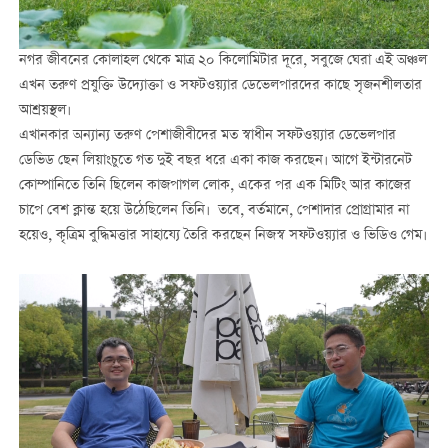
নগর জীবনের কোলাহল থেকে মাত্র ২০ কিলোমিটার দূরে, সবুজে ঘেরা এই অঞ্চল
এখন তরুণ প্রযুক্তি উদ্যোক্তা ও সফটওয়্যার ডেভেলপারদের কাছে সৃজনশীলতার
আশ্রয়স্থল।
এখানকার অন্যান্য তরুণ পেশাজীবীদের মত স্বাধীন সফটওয়্যার ডেভেলপার
ডেভিড ছেন লিয়াংচুতে গত দুই বছর ধরে একা কাজ করছেন। আগে ইন্টারনেট
কোম্পানিতে তিনি ছিলেন কাজপাগল লোক, একের পর এক মিটিং আর কাজের
চাপে বেশ ক্লান্ত হয়ে উঠেছিলেন তিনি। তবে, বর্তমানে, পেশাদার প্রোগ্রামার না
হয়েও, কৃত্রিম বুদ্ধিমত্তার সাহায্যে তৈরি করছেন নিজস্ব সফটওয়্যার ও ভিডিও গেম।