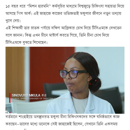
১৫ বছর ধরে “মিশন হারমনি” কর্মসূচির মাধ্যমে বিশ্বজুড়ে চিকিৎসা সহায়তা দিয়ে
আসছে পিস আর্ক। এই জাহাজে কাজের অভিজ্ঞতাই মকুলার জীবনে নতুন অধ্যায়
খুলে দেয়।
এই শিক্ষার্থী তার স্নাতক পর্যায়ে দক্ষিণ আফ্রিকার চোখ দিয়ে টিসিএমকে দেখতেন
বলে জানান। কিন্তু এখন চীনে মাস্টার্স করতে গিয়ে, তিনি চীনা চোখ দিয়ে
টিসিএমকে বুঝতে শিখেছেন।
বর্তমানে শাংহাইয়ে অবস্থানরত মকুলা চীনা চিকিৎসকদের সঙ্গে ঘনিষ্ঠভাবে কাজ
করছেন—তাদের মধ্যে অনেকে সেই জাহাজেই ছিলেন, যেখানে তিনি একসময়