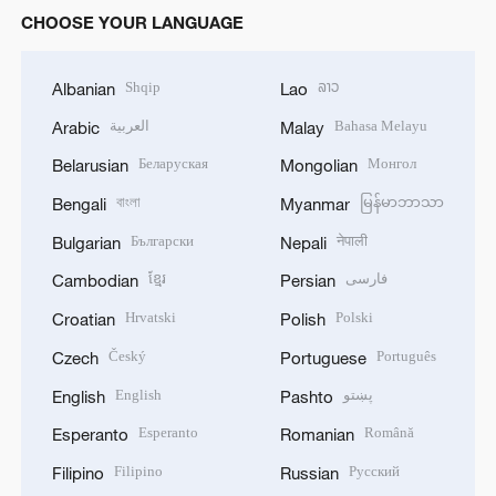
CHOOSE YOUR LANGUAGE
Shqip
ລາວ
Albanian
Lao
العربية
Bahasa Melayu
Arabic
Malay
Беларуская
Монгол
Belarusian
Mongolian
বাংলা
မြန်မာဘာသာ
Bengali
Myanmar
Български
नेपाली
Bulgarian
Nepali
ខ្មែរ
فارسی
Cambodian
Persian
Hrvatski
Polski
Croatian
Polish
Český
Português
Czech
Portuguese
English
پښتو
English
Pashto
Esperanto
Română
Esperanto
Romanian
Filipino
Русский
Filipino
Russian