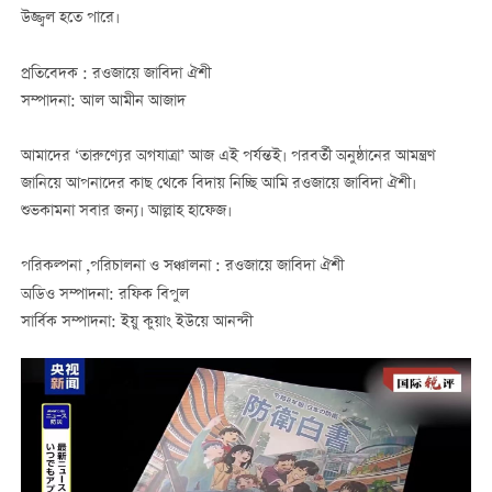
উজ্জ্বল হতে পারে।
প্রতিবেদক : রওজায়ে জাবিদা ঐশী
সম্পাদনা: আল আমীন আজাদ
আমাদের ‘তারুণ্যের অগযাত্রা’ আজ এই পর্যন্তই। পরবর্তী অনুষ্ঠানের আমন্ত্রণ
জানিয়ে আপনাদের কাছ থেকে বিদায় নিচ্ছি আমি রওজায়ে জাবিদা ঐশী।
শুভকামনা সবার জন্য। আল্লাহ হাফেজ।
পরিকল্পনা ,পরিচালনা ও সঞ্চালনা : রওজায়ে জাবিদা ঐশী
অডিও সম্পাদনা: রফিক বিপুল
সার্বিক সম্পাদনা: ইয়ু কুয়াং ইউয়ে আনন্দী