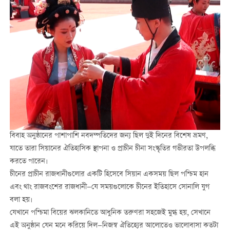
বিবাহ অনুষ্ঠানের পাশাপাশি নবদম্পতিদের জন্য ছিল দুই দিনের বিশেষ ভ্রমণ,
যাতে তারা সিয়ানের ঐতিহাসিক স্থাপনা ও প্রাচীন চীনা সংস্কৃতির গভীরতা উপলব্ধি
করতে পারেন।
চীনের প্রাচীন রাজধানীগুলোর একটি হিসেবে সিয়ান একসময় ছিল পশ্চিম হান
এবং থাং রাজবংশের রাজধানী—যে সময়গুলোকে চীনের ইতিহাসে সোনালি যুগ
বলা হয়।
যেখানে পশ্চিমা বিয়ের ঝলকানিতে আধুনিক তরুণরা সহজেই মুগ্ধ হয়, সেখানে
এই অনুষ্ঠান যেন মনে করিয়ে দিল—নিজস্ব ঐতিহ্যের আলোতেও ভালোবাসা কতটা