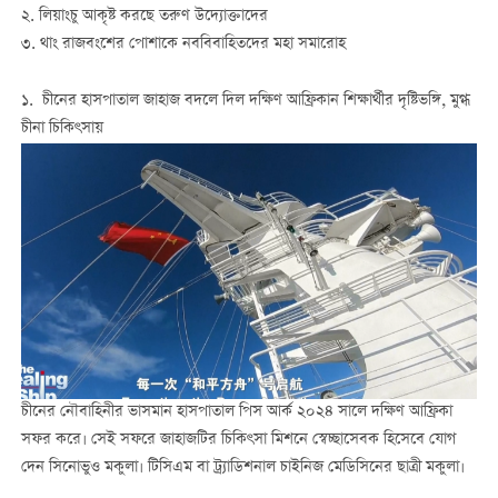
২. লিয়াংচু আকৃষ্ট করছে তরুণ উদ্যোক্তাদের
৩. থাং রাজবংশের পোশাকে নববিবাহিতদের মহা সমারোহ
১. চীনের হাসপাতাল জাহাজ বদলে দিল দক্ষিণ আফ্রিকান শিক্ষার্থীর দৃষ্টিভঙ্গি, মুগ্ধ
চীনা চিকিৎসায়
চীনের নৌবাহিনীর ভাসমান হাসপাতাল পিস আর্ক ২০২৪ সালে দক্ষিণ আফ্রিকা
সফর করে। সেই সফরে জাহাজটির চিকিৎসা মিশনে স্বেচ্ছাসেবক হিসেবে যোগ
দেন সিনোভুও মকুলা। টিসিএম বা ট্র্যাডিশনাল চাইনিজ মেডিসিনের ছাত্রী মকুলা।