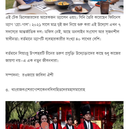
এই টেক ভিলেজারদের আরেকজন অ্যালেন ওয়াং। যিনি তৈরি করেছেন ফিটনেস
অ্যাপ ‘গ্রো-পাল’। ২০২১ সালে মাত্র দুই জন নিয়ে শুরু করা এই উদ্যোগ এখন ৭
সদস্যের আন্তর্জাতিক দল। অফিস নেই, আছে অনলাইন সংযোগ আর সৃজনশীল
স্বাধীনতা। বর্তমানে অ্যাপটি ব্যবহারকারীর সংখ্যা ৪০ লাখের বেশি।
বর্তমানে লিয়াংচু উপশহরটি চীনের তরুণ প্রযুক্তি উদ্যোক্তাদের কাছে শুধু কাজের
জায়গা নয়—এ এক নতুন জীবনধারা।
সম্পাদনা: রওজায়ে জাবিদা ঐশী
৩. থাংরাজবংশেরপোশাকেনববিবাহিতদেরমহাসমারোহ