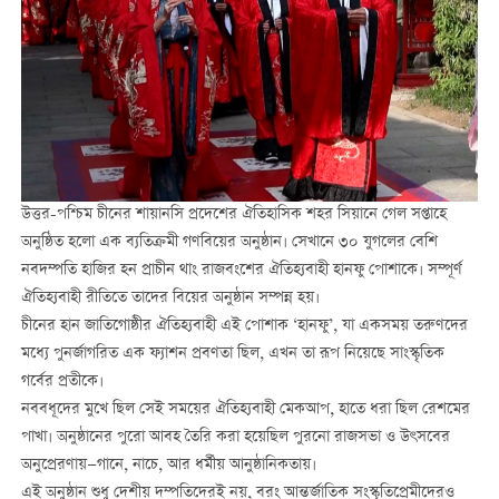
উত্তর-পশ্চিম চীনের শায়ানসি প্রদেশের ঐতিহাসিক শহর সিয়ানে গেল সপ্তাহে
অনুষ্ঠিত হলো এক ব্যতিক্রমী গণবিয়ের অনুষ্ঠান। সেখানে ৩০ যুগলের বেশি
নবদম্পতি হাজির হন প্রাচীন থাং রাজবংশের ঐতিহ্যবাহী হানফু পোশাকে। সম্পূর্ণ
ঐতিহ্যবাহী রীতিতে তাদের বিয়ের অনুষ্ঠান সম্পন্ন হয়।
চীনের হান জাতিগোষ্ঠীর ঐতিহ্যবাহী এই পোশাক ‘হানফু’, যা একসময় তরুণদের
মধ্যে পুনর্জাগরিত এক ফ্যাশন প্রবণতা ছিল, এখন তা রূপ নিয়েছে সাংস্কৃতিক
গর্বের প্রতীকে।
নববধূদের মুখে ছিল সেই সময়ের ঐতিহ্যবাহী মেকআপ, হাতে ধরা ছিল রেশমের
পাখা। অনুষ্ঠানের পুরো আবহ তৈরি করা হয়েছিল পুরনো রাজসভা ও উৎসবের
অনুপ্রেরণায়—গানে, নাচে, আর ধর্মীয় আনুষ্ঠানিকতায়।
এই অনুষ্ঠান শুধু দেশীয় দম্পতিদেরই নয়, বরং আন্তর্জাতিক সংস্কৃতিপ্রেমীদেরও