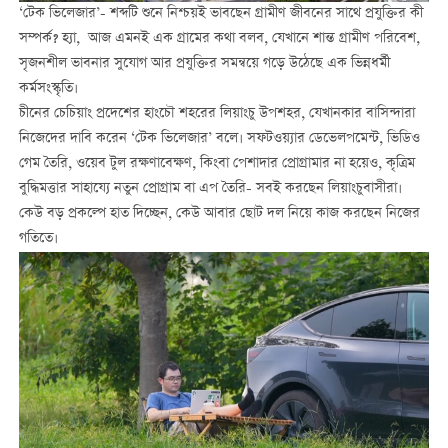
‘টেক ভিলেজার’- শব্দটি শুনে নিশ্চয়ই ভাবছেন গ্রামীণ জীবনের সাথে প্রযুক্তির কী
সম্পর্ক? হ্যা, আজ এমনই এক গ্রামের কথা বলব, যেখানে শান্ত গ্রামীণ পরিবেশ,
সৃজনশীল ভাবনার সুযোগ আর প্রযুক্তির সমন্বয়ে গড়ে উঠেছে এক ভিন্নধর্মী
কর্মসংস্কৃতি।
চীনের চেচিয়াং প্রদেশের হাংচৌ শহরের লিয়াংচু উপশহর, যেখানকার বাসিন্দারা
নিজেদের দাবি করেন ‘টেক ভিলেজার’ বলে। সফটওয়্যার ডেভেলপমেন্ট, ভিডিও
গেম তৈরি, ওয়েব টুল রক্ষণাবেক্ষণ, কিংবা পেশাদার প্রোগ্রামার না হয়েও, কৃত্রিম
বুদ্ধিমত্তার সাহায্যে নতুন প্রোগ্রাম বা এপ তৈরি- সবই করছেন লিয়াংচুবাসীরা।
কেউ বড় প্রকল্পে হাত দিচ্ছেন, কেউ আবার ছোট দল নিয়ে কাজ করছেন নিজের
গতিতে।