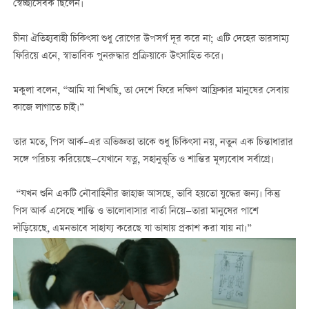
স্বেচ্ছাসেবক ছিলেন।
চীনা ঐতিহ্যবাহী চিকিৎসা শুধু রোগের উপসর্গ দূর করে না; এটি দেহের ভারসাম্য
ফিরিয়ে এনে, স্বাভাবিক পুনরুদ্ধার প্রক্রিয়াকে উৎসাহিত করে।
মকুলা বলেন, “আমি যা শিখছি, তা দেশে ফিরে দক্ষিণ আফ্রিকার মানুষের সেবায়
কাজে লাগাতে চাই।”
তার মতে, পিস আর্ক–এর অভিজ্ঞতা তাকে শুধু চিকিৎসা নয়, নতুন এক চিন্তাধারার
সঙ্গে পরিচয় করিয়েছে—যেখানে যত্ন, সহানুভূতি ও শান্তির মূল্যবোধ সর্বাগ্রে।
“যখন শুনি একটি নৌবাহিনীর জাহাজ আসছে, ভাবি হয়তো যুদ্ধের জন্য। কিন্তু
পিস আর্ক এসেছে শান্তি ও ভালোবাসার বার্তা নিয়ে—তারা মানুষের পাশে
দাঁড়িয়েছে, এমনভাবে সাহায্য করেছে যা ভাষায় প্রকাশ করা যায় না।”