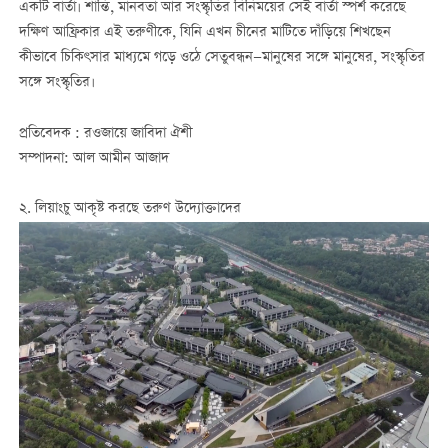
একটি বার্তা। শান্তি, মানবতা আর সংস্কৃতির বিনিময়ের সেই বার্তা স্পর্শ করেছে
দক্ষিণ আফ্রিকার এই তরুণীকে, যিনি এখন চীনের মাটিতে দাঁড়িয়ে শিখছেন
কীভাবে চিকিৎসার মাধ্যমে গড়ে ওঠে সেতুবন্ধন—মানুষের সঙ্গে মানুষের, সংস্কৃতির
সঙ্গে সংস্কৃতির।
প্রতিবেদক : রওজায়ে জাবিদা ঐশী
সম্পাদনা: আল আমীন আজাদ
২. লিয়াংচু আকৃষ্ট করছে তরুণ উদ্যোক্তাদের