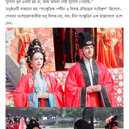
সুযোগ খুব একটা হয় না, আজ আমরা সেই সুযোগ পেয়েছি।”
অনুষ্ঠানটি সাজানো হয় “সাংস্কৃতিক পর্যটন ও বিবাহ ঐতিহ্যের সংমিশ্রণ” হিসেবে—
যেখানে অংশগ্রহণকারীরা শুধু বিবাহ নয়, বরং চীনা সংস্কৃতির এক মহোৎসবে অংশ
নেন।