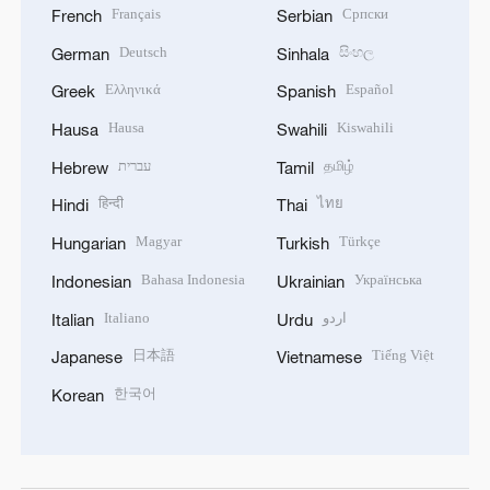
Français
Српски
French
Serbian
Deutsch
සිංහල
German
Sinhala
Ελληνικά
Español
Greek
Spanish
Hausa
Kiswahili
Hausa
Swahili
עברית
தமிழ்
Hebrew
Tamil
हिन्दी
ไทย
Hindi
Thai
Magyar
Türkçe
Hungarian
Turkish
Bahasa Indonesia
Українська
Indonesian
Ukrainian
Italiano
اردو
Italian
Urdu
日本語
Tiếng Việt
Japanese
Vietnamese
한국어
Korean