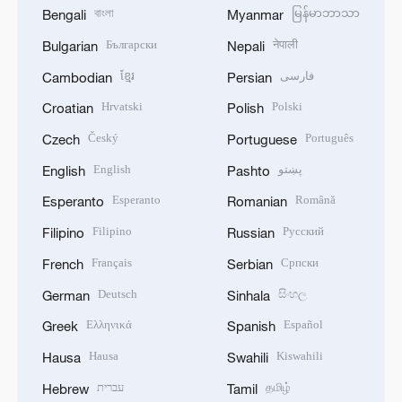
বাংলা
မြန်မာဘာသာ
Bengali
Myanmar
Български
नेपाली
Bulgarian
Nepali
ខ្មែរ
فارسی
Cambodian
Persian
Hrvatski
Polski
Croatian
Polish
Český
Português
Czech
Portuguese
English
پښتو
English
Pashto
Esperanto
Română
Esperanto
Romanian
Filipino
Русский
Filipino
Russian
Français
Српски
French
Serbian
Deutsch
සිංහල
German
Sinhala
Ελληνικά
Español
Greek
Spanish
Hausa
Kiswahili
Hausa
Swahili
עברית
தமிழ்
Hebrew
Tamil