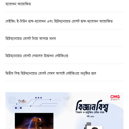
ম্যারাথন আয়োজিত
বেইজিং ই-টাউন হাফ-ম্যারাথন এবং হিউম্যানয়েড রোবট হাফ-ম্যারাথন আয়োজিত
হিউম্যানয়েড রোবট নিয়ে আসছে অনর
হিউম্যানয়েড রোবট গেমসের উদ্বোধন বেইজিংয়ে
দ্বিতীয় বিশ্ব হিউম্যানয়েড রোবট গেমস আগস্টে বেইজিংয়ে অনুষ্ঠিত হবে