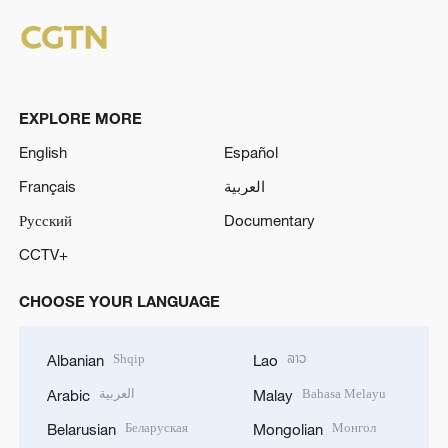
EXPLORE MORE
English
Español
Français
العربية
Русский
Documentary
CCTV+
CHOOSE YOUR LANGUAGE
Shqip
ລາວ
Albanian
Lao
العربية
Bahasa Melayu
Arabic
Malay
Беларуская
Монгол
Belarusian
Mongolian