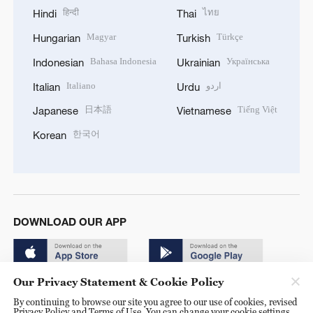
हिन्दी
ไทย
Hindi
Thai
Magyar
Türkçe
Hungarian
Turkish
Bahasa Indonesia
Українська
Indonesian
Ukrainian
Italiano
اردو
Italian
Urdu
日本語
Tiếng Việt
Japanese
Vietnamese
한국어
Korean
DOWNLOAD OUR APP
Our Privacy Statement & Cookie Policy
By continuing to browse our site you agree to our use of cookies, revised
Privacy Policy and Terms of Use. You can change your cookie settings