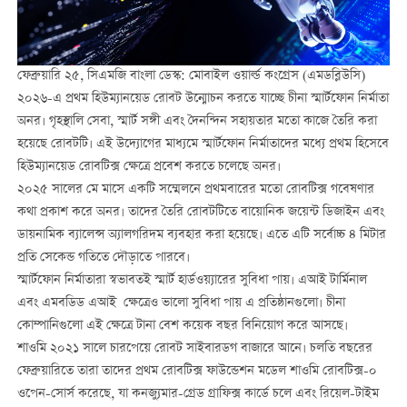
ফেব্রুয়ারি ২৫, সিএমজি বাংলা ডেস্ক: মোবাইল ওয়ার্ল্ড কংগ্রেস (এমডব্লিউসি)
২০২৬-এ প্রথম হিউম্যানয়েড রোবট উন্মোচন করতে যাচ্ছে চীনা স্মার্টফোন নির্মাতা
অনর। গৃহস্থালি সেবা, স্মার্ট সঙ্গী এবং দৈনন্দিন সহায়তার মতো কাজে তৈরি করা
হয়েছে রোবটটি। এই উদ্যোগের মাধ্যমে স্মার্টফোন নির্মাতাদের মধ্যে প্রথম হিসেবে
হিউম্যানয়েড রোবটিক্স ক্ষেত্রে প্রবেশ করতে চলেছে অনর।
২০২৫ সালের মে মাসে একটি সম্মেলনে প্রথমবারের মতো রোবটিক্স গবেষণার
কথা প্রকাশ করে অনর। তাদের তৈরি রোবটটিতে বায়োনিক জয়েন্ট ডিজাইন এবং
ডায়নামিক ব্যালেন্স অ্যালগরিদম ব্যবহার করা হয়েছে। এতে এটি সর্বোচ্চ ৪ মিটার
প্রতি সেকেন্ড গতিতে দৌড়াতে পারবে।
স্মার্টফোন নির্মাতারা স্বভাবতই স্মার্ট হার্ডওয়্যারের সুবিধা পায়। এআই টার্মিনাল
এবং এমবডিড এআই ক্ষেত্রেও ভালো সুবিধা পায় এ প্রতিষ্ঠানগুলো। চীনা
কোম্পানিগুলো এই ক্ষেত্রে টানা বেশ কয়েক বছর বিনিয়োগ করে আসছে।
শাওমি ২০২১ সালে চারপেয়ে রোবট সাইবারডগ বাজারে আনে। চলতি বছরের
ফেব্রুয়ারিতে তারা তাদের প্রথম রোবটিক্স ফাউন্ডেশন মডেল শাওমি রোবটিক্স-০
ওপেন-সোর্স করেছে, যা কনজ্যুমার-গ্রেড গ্রাফিক্স কার্ডে চলে এবং রিয়েল-টাইম