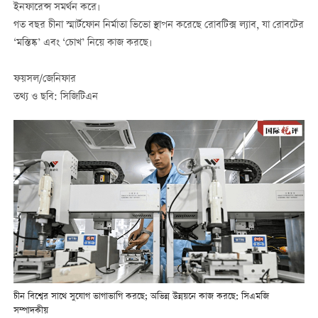
ইনফারেন্স সমর্থন করে।
গত বছর চীনা স্মার্টফোন নির্মাতা ভিভো স্থাপন করেছে রোবটিক্স ল্যাব, যা রোবটের
‘মস্তিষ্ক’ এবং ‘চোখ’ নিয়ে কাজ করছে।
ফয়সল/জেনিফার
তথ্য ও ছবি: সিজিটিএন
চীন বিশ্বের সাথে সুযোগ ভাগাভাগি করছে; অভিন্ন উন্নয়নে কাজ করছে: সিএমজি
সম্পাদকীয়