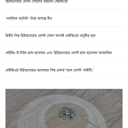
হিউম্যানয়েড রোবট গেমসের উদ্বোধন বেইজিংয়ে
‘অর্গানিক ব্যাটারি’ নিয়ে আসছে চীন
দ্বিতীয় বিশ্ব হিউম্যানয়েড রোবট গেমস আগস্টে বেইজিংয়ে অনুষ্ঠিত হবে
বেইজিং ই-টাউন হাফ-ম্যারাথন এবং হিউম্যানয়েড রোবট হাফ-ম্যারাথন আয়োজিত
বেইজিংয়ে হিউম্যানয়েড ম্যারাথনে বিশ্ব রেকর্ড গড়ল রোবট ‘লাইটিং’