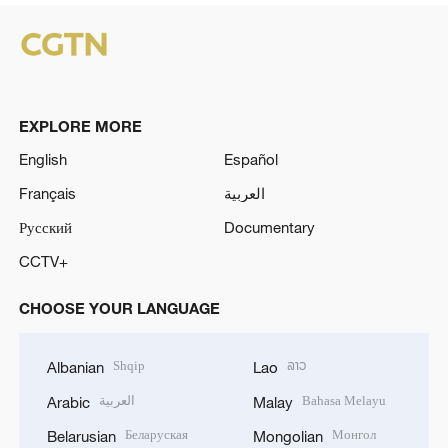
EXPLORE MORE
English
Español
Français
العربية
Русский
Documentary
CCTV+
CHOOSE YOUR LANGUAGE
Shqip
ລາວ
Albanian
Lao
العربية
Bahasa Melayu
Arabic
Malay
Беларуская
Монгол
Belarusian
Mongolian