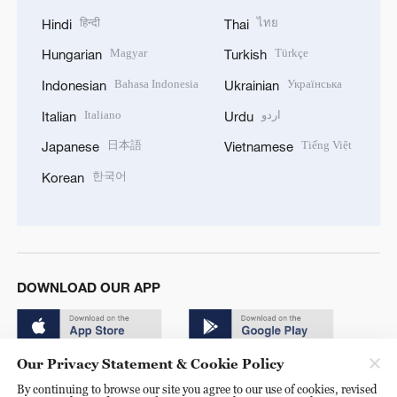
हिन्दी
ไทย
Hindi
Thai
Magyar
Türkçe
Hungarian
Turkish
Bahasa Indonesia
Українська
Indonesian
Ukrainian
Italiano
اردو
Italian
Urdu
日本語
Tiếng Việt
Japanese
Vietnamese
한국어
Korean
DOWNLOAD OUR APP
Our Privacy Statement & Cookie Policy
By continuing to browse our site you agree to our use of cookies, revised