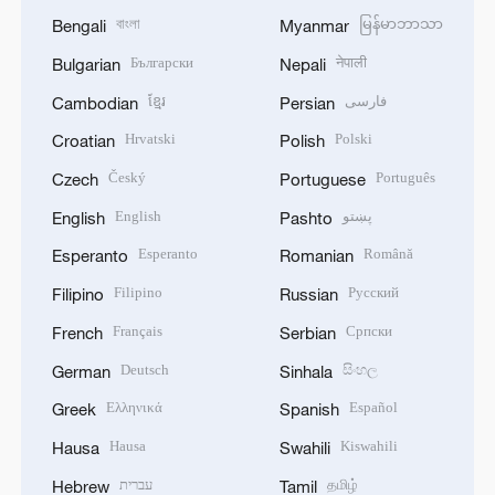
বাংলা
မြန်မာဘာသာ
Bengali
Myanmar
Български
नेपाली
Bulgarian
Nepali
ខ្មែរ
فارسی
Cambodian
Persian
Hrvatski
Polski
Croatian
Polish
Český
Português
Czech
Portuguese
English
پښتو
English
Pashto
Esperanto
Română
Esperanto
Romanian
Filipino
Русский
Filipino
Russian
Français
Српски
French
Serbian
Deutsch
සිංහල
German
Sinhala
Ελληνικά
Español
Greek
Spanish
Hausa
Kiswahili
Hausa
Swahili
עברית
தமிழ்
Hebrew
Tamil