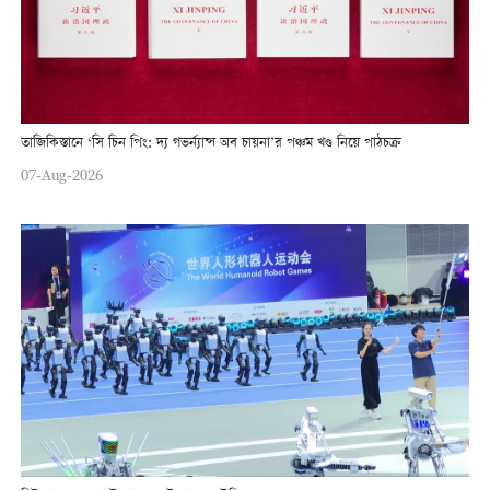
তাজিকিস্তানে ‘সি চিন পিং: দ্য গভর্ন্যান্স অব চায়না’র পঞ্চম খণ্ড নিয়ে পাঠচক্র
07-Aug-2026