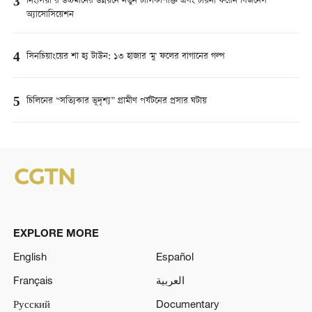
3
নিংসিয়া’র উচ্চমানের উন্নয়নে নতুন চালিকাশক্তি এবং চায়না ফরেন বিজনেস
অ্যাসোসিয়েশন
4
সিনচিয়াংয়ের শা হ্য টাউন: ১৩ হাজার 'মু' ফলের বাগানের গল্প
5
চিলিনের “সত্যিকার ভূদৃশ্য” গ্রামীণ পর্যটনের প্রসার ঘটায়
EXPLORE MORE
English
Español
Français
العربية
Русский
Documentary