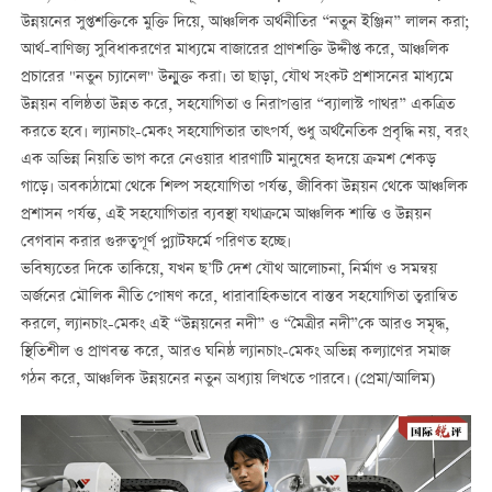
উন্নয়নের সুপ্তশক্তিকে মুক্তি দিয়ে, আঞ্চলিক অর্থনীতির “নতুন ইঞ্জিন” লালন করা;
আর্থ-বাণিজ্য সুবিধাকরণের মাধ্যমে বাজারের প্রাণশক্তি উদ্দীপ্ত করে, আঞ্চলিক
প্রচারের "নতুন চ্যানেল" উন্মুক্ত করা। তা ছাড়া, যৌথ সংকট প্রশাসনের মাধ্যমে
উন্নয়ন বলিষ্ঠতা উন্নত করে, সহযোগিতা ও নিরাপত্তার “ব্যালাস্ট পাথর” একত্রিত
করতে হবে। ল্যানচাং-মেকং সহযোগিতার তাত্পর্য, শুধু অর্থনৈতিক প্রবৃদ্ধি নয়, বরং
এক অভিন্ন নিয়তি ভাগ করে নেওয়ার ধারণাটি মানুষের হৃদয়ে ক্রমশ শেকড়
গাড়ে। অবকাঠামো থেকে শিল্প সহযোগিতা পর্যন্ত, জীবিকা উন্নয়ন থেকে আঞ্চলিক
প্রশাসন পর্যন্ত, এই সহযোগিতার ব্যবস্থা যথাক্রমে আঞ্চলিক শান্তি ও উন্নয়ন
বেগবান করার গুরুত্বপূর্ণ প্ল্যাটফর্মে পরিণত হচ্ছে।
ভবিষ্যতের দিকে তাকিয়ে, যখন ছ’টি দেশ যৌথ আলোচনা, নির্মাণ ও সমন্বয়
অর্জনের মৌলিক নীতি পোষণ করে, ধারাবাহিকভাবে বাস্তব সহযোগিতা ত্বরান্বিত
করলে, ল্যানচাং-মেকং এই “উন্নয়নের নদী” ও “মৈত্রীর নদী”কে আরও সমৃদ্ধ,
স্থিতিশীল ও প্রাণবন্ত করে, আরও ঘনিষ্ঠ ল্যানচাং-মেকং অভিন্ন কল্যাণের সমাজ
গঠন করে, আঞ্চলিক উন্নয়নের নতুন অধ্যায় লিখতে পারবে। (প্রেমা/আলিম)