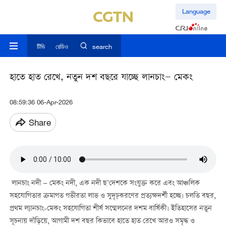
Language
টিভি
রেডিও
search
হাতে হাত রেখে, নতুন দশ বছরে যাচ্ছে লানচাং— মেকং
08:59:36 06-Apr-2026
Share
লানচাং নদী — মেকং নদী, এক নদী ছ’দেশকে সংযুক্ত করে এবং আঞ্চলিক
সহযোগিতার ক্রমাগত গভীরতা লাভ ও সুদৃঢ়করণের প্রত্যক্ষদর্শী হচ্ছে। চলতি বছর,
প্রথম ল্যানচাং-মেকং সহযোগিতা শীর্ষ সম্মেলনের দশম বার্ষিকী। ইতিহাসের নতুন
সূচনায় দাঁড়িয়ে, আগামী দশ বছর কিভাবে হাতে হাত রেখে আরও সমৃদ্ধ ও