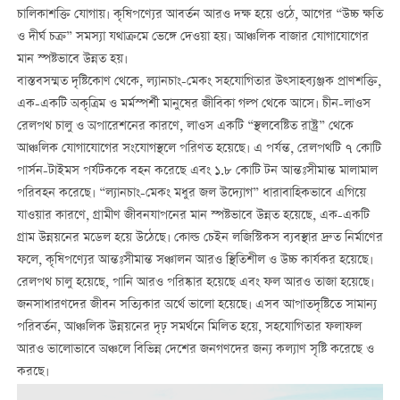
চালিকাশক্তি যোগায়। কৃষিপণ্যের আবর্তন আরও দক্ষ হয়ে ওঠে, আগের “উচ্চ ক্ষতি
ও দীর্ঘ চক্র” সমস্যা যথাক্রমে ভেঙ্গে দেওয়া হয়। আঞ্চলিক বাজার যোগাযোগের
মান স্পষ্টভাবে উন্নত হয়।
বাস্তবসম্মত দৃষ্টিকোণ থেকে, ল্যানচাং-মেকং সহযোগিতার উত্সাহব্যঞ্জক প্রাণশক্তি,
এক-একটি অকৃত্রিম ও মর্মস্পর্শী মানুষের জীবিকা গল্প থেকে আসে। চীন-লাওস
রেলপথ চালু ও অপারেশনের কারণে, লাওস একটি “স্থলবেষ্টিত রাষ্ট্র” থেকে
আঞ্চলিক যোগাযোগের সংযোগস্থলে পরিণত হয়েছে। এ পর্যন্ত, রেলপথটি ৭ কোটি
পার্সন-টাইমস পর্যটককে বহন করেছে এবং ১.৮ কোটি টন আন্তঃসীমান্ত মালামাল
পরিবহন করেছে। “ল্যানচাং-মেকং মধুর জল উদ্যোগ” ধারাবাহিকভাবে এগিয়ে
যাওয়ার কারণে, গ্রামীণ জীবনযাপনের মান স্পষ্টভাবে উন্নত হয়েছে, এক-একটি
গ্রাম উন্নয়নের মডেল হয়ে উঠেছে। কোল্ড চেইন লজিস্টিকস ব্যবস্থার দ্রুত নির্মাণের
ফলে, কৃষিপণ্যের আন্তঃসীমান্ত সঞ্চালন আরও স্থিতিশীল ও উচ্চ কার্যকর হয়েছে।
রেলপথ চালু হয়েছে, পানি আরও পরিষ্কার হয়েছে এবং ফল আরও তাজা হয়েছে।
জনসাধারণদের জীবন সত্যিকার অর্থে ভালো হয়েছে। এসব আপাতদৃষ্টিতে সামান্য
পরিবর্তন, আঞ্চলিক উন্নয়নের দৃঢ় সমর্থনে মিলিত হয়ে, সহযোগিতার ফলাফল
আরও ভালোভাবে অঞ্চলে বিভিন্ন দেশের জনগণদের জন্য কল্যাণ সৃষ্টি করেছে ও
করছে।