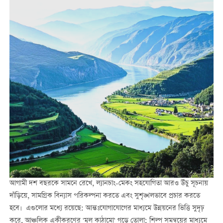
আগামী দশ বছরকে সামনে রেখে, ল্যানচাং-মেকং সহযোগিতা আরও উঁচু সূচনায়
দাঁড়িয়ে, সামগ্রিক বিন্যাস পরিকল্পনা করতে এবং সুশৃঙ্খলভাবে প্রচার করতে
হবে। এগুলোর মধ্যে রয়েছে: আন্তঃযোগাযোগের মাধ্যমে উন্নয়নের ভিত্তি সুদৃঢ়
করে, আঞ্চলিক একীকরণের 'মূল কাঠামো' গড়ে তোলা; শিল্প সমন্বয়ের মাধ্যমে