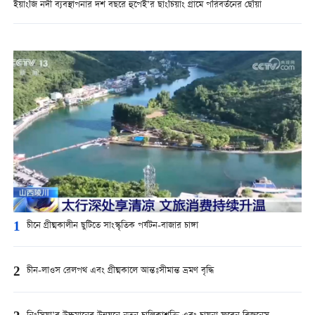
ইয়াংজি নদী ব্যবস্থাপনার দশ বছরে হুপেই’র ছাংচিয়াং গ্রামে পরিবর্তনের ছোঁয়া
1
চীনে গ্রীষ্মকালীন ছুটিতে সাংস্কৃতিক পর্যটন-বাজার চাঙ্গা
2
চীন-লাওস রেলপথ এবং গ্রীষ্মকালে আন্তঃসীমান্ত ভ্রমণ বৃদ্ধি