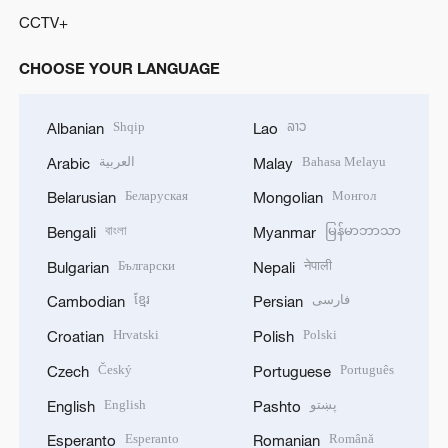
CCTV+
CHOOSE YOUR LANGUAGE
Shqip
ລາວ
Albanian
Lao
العربية
Bahasa Melayu
Arabic
Malay
Беларуская
Монгол
Belarusian
Mongolian
বাংলা
မြန်မာဘာသာ
Bengali
Myanmar
Български
नेपाली
Bulgarian
Nepali
ខ្មែរ
فارسی
Cambodian
Persian
Hrvatski
Polski
Croatian
Polish
Český
Português
Czech
Portuguese
English
پښتو
English
Pashto
Esperanto
Română
Esperanto
Romanian