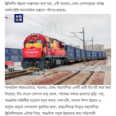
স্থিতিশীল উন্নয়ন বাস্তবায়ন করা যায়, এটি ল্যানচাং-মেকং দেশসমূহের অভিন্ন
স্বার্থসংশ্লিষ্ট সমসাময়িক প্রস্তাবে পরিণত হয়েছে।
সাম্প্রতিক বছরগুলোতে, ল্যানচাং-মেকং সহযোগিতা একটি ভারী রিপোর্ট-কার্ড জমা
দিয়েছে। চীন-লাওস রেলপথ চালু থেকে, পরিবহন দক্ষতা ক্রমাগত মুক্তি পায়,
আঞ্চলিক লজিস্টিক চ্যানেল মসৃণ করার পাশাপাশি, বরাবর শিল্প উন্নয়ন ও
মানুষে-মানুষে যোগাযোগ ত্বরান্বিত করে। আন্তঃসীমান্ত বিদ্যুত্ সহযোগিতা
স্থিতিশীলভাবে এগিয়ে গিয়ে, আঞ্চলিক সবুজ উন্নয়নের জন্য শক্তিশালী