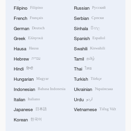
Filipino
Русский
Filipino
Russian
Français
Српски
French
Serbian
Deutsch
සිංහල
German
Sinhala
Ελληνικά
Español
Greek
Spanish
Hausa
Kiswahili
Hausa
Swahili
עברית
தமிழ்
Hebrew
Tamil
हिन्दी
ไทย
Hindi
Thai
Magyar
Türkçe
Hungarian
Turkish
Bahasa Indonesia
Українська
Indonesian
Ukrainian
Italiano
اردو
Italian
Urdu
日本語
Tiếng Việt
Japanese
Vietnamese
한국어
Korean