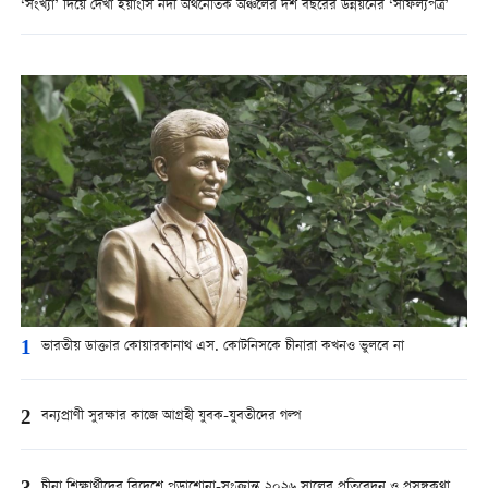
‘সংখ্যা’ দিয়ে দেখা ইয়াংসি নদী অর্থনৈতিক অঞ্চলের দশ বছরের উন্নয়নের ‘সাফল্যপত্র’
1
ভারতীয় ডাক্তার কোয়ারকানাথ এস. কোটনিসকে চীনারা কখনও ভুলবে না
2
বন্যপ্রাণী সুরক্ষার কাজে আগ্রহী যুবক-যুবতীদের গল্প
চীনা শিক্ষার্থীদের বিদেশে পড়াশোনা-সংক্রান্ত ২০২৬ সালের প্রতিবেদন ও প্রসঙ্গকথা