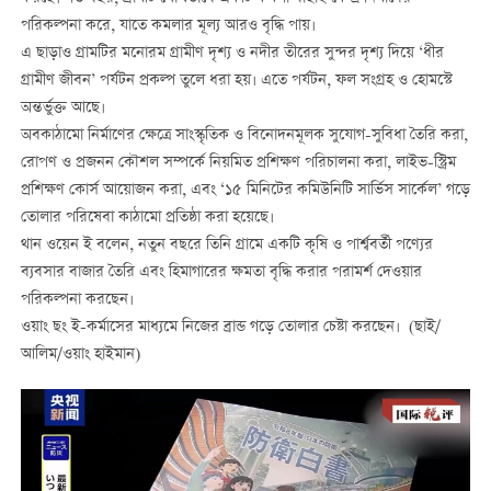
পরিকল্পনা করে, যাতে কমলার মূল্য আরও বৃদ্ধি পায়।
এ ছাড়াও গ্রামটির মনোরম গ্রামীণ দৃশ্য ও নদীর তীরের সুন্দর দৃশ্য দিয়ে ‘ধীর
গ্রামীণ জীবন’ পর্যটন প্রকল্প তুলে ধরা হয়। এতে পর্যটন, ফল সংগ্রহ ও হোমস্টে
অন্তর্ভুক্ত আছে।
অবকাঠামো নির্মাণের ক্ষেত্রে সাংস্কৃতিক ও বিনোদনমূলক সুযোগ-সুবিধা তৈরি করা,
রোপণ ও প্রজনন কৌশল সম্পর্কে নিয়মিত প্রশিক্ষণ পরিচালনা করা, লাইভ-স্ট্রিম
প্রশিক্ষণ কোর্স আয়োজন করা, এবং ‘১৫ মিনিটের কমিউনিটি সার্ভিস সার্কেল’ গড়ে
তোলার পরিষেবা কাঠামো প্রতিষ্ঠা করা হয়েছে।
থান ওয়েন ই বলেন, নতুন বছরে তিনি গ্রামে একটি কৃষি ও পার্শ্ববর্তী পণ্যের
ব্যবসার বাজার তৈরি এবং হিমাগারের ক্ষমতা বৃদ্ধি করার পরামর্শ দেওয়ার
পরিকল্পনা করছেন।
ওয়াং ছং ই-কর্মাসের মাধ্যমে নিজের ব্রান্ড গড়ে তোলার চেষ্টা করছেন। (ছাই/
আলিম/ওয়াং হাইমান)