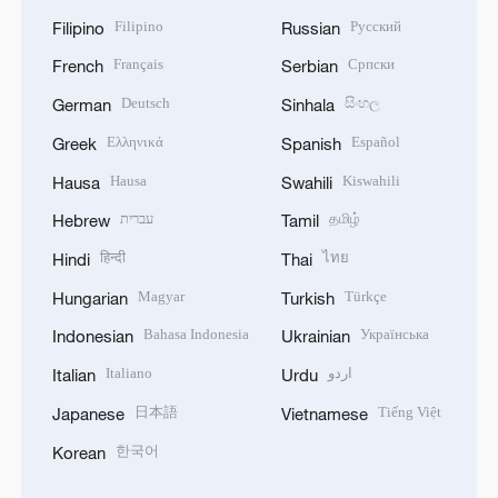
Filipino
Русский
Filipino
Russian
Français
Српски
French
Serbian
Deutsch
සිංහල
German
Sinhala
Ελληνικά
Español
Greek
Spanish
Hausa
Kiswahili
Hausa
Swahili
עברית
தமிழ்
Hebrew
Tamil
हिन्दी
ไทย
Hindi
Thai
Magyar
Türkçe
Hungarian
Turkish
Bahasa Indonesia
Українська
Indonesian
Ukrainian
Italiano
اردو
Italian
Urdu
日本語
Tiếng Việt
Japanese
Vietnamese
한국어
Korean