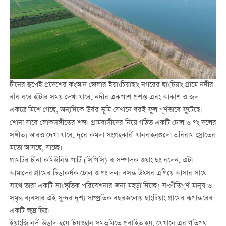
চীনের হুপেই প্রদেশের কংআন জেলার ইয়াংচিয়াছাং নগরের ছাংচিয়াং গ্রামে নদীর
বাঁধ ধরে হাঁটার সময় দেখা যাবে, নদীর একপাশ প্রশস্ত এবং আকাশ ও জল
একত্রে মিশে গেছে, অন্যদিকে উর্বর ভূমি যেখানে বরই ফুল পূর্ণভাবে ফুটেছে।
শোনা যাবে লোকসঙ্গীতের শব্দ। গ্রামবাসীদের নিয়ে গঠিত একটি ঢোল ও গং দলের
সঙ্গীত। আরও দেখা যাবে, দূরে কমলা সংগ্রহকারী যানবাহনগুলো অবিরাম স্রোতের
মতো আসছে, যাচ্ছে।
গ্রামটির চীনা কমিউনিস্ট পার্টি (সিপিসি)-র সম্পাদক ওয়াং ছং বলেন, এটা
আমাদের গ্রামের চিত্তাকর্ষক ঢোল ও গং দল। বসন্ত উত্সব এগিয়ে আসার সাথে
সাথে তারা একটি সাংস্কৃতিক পরিবেশনার জন্য মহড়া দিচ্ছে! সম্প্রীতিপূর্ণ মানুষ ও
সমৃদ্ধ ব্যবসার এই সুন্দর দৃশ্য সাম্প্রতিক বছরগুলোয় ছাংচিয়াং গ্রামের রূপান্তরের
একটি ক্ষুদ্র চিত্র।
ইয়াংজি নদী উত্তাল হয়ে চিয়াংহান সমভূমিতে প্রবাহিত হয়, যেখানে এর গতিপথ