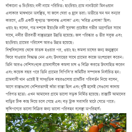
বাঁকানো ও চিংচিয়াং নদী নামে পরিচিত। ছাংচিয়াং গ্রাম নানউচৌ মিনওয়ান
এলাকার মাঝখানে অবস্থিত, যা জলে ঘেরা ও হ্রদে ভরা। অতীতে ঘন ঘন বন্যার
কারণে, এটি একটি কুখ্যাত ‘জলাবদ্ধ এলাকা’ এবং ‘দরিদ্র এলাকা’ ছিল।
ওয়াং ছং বলেন, গত দশকে ইয়াংজি নদী সুরক্ষা প্রচেষ্টার গভীর অগ্রগতির সাথে
সাথে, নদীর তীরবর্তী বাস্তুতন্ত্রের উন্নতি হয়েছে। জল পরিষ্কার ও তীর সবুজ এবং
ছাংচিয়াং গ্রামের পরিবেশ আরও উন্নত হয়েছে।
বিশ্ববিদ্যালয় থেকে স্নাতক হওয়ার পর, ওয়াং ছং কমলা চাষের জন্য জন্মস্থানে
ফিরে যাওয়ার সিদ্ধান্ত নেন এবং উত্সাহের সাথে গ্রামের কাজে অংশগ্রহণ করেন।
তিনি আরও বেশিসংখ্যক গ্রামবাসীকে কমলা চাষ ও বিক্রি করতে উত্সাহিত করেন
এবং কয়েক বছর পরে তিনি গ্রামের সিপিসি’র কমিটির সম্পাদক নির্বাচিত হন।
গ্রামবাসী থান ওয়েই ই সাম্প্রতিক বছরগুলোয় গ্রামটির পরিবর্তন নিয়ে বলেন,
আগে রাস্তাগুলো বেশিরভাগই কাঁচা রাস্তা ছিল এবং বৃষ্টি হলেই সেগুলো কাদায়
পরিণত হতো। এখন আমাদের গ্রামে ভালো সড়ক নির্মিত হয়েছে। রাস্তাটি আমাদের
বাড়ির ঠিক কাছ দিয়ে চলে গেছে এবং বড় ট্রাক সরাসরি মাঠে যেতে পারে।
কৃষিপণ্যের ভালো বিক্রির জন্য ভালো পরিবহন ব্যবস্থা অপরিহার্য।