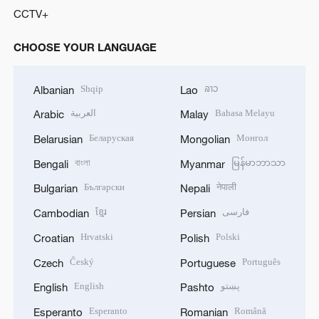
CCTV+
CHOOSE YOUR LANGUAGE
Shqip
ລາວ
Albanian
Lao
العربية
Bahasa Melayu
Arabic
Malay
Беларуская
Монгол
Belarusian
Mongolian
বাংলা
မြန်မာဘာသာ
Bengali
Myanmar
Български
नेपाली
Bulgarian
Nepali
ខ្មែរ
فارسی
Cambodian
Persian
Hrvatski
Polski
Croatian
Polish
Český
Português
Czech
Portuguese
English
پښتو
English
Pashto
Esperanto
Română
Esperanto
Romanian