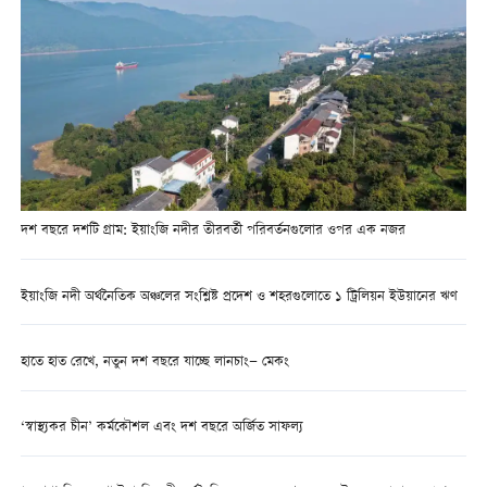
দশ বছরে দশটি গ্রাম: ইয়াংজি নদীর তীরবর্তী পরিবর্তনগুলোর ওপর এক নজর
ইয়াংজি নদী অর্থনৈতিক অঞ্চলের সংশ্লিষ্ট প্রদেশ ও শহরগুলোতে ১ ট্রিলিয়ন ইউয়ানের ঋণ
হাতে হাত রেখে, নতুন দশ বছরে যাচ্ছে লানচাং— মেকং
‘স্বাস্থ্যকর চীন’ কর্মকৌশল এবং দশ বছরে অর্জিত সাফল্য