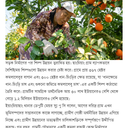
সড়ক নির্মাণের পর শিল্প উন্নয়ন ত্বরান্বিত হয়। ছাংচিয়াং গ্রাম ব্যাপকভাবে
বৈশিষ্ট্যময় শিল্পগুলো উন্নয়ন করার চেষ্টা করে। গ্রামে প্রায় ৩৬৭ হেক্টর
কমলালেবুর বাগান এবং ৩০০ হেক্টর ধান-চিংড়ির ক্ষেত রয়েছে, যা ‘ধানক্ষেতে
ধান-চিংড়ি চাষ এবং শুকনো জমিতে কমলালেবু চাষ’-এর একটি শিল্প কাঠামো
তৈরি করে। গ্রামটির সামগ্রিক অর্থনৈতিক আয় ৩০ লাখ ইউয়ানেরও বেশি থেকে
বেড়ে ১.২ মিলিয়ন ইউয়ানেরও বেশি হয়েছে।
ইয়াংচিয়াছাং থানার ডেপুটি মেয়র স্যু পু সি বলেন, আগের দরিদ্র গ্রাম এখন
ভূমিসম্পদের সম্ভাবনাকে কাজে লাগাচ্ছে, গ্রামীণ গোষ্ঠী অর্থনীতির উন্নয়ন এগিয়ে
নিচ্ছে এবং গ্রামীণ উন্নয়নের অভ্যন্তরীণ চালিকাশক্তিকে সম্পূর্ণরূপে উদ্দীপিত
করছে। গত বছর, গ্রামটি যৌথভাবে একটি কমলা বাছাই কেন্দ্র নির্মাণের