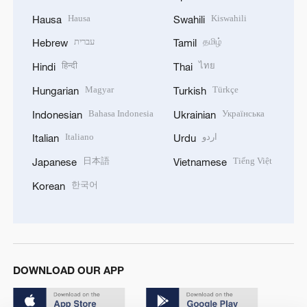
Hausa
Kiswahili
Hausa
Swahili
עברית
தமிழ்
Hebrew
Tamil
हिन्दी
ไทย
Hindi
Thai
Magyar
Türkçe
Hungarian
Turkish
Bahasa Indonesia
Українська
Indonesian
Ukrainian
Italiano
اردو
Italian
Urdu
日本語
Tiếng Việt
Japanese
Vietnamese
한국어
Korean
DOWNLOAD OUR APP