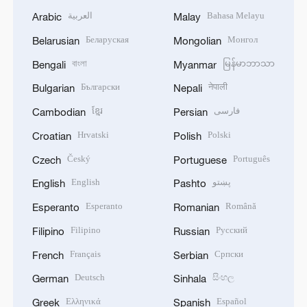
العربية
Bahasa Melayu
Arabic
Malay
Беларуская
Монгол
Belarusian
Mongolian
বাংলা
မြန်မာဘာသာ
Bengali
Myanmar
Български
नेपाली
Bulgarian
Nepali
ខ្មែរ
فارسی
Cambodian
Persian
Hrvatski
Polski
Croatian
Polish
Český
Português
Czech
Portuguese
English
پښتو
English
Pashto
Esperanto
Română
Esperanto
Romanian
Filipino
Русский
Filipino
Russian
Français
Српски
French
Serbian
Deutsch
සිංහල
German
Sinhala
Ελληνικά
Español
Greek
Spanish