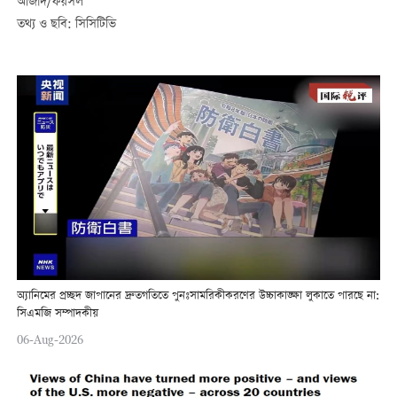
আজাদ/ফয়সল
তথ্য ও ছবি: সিসিটিভি
অ্যানিমের প্রচ্ছদ জাপানের দ্রুতগতিতে পুনঃসামরিকীকরণের উচ্চাকাঙ্ক্ষা লুকাতে পারছে না:
সিএমজি সম্পাদকীয়
06-Aug-2026