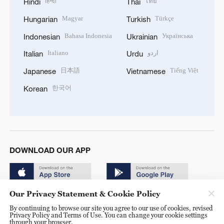
हिन्दी
ไทย
Hindi
Thai
Magyar
Türkçe
Hungarian
Turkish
Bahasa Indonesia
Українська
Indonesian
Ukrainian
Italiano
اردو
Italian
Urdu
日本語
Tiếng Việt
Japanese
Vietnamese
한국어
Korean
DOWNLOAD OUR APP
Our Privacy Statement & Cookie Policy
By continuing to browse our site you agree to our use of cookies, revised
Privacy Policy and Terms of Use. You can change your cookie settings
through your browser.
© China Radio International.CRI. All Rights Reserved. 16A