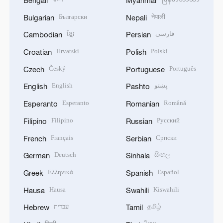
Български
नेपाली
Bulgarian
Nepali
ខ្មែរ
فارسی
Cambodian
Persian
Hrvatski
Polski
Croatian
Polish
Český
Português
Czech
Portuguese
English
پښتو
English
Pashto
Esperanto
Română
Esperanto
Romanian
Filipino
Русский
Filipino
Russian
Français
Српски
French
Serbian
Deutsch
සිංහල
German
Sinhala
Ελληνικά
Español
Greek
Spanish
Hausa
Kiswahili
Hausa
Swahili
עברית
தமிழ்
Hebrew
Tamil