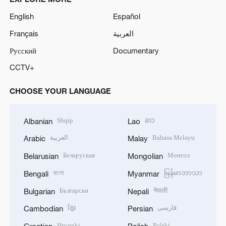
English
Español
Français
العربية
Русский
Documentary
CCTV+
CHOOSE YOUR LANGUAGE
Shqip
ລາວ
Albanian
Lao
العربية
Bahasa Melayu
Arabic
Malay
Беларуская
Монгол
Belarusian
Mongolian
বাংলা
မြန်မာဘာသာ
Bengali
Myanmar
Български
नेपाली
Bulgarian
Nepali
ខ្មែរ
فارسی
Cambodian
Persian
Hrvatski
Polski
Croatian
Polish