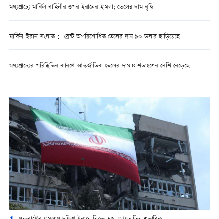
মধ্যপ্রাচ্যে মার্কিন বাহিনীর ওপর ইরানের হামলা; তেলের দাম বৃদ্ধি
মার্কিন-ইরান সংঘাত： ব্রেন্ট অপরিশোধিত তেলের দাম ৯০ ডলার ছাড়িয়েছে
মধ্যপ্রাচ্যের পরিস্থিতির কারণে আন্তর্জাতিক তেলের দাম ৪ শতাংশের বেশি বেড়েছে