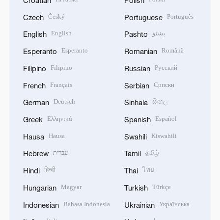
Český
Português
Czech
Portuguese
English
پښتو
English
Pashto
Esperanto
Română
Esperanto
Romanian
Filipino
Русский
Filipino
Russian
Français
Српски
French
Serbian
Deutsch
සිංහල
German
Sinhala
Ελληνικά
Español
Greek
Spanish
Hausa
Kiswahili
Hausa
Swahili
עברית
தமிழ்
Hebrew
Tamil
हिन्दी
ไทย
Hindi
Thai
Magyar
Türkçe
Hungarian
Turkish
Bahasa Indonesia
Українська
Indonesian
Ukrainian