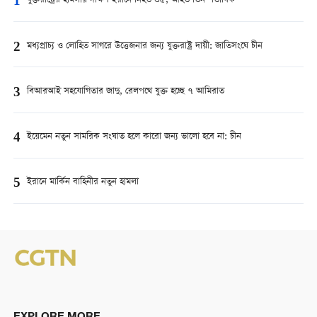
1
যুক্তরাষ্ট্রের হামলায় দক্ষিণ ইরানে নিহত ৩৫, আহত তিন শতাধিক
2
মধ্যপ্রাচ্য ও লোহিত সাগরে উত্তেজনার জন্য যুক্তরাষ্ট্র দায়ী: জাতিসংঘে চীন
3
বিআরআই সহযোগিতার জাদু, রেলপথে যুক্ত হচ্ছে ৭ আমিরাত
4
ইয়েমেন নতুন সামরিক সংঘাত হলে কারো জন্য ভালো হবে না: চীন
5
ইরানে মার্কিন বাহিনীর নতুন হামলা
EXPLORE MORE