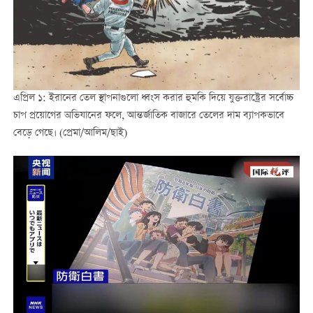
এপ্রিল ১: ইরানের তেল স্থাপনাগুলো ধ্বংস করার হুমকি দিয়ে যুক্তরাষ্ট্রের সর্বোচ্চ
চাপ প্রয়োগের অভিযানের ফলে, আন্তর্জাতিক বাজারে তেলের দাম ব্যাপকভাবে
বেড়ে গেছে। (প্রেমা/আলিম/ছাই)