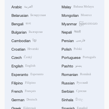
العربية
Bahasa Melayu
Arabic
Malay
Беларуская
Монгол
Belarusian
Mongolian
বাংলা
မြန်မာဘာသာ
Bengali
Myanmar
Български
नेपाली
Bulgarian
Nepali
ខ្មែរ
فارسی
Cambodian
Persian
Hrvatski
Polski
Croatian
Polish
Český
Português
Czech
Portuguese
English
پښتو
English
Pashto
Esperanto
Română
Esperanto
Romanian
Filipino
Русский
Filipino
Russian
Français
Српски
French
Serbian
Deutsch
සිංහල
German
Sinhala
Ελληνικά
Español
Greek
Spanish