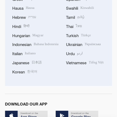
Hausa
Kiswahili
Hausa
Swahili
עברית
தமிழ்
Hebrew
Tamil
हिन्दी
ไทย
Hindi
Thai
Magyar
Türkçe
Hungarian
Turkish
Bahasa Indonesia
Українська
Indonesian
Ukrainian
Italiano
اردو
Italian
Urdu
日本語
Tiếng Việt
Japanese
Vietnamese
한국어
Korean
DOWNLOAD OUR APP