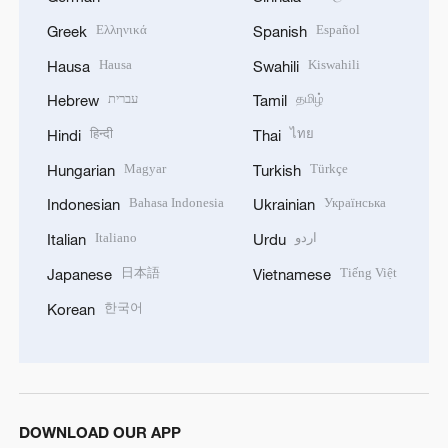
Ελληνικά
Español
Greek
Spanish
Hausa
Kiswahili
Hausa
Swahili
עברית
தமிழ்
Hebrew
Tamil
हिन्दी
ไทย
Hindi
Thai
Magyar
Türkçe
Hungarian
Turkish
Bahasa Indonesia
Українська
Indonesian
Ukrainian
Italiano
اردو
Italian
Urdu
日本語
Tiếng Việt
Japanese
Vietnamese
한국어
Korean
DOWNLOAD OUR APP