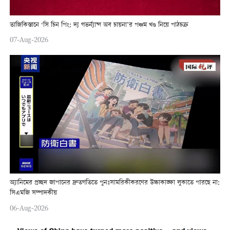
তাজিকিস্তানে ‘সি চিন পিং: দ্য গভর্ন্যান্স অব চায়না’র পঞ্চম খণ্ড নিয়ে পাঠচক্র
07-Aug-2026
অ্যানিমের প্রচ্ছদ জাপানের দ্রুতগতিতে পুনঃসামরিকীকরণের উচ্চাকাঙ্ক্ষা লুকাতে পারছে না:
সিএমজি সম্পাদকীয়
06-Aug-2026