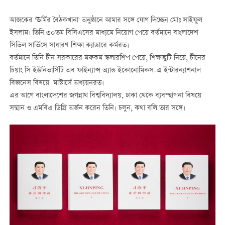
আজকের 'ঊর্মির বৈঠকখানা' অনুষ্ঠানে আমার সঙ্গে যোগ দিচ্ছেন মোঃ সাইফুল
ইসলাম। তিনি ৩০তম বিসিএসের মাধ্যমে নিয়োগ পেয়ে বর্তমানে বাংলাদেশ
সিভিল সার্ভিসে সাধারণ শিক্ষা ক্যাডারে কর্মরত।
বর্তমানে তিনি চীন সরকারের মফকম স্কলারশিপ পেয়ে, শিক্ষাছুটি নিয়ে, চীনের
চিয়াং সি ইউনিভার্সিটি অব ফাইন্যান্স অ্যান্ড ইকোনোমিকস-এ ইন্টারন্যাশনাল
বিজনেস বিষয়ে মাস্টার্সে অধ্যয়নরত।
এর আগে বাংলাদেশের জগন্নাথ বিশ্ববিদ্যালয়, ঢাকা থেকে ব্যবস্হাপনা বিষয়ে
সম্মান ও এমবিএ ডিগ্রি অর্জন করেন তিনি। চলুন, কথা বলি তার সঙ্গে।