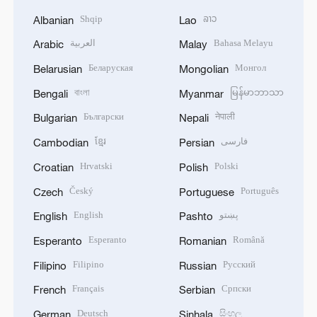
Shqip
ລາວ
Albanian
Lao
العربية
Bahasa Melayu
Arabic
Malay
Беларуская
Монгол
Belarusian
Mongolian
বাংলা
မြန်မာဘာသာ
Bengali
Myanmar
Български
नेपाली
Bulgarian
Nepali
ខ្មែរ
فارسی
Cambodian
Persian
Hrvatski
Polski
Croatian
Polish
Český
Português
Czech
Portuguese
English
پښتو
English
Pashto
Esperanto
Română
Esperanto
Romanian
Filipino
Русский
Filipino
Russian
Français
Српски
French
Serbian
Deutsch
සිංහල
German
Sinhala