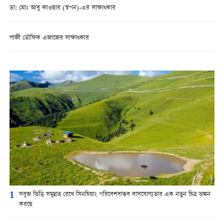
ডা: মোঃ আবু কাওছার (স্বপন)-এর সাক্ষাত্কার
গাজী তৌফিক এজাজের সাক্ষাত্কার
1
সবুজ ভিত্তি সমুন্নত রেখে সিনচিয়াং পরিবেশবান্ধব বাসযোগ্যতার এক নতুন চিত্র অঙ্কন
করছে