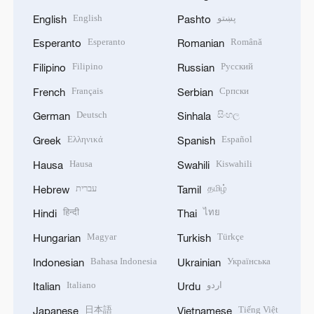
English
پښتو
English
Pashto
Esperanto
Română
Esperanto
Romanian
Filipino
Русский
Filipino
Russian
Français
Српски
French
Serbian
Deutsch
සිංහල
German
Sinhala
Ελληνικά
Español
Greek
Spanish
Hausa
Kiswahili
Hausa
Swahili
עברית
தமிழ்
Hebrew
Tamil
हिन्दी
ไทย
Hindi
Thai
Magyar
Türkçe
Hungarian
Turkish
Bahasa Indonesia
Українська
Indonesian
Ukrainian
Italiano
اردو
Italian
Urdu
日本語
Tiếng Việt
Japanese
Vietnamese