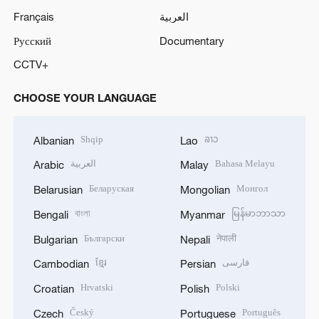
Français
العربية
Русский
Documentary
CCTV+
CHOOSE YOUR LANGUAGE
Shqip
ລາວ
Albanian
Lao
العربية
Bahasa Melayu
Arabic
Malay
Беларуская
Монгол
Belarusian
Mongolian
বাংলা
မြန်မာဘာသာ
Bengali
Myanmar
Български
नेपाली
Bulgarian
Nepali
ខ្មែរ
فارسی
Cambodian
Persian
Hrvatski
Polski
Croatian
Polish
Český
Português
Czech
Portuguese