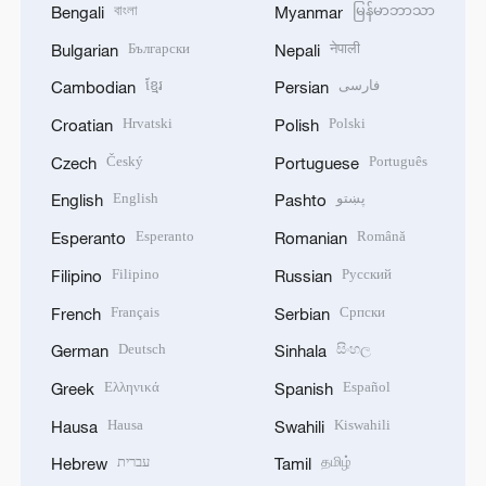
বাংলা
မြန်မာဘာသာ
Bengali
Myanmar
Български
नेपाली
Bulgarian
Nepali
ខ្មែរ
فارسی
Cambodian
Persian
Hrvatski
Polski
Croatian
Polish
Český
Português
Czech
Portuguese
English
پښتو
English
Pashto
Esperanto
Română
Esperanto
Romanian
Filipino
Русский
Filipino
Russian
Français
Српски
French
Serbian
Deutsch
සිංහල
German
Sinhala
Ελληνικά
Español
Greek
Spanish
Hausa
Kiswahili
Hausa
Swahili
עברית
தமிழ்
Hebrew
Tamil