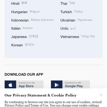
हिन्दी
ไทย
Hindi
Thai
Magyar
Türkçe
Hungarian
Turkish
Bahasa Indonesia
Українська
Indonesian
Ukrainian
Italiano
اردو
Italian
Urdu
日本語
Tiếng Việt
Japanese
Vietnamese
한국어
Korean
DOWNLOAD OUR APP
Our Privacy Statement & Cookie Policy
By continuing to browse our site you agree to our use of cookies, revised
Privacy Policy and Terms of Use. You can change your cookie settings