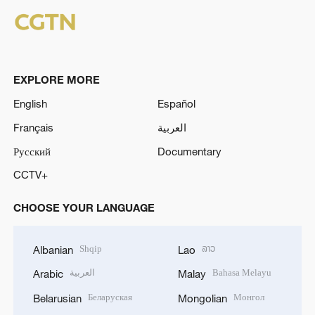
EXPLORE MORE
English
Español
Français
العربية
Русский
Documentary
CCTV+
CHOOSE YOUR LANGUAGE
Shqip
ລາວ
Albanian
Lao
العربية
Bahasa Melayu
Arabic
Malay
Беларуская
Монгол
Belarusian
Mongolian