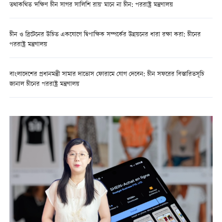
তথাকথিত 'দক্ষিণ চীন সাগর সালিশি রায়' মানে না চীন: পররাষ্ট্র মন্ত্রণালয়
চীন ও ব্রিটেনের উচিত একযোগে দ্বিপাক্ষিক সম্পর্কের উন্নয়নের ধারা রক্ষা করা: চীনের
পররাষ্ট্র মন্ত্রণালয়
বাংলাদেশের প্রধানমন্ত্রী সামার দাভোস ফোরামে যোগ দেবেন: চীন সফরের বিস্তারিতসূচি
জানাল চীনের পররাষ্ট্র মন্ত্রণালয়