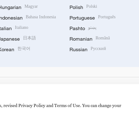
Hungarian
Magyar
Polish
Polski
Indonesian
Bahasa Indonesia
Portuguese
Português
Italian
Italiano
Pashto
پښتو
Japanese
日本語
Romanian
Română
Korean
한국어
Russian
Русский
es, revised Privacy Policy and Terms of Use. You can change your
hijingshan Road, Beijing, China. 100040