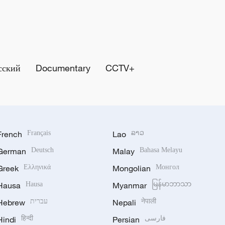
сский
Documentary
CCTV+
French
Français
Lao
ລາວ
German
Deutsch
Malay
Bahasa Melayu
Greek
Ελληνικά
Mongolian
Монгол
Hausa
Hausa
Myanmar
မြန်မာဘာသာ
Hebrew
עברית
Nepali
नेपाली
Hindi
हिन्दी
Persian
فارسی