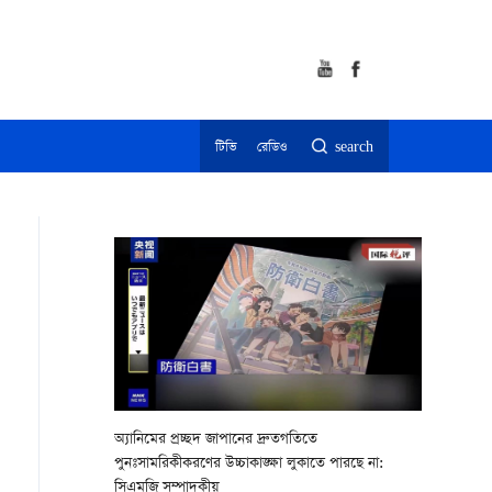
টিভি
রেডিও
search
অ্যানিমের প্রচ্ছদ জাপানের দ্রুতগতিতে
পুনঃসামরিকীকরণের উচ্চাকাঙ্ক্ষা লুকাতে পারছে না:
সিএমজি সম্পাদকীয়