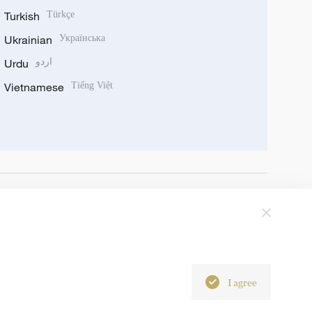
Turkish
Türkçe
Ukrainian
Українська
Urdu
اردو
Vietnamese
Tiếng Việt
I agree