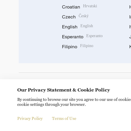
Croatian
Hrvatski
Czech
Český
English
English
Esperanto
Esperanto
Filipino
Filipino
DOWNLOAD OUR APP
Our Privacy Statement & Cookie Policy
By continuing to browse our site you agree to our use of cooki
cookie settings through your browser.
Privacy Policy
Terms of Use
© China Radio International.CRI. All Rights Reserved. 16A S