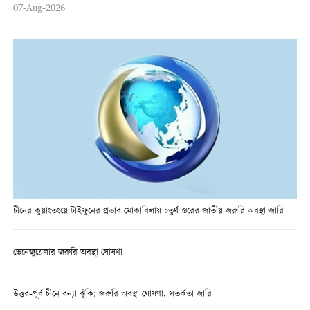
07-Aug-2026
চীনের কুয়াংতংয়ে টাইফুনের প্রভাব মোকাবিলায় চতুর্থ স্তরের জাতীয় জরুরি অবস্থা জারি
ভেনেজুয়েলার জরুরি অবস্থা ঘোষণা
উত্তর-পূর্ব চীনে বন্যা ঝুঁকি: জরুরি অবস্থা ঘোষণা, সতর্কতা জারি