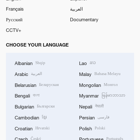
Français
العربية
Русский
Documentary
CCTV+
CHOOSE YOUR LANGUAGE
Shqip
ລາວ
Albanian
Lao
العربية
Bahasa Melayu
Arabic
Malay
Беларуская
Монгол
Belarusian
Mongolian
বাংলা
မြန်မာဘာသာ
Bengali
Myanmar
Български
नेपाली
Bulgarian
Nepali
ខ្មែរ
فارسی
Cambodian
Persian
Hrvatski
Polski
Croatian
Polish
Český
Português
Czech
Portuguese