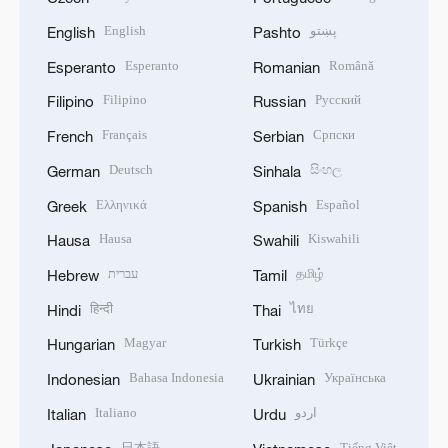
English
پښتو
English
Pashto
Esperanto
Română
Esperanto
Romanian
Filipino
Русский
Filipino
Russian
Français
Српски
French
Serbian
Deutsch
සිංහල
German
Sinhala
Ελληνικά
Español
Greek
Spanish
Hausa
Kiswahili
Hausa
Swahili
עברית
தமிழ்
Hebrew
Tamil
हिन्दी
ไทย
Hindi
Thai
Magyar
Türkçe
Hungarian
Turkish
Bahasa Indonesia
Українська
Indonesian
Ukrainian
Italiano
اردو
Italian
Urdu
日本語
Tiếng Việt