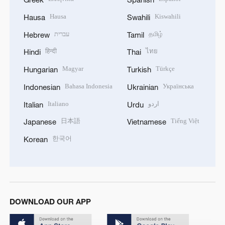
Hausa
Kiswahili
Hausa
Swahili
עברית
தமிழ்
Hebrew
Tamil
हिन्दी
ไทย
Hindi
Thai
Magyar
Türkçe
Hungarian
Turkish
Bahasa Indonesia
Українська
Indonesian
Ukrainian
Italiano
اردو
Italian
Urdu
日本語
Tiếng Việt
Japanese
Vietnamese
한국어
Korean
DOWNLOAD OUR APP