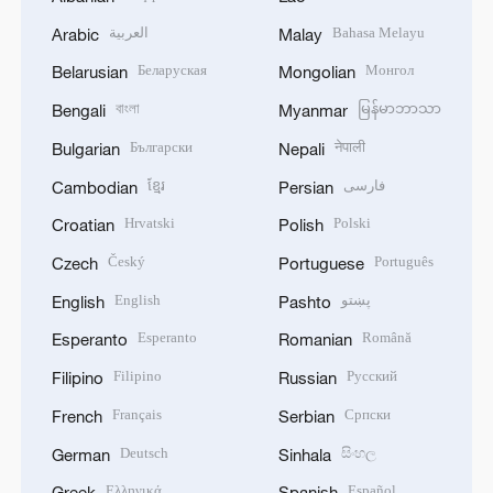
العربية
Bahasa Melayu
Arabic
Malay
Беларуская
Монгол
Belarusian
Mongolian
বাংলা
မြန်မာဘာသာ
Bengali
Myanmar
Български
नेपाली
Bulgarian
Nepali
ខ្មែរ
فارسی
Cambodian
Persian
Hrvatski
Polski
Croatian
Polish
Český
Português
Czech
Portuguese
English
پښتو
English
Pashto
Esperanto
Română
Esperanto
Romanian
Filipino
Русский
Filipino
Russian
Français
Српски
French
Serbian
Deutsch
සිංහල
German
Sinhala
Ελληνικά
Español
Greek
Spanish