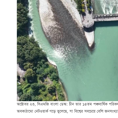
অক্টোবর ২৩, সিএমজি বাংলা ডেস্ক: চীন তার ১৪তম পঞ্চবার্ষিক পরিক
অবকাঠামো নেটওয়ার্ক গড়ে তুলেছে, যা বিশ্বের সবচেয়ে বেশি জনসংখ্যা