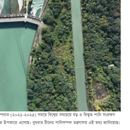
ল্পনার (২০২১-২০২৫) সময়ে বিশ্বের সবচেয়ে বড় ও বিস্তৃত পানি সংরক্ষণ
র উপকারে এসেছে। বুধবার চীনের পানিসম্পদ মন্ত্রণালয় এই তথ্য জানিয়েছে।