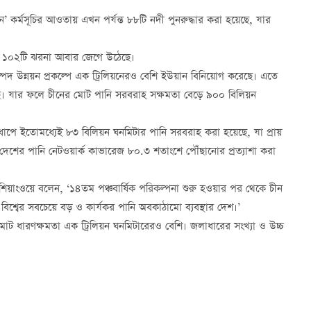
ীবন’ কর্মসূচির আওতায় এখন পর্যন্ত ৮৮টি নদী পুনরুদ্ধার করা হয়েছে, যার
বং ১০২টি ঝরনা আবার জেগে উঠেছে।
পদ উন্নয়ন প্রকল্পে এক ট্রিলিয়নেরও বেশি ইউয়ান বিনিয়োগ করেছে। এতে
েছে। যার ফলে চীনের মোট পানি সরবরাহ সক্ষমতা বেড়ে ৯০০ বিলিয়ন
্রথম ধাপে ইতোমধ্যেই ৮৩ বিলিয়ন ঘনমিটার পানি সরবরাহ করা হয়েছে, যা প্রায়
শের পানি নেটওয়ার্ক কাভারেজ ৮০.৩ শতাংশে পৌঁছানোর প্রত্যাশা করা
ং শিয়াংওয়ে বলেন, ‘১৪তম পঞ্চবার্ষিক পরিকল্পনা শুরু হওয়ার পর থেকে চীন
বিশ্বের সবচেয়ে বড় ও কার্যকর পানি অবকাঠামো ব্যবস্থার দেশ।’
মোট ধারণক্ষমতা এক ট্রিলিয়ন ঘনমিটারেরও বেশি। জলাধারের সংখ্যা ও উচ্চ