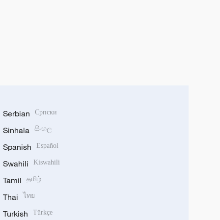
Serbian
Српски
Sinhala
සිංහල
Spanish
Español
Swahili
Kiswahili
Tamil
தமிழ்
Thai
ไทย
Turkish
Türkçe