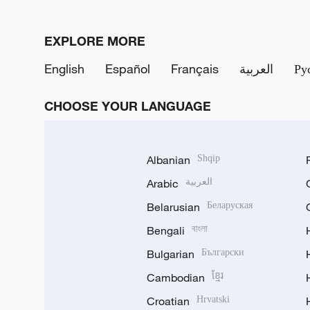
EXPLORE MORE
English
Español
Français
العربية
Ру
CHOOSE YOUR LANGUAGE
Albanian
Shqip
Arabic
العربية
Belarusian
Беларуская
Bengali
বাংলা
Bulgarian
Български
Cambodian
ខ្មែរ
Croatian
Hrvatski