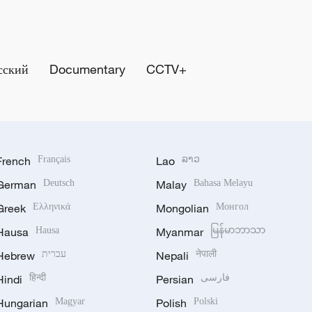
сский
Documentary
CCTV+
French
Français
Lao
ລາວ
German
Deutsch
Malay
Bahasa Melayu
Greek
Ελληνικά
Mongolian
Монгол
Hausa
Hausa
Myanmar
မြန်မာဘာသာ
Hebrew
עברית
Nepali
नेपाली
Hindi
हिन्दी
Persian
فارسی
Hungarian
Magyar
Polish
Polski