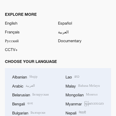
EXPLORE MORE
English
Español
Français
العربية
Русский
Documentary
CCTV+
CHOOSE YOUR LANGUAGE
Shqip
ລາວ
Albanian
Lao
العربية
Bahasa Melayu
Arabic
Malay
Беларуская
Монгол
Belarusian
Mongolian
বাংলা
မြန်မာဘာသာ
Bengali
Myanmar
Български
नेपाली
Bulgarian
Nepali