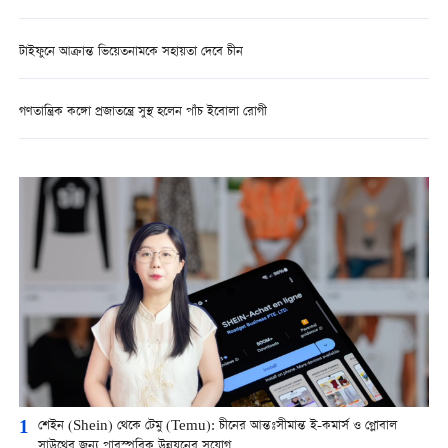
টাইফুনে আক্রান্ত ভিয়েতনামকে সহায়তা দেবে চীন
গণতান্ত্রিক কঙ্গো প্রজাতন্ত্রে সুস্থ হলেন পাঁচ ইবোলা রোগী
1
শেইন (Shein) থেকে টেমু (Temu): চীনের আন্তঃসীমান্ত ই-কমার্স ও গ্লোবাল
সাউথের জন্য পারস্পরিক উন্নয়নের সুযোগ