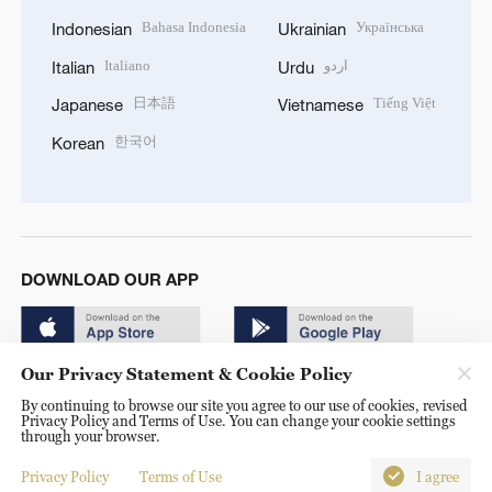
Bahasa Indonesia
Українська
Indonesian
Ukrainian
Italiano
اردو
Italian
Urdu
日本語
Tiếng Việt
Japanese
Vietnamese
한국어
Korean
DOWNLOAD OUR APP
Our Privacy Statement & Cookie Policy
By continuing to browse our site you agree to our use of cookies, revised
Privacy Policy and Terms of Use. You can change your cookie settings
through your browser.
© China Radio International.CRI. All Rights Reserved. 16A
Shijingshan Road, Beijing, China. 100040
Privacy Policy
Terms of Use
I agree