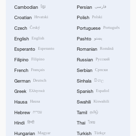
ខ្មែរ
فارسی
Cambodian
Persian
Hrvatski
Polski
Croatian
Polish
Český
Português
Czech
Portuguese
English
پښتو
English
Pashto
Esperanto
Română
Esperanto
Romanian
Filipino
Русский
Filipino
Russian
Français
Српски
French
Serbian
Deutsch
සිංහල
German
Sinhala
Ελληνικά
Español
Greek
Spanish
Hausa
Kiswahili
Hausa
Swahili
עברית
தமிழ்
Hebrew
Tamil
हिन्दी
ไทย
Hindi
Thai
Magyar
Türkçe
Hungarian
Turkish