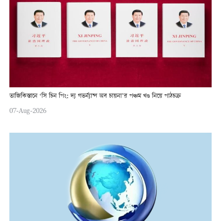
তাজিকিস্তানে ‘সি চিন পিং: দ্য গভর্ন্যান্স অব চায়না’র পঞ্চম খণ্ড নিয়ে পাঠচক্র
07-Aug-2026