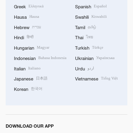
Ελληνικά
Español
Greek
Spanish
Hausa
Kiswahili
Hausa
Swahili
עברית
தமிழ்
Hebrew
Tamil
हिन्दी
ไทย
Hindi
Thai
Magyar
Türkçe
Hungarian
Turkish
Bahasa Indonesia
Українська
Indonesian
Ukrainian
Italiano
اردو
Italian
Urdu
日本語
Tiếng Việt
Japanese
Vietnamese
한국어
Korean
DOWNLOAD OUR APP