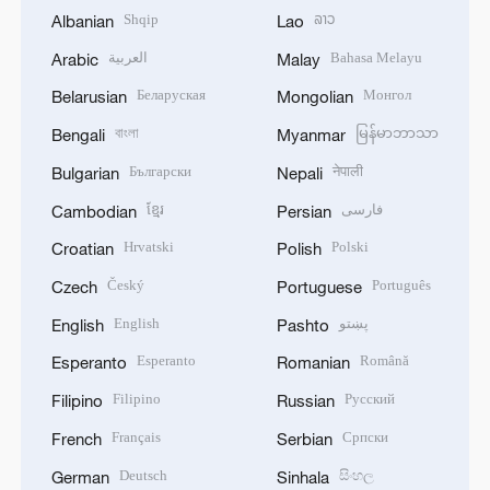
Shqip
ລາວ
Albanian
Lao
العربية
Bahasa Melayu
Arabic
Malay
Беларуская
Монгол
Belarusian
Mongolian
বাংলা
မြန်မာဘာသာ
Bengali
Myanmar
Български
नेपाली
Bulgarian
Nepali
ខ្មែរ
فارسی
Cambodian
Persian
Hrvatski
Polski
Croatian
Polish
Český
Português
Czech
Portuguese
English
پښتو
English
Pashto
Esperanto
Română
Esperanto
Romanian
Filipino
Русский
Filipino
Russian
Français
Српски
French
Serbian
Deutsch
සිංහල
German
Sinhala