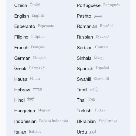
Český
Português
Czech
Portuguese
English
پښتو
English
Pashto
Esperanto
Română
Esperanto
Romanian
Filipino
Русский
Filipino
Russian
Français
Српски
French
Serbian
Deutsch
සිංහල
German
Sinhala
Ελληνικά
Español
Greek
Spanish
Hausa
Kiswahili
Hausa
Swahili
עברית
தமிழ்
Hebrew
Tamil
हिन्दी
ไทย
Hindi
Thai
Magyar
Türkçe
Hungarian
Turkish
Bahasa Indonesia
Українська
Indonesian
Ukrainian
Italiano
اردو
Italian
Urdu