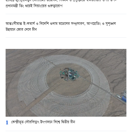
২০২৬ জুংকুয়ানছুন ফোরামের উদ্বোধন: বিজ্ঞান ও প্রযুক্তিতে স্বনির্ভরতার ওপর উপ-
প্রধানমন্ত্রী তিং শুয়েই সিয়াংয়ের গুরুত্বারোপ
আন্তঃসীমান্ত ই-কমার্স ও বিদেশি গুদাম মডেলের সম্প্রসারণ, আপগ্রেডিং ও সুশৃঙ্খল
উন্নয়নে জোর দেবে চীন
1
কেন্দ্রীভূত সৌরবিদ্যুৎ উৎপাদনে বিশ্বে দ্বিতীয় চীন