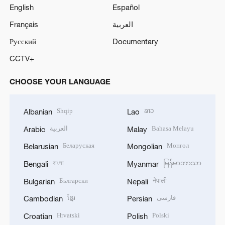
English
Español
Français
العربية
Русский
Documentary
CCTV+
CHOOSE YOUR LANGUAGE
Shqip
ລາວ
Albanian
Lao
العربية
Bahasa Melayu
Arabic
Malay
Беларуская
Монгол
Belarusian
Mongolian
বাংলা
မြန်မာဘာသာ
Bengali
Myanmar
Български
नेपाली
Bulgarian
Nepali
ខ្មែរ
فارسی
Cambodian
Persian
Hrvatski
Polski
Croatian
Polish