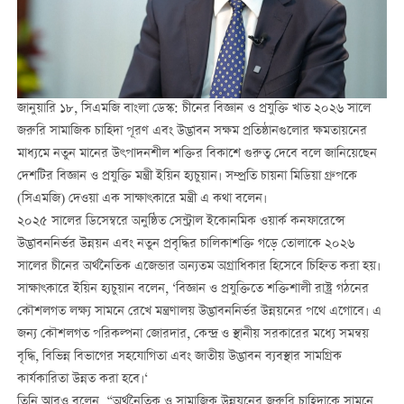
জানুয়ারি ১৮, সিএমজি বাংলা ডেস্ক: চীনের বিজ্ঞান ও প্রযুক্তি খাত ২০২৬ সালে
জরুরি সামাজিক চাহিদা পূরণ এবং উদ্ভাবন সক্ষম প্রতিষ্ঠানগুলোর ক্ষমতায়নের
মাধ্যমে নতুন মানের উৎপাদনশীল শক্তির বিকাশে গুরুত্ব দেবে বলে জানিয়েছেন
দেশটির বিজ্ঞান ও প্রযুক্তি মন্ত্রী ইয়িন হ্যচুয়ান। সম্প্রতি চায়না মিডিয়া গ্রুপকে
(সিএমজি) দেওয়া এক সাক্ষাৎকারে মন্ত্রী এ কথা বলেন।
২০২৫ সালের ডিসেম্বরে অনুষ্ঠিত সেন্ট্রাল ইকোনমিক ওয়ার্ক কনফারেন্সে
উদ্ভাবননির্ভর উন্নয়ন এবং নতুন প্রবৃদ্ধির চালিকাশক্তি গড়ে তোলাকে ২০২৬
সালের চীনের অর্থনৈতিক এজেন্ডার অন্যতম অগ্রাধিকার হিসেবে চিহ্নিত করা হয়।
সাক্ষাৎকারে ইয়িন হ্যচুয়ান বলেন, ‘বিজ্ঞান ও প্রযুক্তিতে শক্তিশালী রাষ্ট্র গঠনের
কৌশলগত লক্ষ্য সামনে রেখে মন্ত্রণালয় উদ্ভাবননির্ভর উন্নয়নের পথে এগোবে। এ
জন্য কৌশলগত পরিকল্পনা জোরদার, কেন্দ্র ও স্থানীয় সরকারের মধ্যে সমন্বয়
বৃদ্ধি, বিভিন্ন বিভাগের সহযোগিতা এবং জাতীয় উদ্ভাবন ব্যবস্থার সামগ্রিক
কার্যকারিতা উন্নত করা হবে।‘
তিনি আরও বলেন, “অর্থনৈতিক ও সামাজিক উন্নয়নের জরুরি চাহিদাকে সামনে