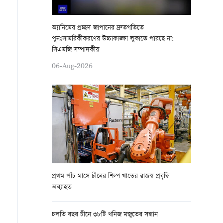
অ্যানিমের প্রচ্ছদ জাপানের দ্রুতগতিতে
পুনঃসামরিকীকরণের উচ্চাকাঙ্ক্ষা লুকাতে পারছে না:
সিএমজি সম্পাদকীয়
06-Aug-2026
প্রথম পাঁচ মাসে চীনের শিল্প খাতের রাজস্ব প্রবৃদ্ধি
অব্যাহত
চলতি বছর চীনে ৩৮টি খনিজ মজুতের সন্ধান