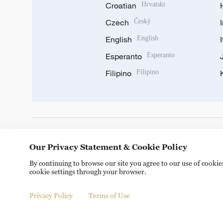
Croatian
Hrvatski
Czech
Český
English
English
Esperanto
Esperanto
Filipino
Filipino
DOWNLOAD OUR APP
Our Privacy Statement & Cookie Policy
By continuing to browse our site you agree to our use of cooki
cookie settings through your browser.
Privacy Policy
Terms of Use
© China Radio International.CRI. All Rights Reserved. 16A S