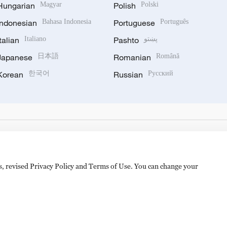
Hungarian
Magyar
Polish
Polski
Indonesian
Bahasa Indonesia
Portuguese
Português
Italian
Italiano
Pashto
پښتو
Japanese
日本語
Romanian
Română
Korean
한국어
Russian
Русский
es, revised Privacy Policy and Terms of Use. You can change your
hijingshan Road, Beijing, China. 100040