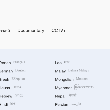
сский
Documentary
CCTV+
French
Français
Lao
ລາວ
German
Deutsch
Malay
Bahasa Melayu
Greek
Ελληνικά
Mongolian
Монгол
Hausa
Hausa
Myanmar
မြန်မာဘာသာ
Hebrew
עברית
Nepali
नेपाली
Hindi
हिन्दी
Persian
فارسی