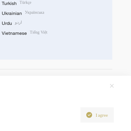
Turkish
Türkçe
Ukrainian
Українська
Urdu
اردو
Vietnamese
Tiếng Việt
I agree