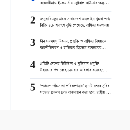
আন্তঃসীমান্ত ই-কমার্স ও গ্লোবাল সাউথের জন্য
পারস্পরিক উন্নয়নের সুযোগ
2
জানুয়ারি-জুন মাসে সারাদেশে অনলাইন খুচরা পণ্য
বিক্রি ৪.৮ শতাংশ বৃদ্ধি পেয়েছে: বাণিজ্য মন্ত্রণালয়
3
চীন সবসময় বিজ্ঞান, প্রযুক্তি ও বাণিজ্য বিষয়কে
রাজনীতিকরণ ও হাতিয়ার হিসেবে ব্যবহারের
বিরোধিতা করে
4
প্রতিটি দেশের ডিজিটাল ও বুদ্ধিমান প্রযুক্তি
উন্নয়নের পথ বেছে নেওয়ার অধিকার রয়েছে:
পররাষ্ট্র মন্ত্রণালয়
5
‘পঞ্চদশ পাঁচসালা পরিকল্পনার’ ৫৭টি বন্দর সুবিধা
সংস্কার প্রকল্প দ্রুত বাস্তবায়ন করা হবে: রাষ্ট্রীয় শুল্ক
প্রশাসন