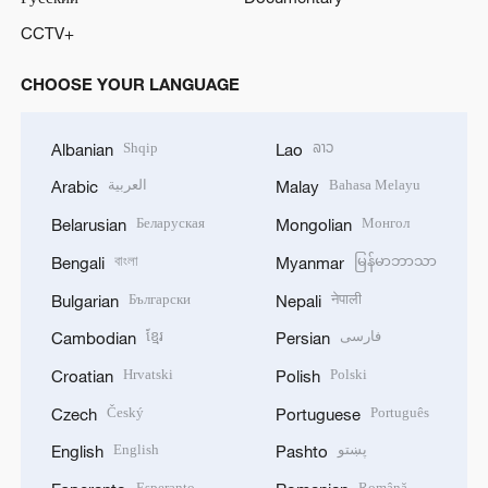
CCTV+
CHOOSE YOUR LANGUAGE
Shqip
ລາວ
Albanian
Lao
العربية
Bahasa Melayu
Arabic
Malay
Беларуская
Монгол
Belarusian
Mongolian
বাংলা
မြန်မာဘာသာ
Bengali
Myanmar
Български
नेपाली
Bulgarian
Nepali
ខ្មែរ
فارسی
Cambodian
Persian
Hrvatski
Polski
Croatian
Polish
Český
Português
Czech
Portuguese
English
پښتو
English
Pashto
Esperanto
Română