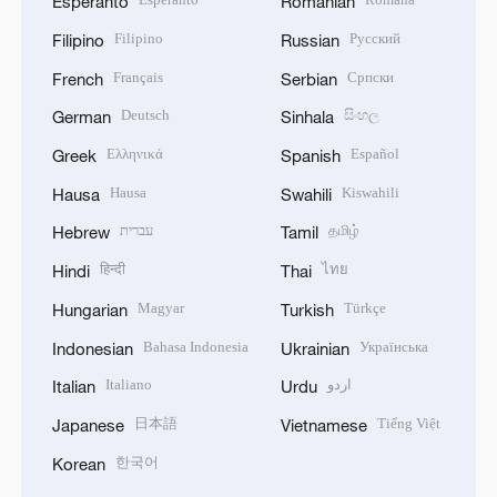
Esperanto
Romanian
Filipino
Русский
Filipino
Russian
Français
Српски
French
Serbian
Deutsch
සිංහල
German
Sinhala
Ελληνικά
Español
Greek
Spanish
Hausa
Kiswahili
Hausa
Swahili
עברית
தமிழ்
Hebrew
Tamil
हिन्दी
ไทย
Hindi
Thai
Magyar
Türkçe
Hungarian
Turkish
Bahasa Indonesia
Українська
Indonesian
Ukrainian
Italiano
اردو
Italian
Urdu
日本語
Tiếng Việt
Japanese
Vietnamese
한국어
Korean