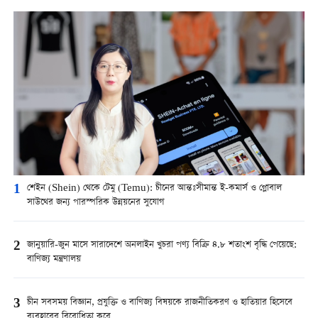
1
শেইন (Shein) থেকে টেমু (Temu): চীনের আন্তঃসীমান্ত ই-কমার্স ও গ্লোবাল
সাউথের জন্য পারস্পরিক উন্নয়নের সুযোগ
2
জানুয়ারি-জুন মাসে সারাদেশে অনলাইন খুচরা পণ্য বিক্রি ৪.৮ শতাংশ বৃদ্ধি পেয়েছে:
বাণিজ্য মন্ত্রণালয়
3
চীন সবসময় বিজ্ঞান, প্রযুক্তি ও বাণিজ্য বিষয়কে রাজনীতিকরণ ও হাতিয়ার হিসেবে
ব্যবহারের বিরোধিতা করে