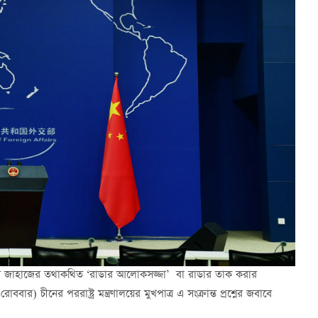
িনীর জাহাজের তথাকথিত ‘রাডার আলোকসজ্জা’ বা রাডার তাক করার
) চীনের পররাষ্ট্র মন্ত্রণালয়ের মুখপাত্র এ সংক্রান্ত প্রশ্নের জবাবে