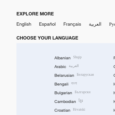
EXPLORE MORE
English
Español
Français
العربية
Ру
CHOOSE YOUR LANGUAGE
Albanian
Shqip
Arabic
العربية
Belarusian
Беларуская
Bengali
বাংলা
Bulgarian
Български
Cambodian
ខ្មែរ
Croatian
Hrvatski