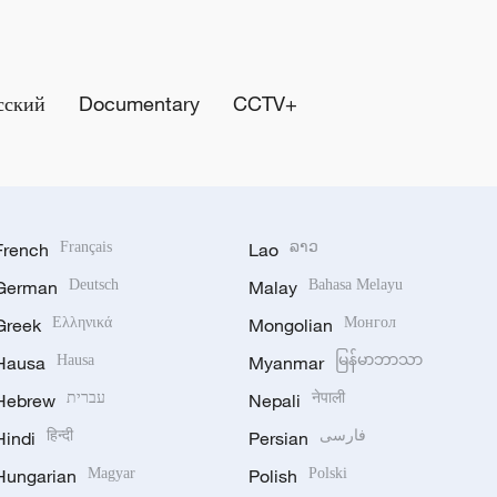
сский
Documentary
CCTV+
French
Français
Lao
ລາວ
German
Deutsch
Malay
Bahasa Melayu
Greek
Ελληνικά
Mongolian
Монгол
Hausa
Hausa
Myanmar
မြန်မာဘာသာ
Hebrew
עברית
Nepali
नेपाली
Hindi
हिन्दी
Persian
فارسی
Hungarian
Magyar
Polish
Polski