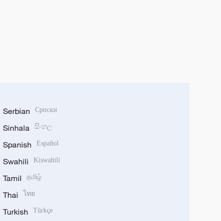
Serbian
Српски
Sinhala
සිංහල
Spanish
Español
Swahili
Kiswahili
Tamil
தமிழ்
Thai
ไทย
Turkish
Türkçe