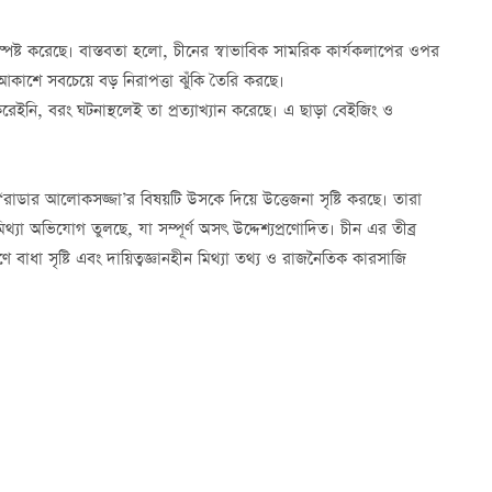
্পষ্ট করেছে। বাস্তবতা হলো, চীনের স্বাভাবিক সামরিক কার্যকলাপের ওপর
আকাশে সবচেয়ে বড় নিরাপত্তা ঝুঁকি তৈরি করছে।
নি, বরং ঘটনাস্থলেই তা প্রত্যাখ্যান করেছে। এ ছাড়া বেইজিং ও
রাডার আলোকসজ্জা’র বিষয়টি উসকে দিয়ে উত্তেজনা সৃষ্টি করছে। তারা
মিথ্যা অভিযোগ তুলছে, যা সম্পূর্ণ অসৎ উদ্দেশ্যপ্রণোদিত। চীন এর তীব্র
 বাধা সৃষ্টি এবং দায়িত্বজ্ঞানহীন মিথ্যা তথ্য ও রাজনৈতিক কারসাজি