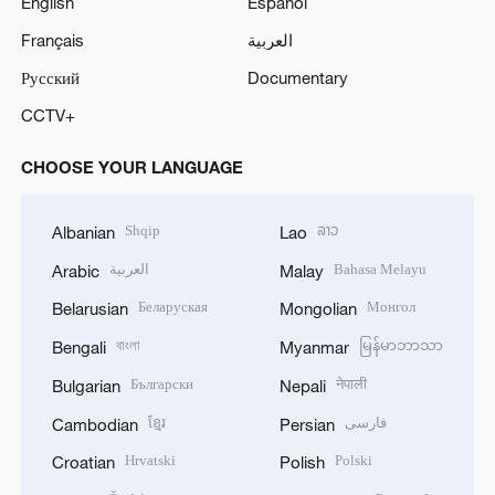
English
Español
Français
العربية
Русский
Documentary
CCTV+
CHOOSE YOUR LANGUAGE
Shqip
ລາວ
Albanian
Lao
العربية
Bahasa Melayu
Arabic
Malay
Беларуская
Монгол
Belarusian
Mongolian
বাংলা
မြန်မာဘာသာ
Bengali
Myanmar
Български
नेपाली
Bulgarian
Nepali
ខ្មែរ
فارسی
Cambodian
Persian
Hrvatski
Polski
Croatian
Polish