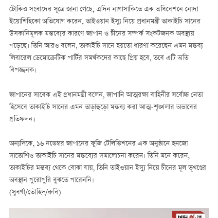
টোকিও সংবাদের সূত্রে জানা গেছে, এদিন নাগাসাকিতে এক অধিবেশনে নোদা
ইয়োশিহিকো অভিযোগ করেন, তাইওয়ান ইস্যু নিয়ে প্রধানমন্ত্রী তাকাইচি সানের
উসকানিমূলক মন্তব্যের কারণে জাপান ও চীনের সম্পর্ক সংকটজনক অবস্থায়
পড়েছে। তিনি আরও বলেন, তাকাইচি সানে হয়তো ধারণা করেছেন এমন মন্তব্য
লিবারেল ডেমোক্রেটিক পার্টির সমর্থকদের কাছে প্রিয় হবে, তবে এটি অতি
বিপজ্জনক।
জাপানের সাবেক এই প্রধানমন্ত্রী বলেন, জাপানি আত্মরক্ষা বাহিনীর সর্বোচ্চ নেতা
হিসেবে তাকাইচি সানের এমন তাড়াহুড়ো মন্তব্য করা আত্ম-শৃঙ্খলার অভাবের
প্রতিফলন।
অন্যদিকে, ১৬ নভেম্বর জাপানের ফুজি টেলিভিশনের এক অনুষ্ঠানে হনজো
সাতোশিও তাকাইচি সানের মন্তব্যের সমালোচনা করেন। তিনি মনে করেন,
তাকাইচির মন্তব্য থেকে বোঝা যায়, তিনি তাইওয়ান ইস্যু নিয়ে চীনের মূল ভূখণ্ডের
অবস্থান পুরোপুরি বুঝতে পারেননি।
(সুবর্ণা/তৌহিদ/রুবি)