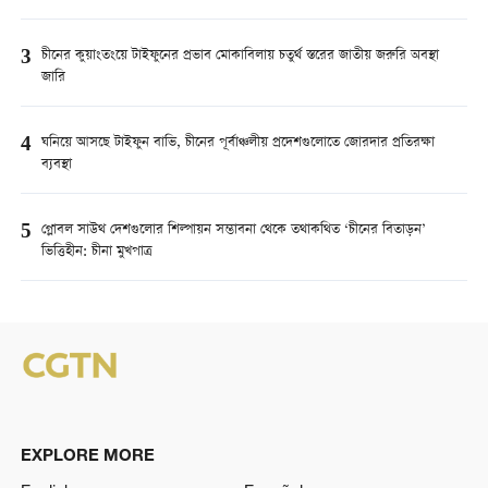
3
চীনের কুয়াংতংয়ে টাইফুনের প্রভাব মোকাবিলায় চতুর্থ স্তরের জাতীয় জরুরি অবস্থা
জারি
4
ঘনিয়ে আসছে টাইফুন বাভি, চীনের পূর্বাঞ্চলীয় প্রদেশগুলোতে জোরদার প্রতিরক্ষা
ব্যবস্থা
5
গ্লোবল সাউথ দেশগুলোর শিল্পায়ন সম্ভাবনা থেকে তথাকথিত ‘চীনের বিতাড়ন’
ভিত্তিহীন: চীনা মুখপাত্র
EXPLORE MORE