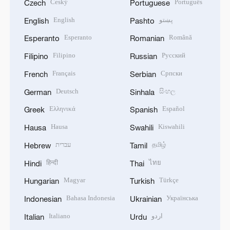
Český
Português
Czech
Portuguese
English
پښتو
English
Pashto
Esperanto
Română
Esperanto
Romanian
Filipino
Русский
Filipino
Russian
Français
Српски
French
Serbian
Deutsch
සිංහල
German
Sinhala
Ελληνικά
Español
Greek
Spanish
Hausa
Kiswahili
Hausa
Swahili
עברית
தமிழ்
Hebrew
Tamil
हिन्दी
ไทย
Hindi
Thai
Magyar
Türkçe
Hungarian
Turkish
Bahasa Indonesia
Українська
Indonesian
Ukrainian
Italiano
اردو
Italian
Urdu