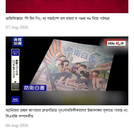
তাজিকিস্তানে ‘সি চিন পিং: দ্য গভর্ন্যান্স অব চায়না’র পঞ্চম খণ্ড নিয়ে পাঠচক্র
07-Aug-2026
অ্যানিমের প্রচ্ছদ জাপানের দ্রুতগতিতে পুনঃসামরিকীকরণের উচ্চাকাঙ্ক্ষা লুকাতে পারছে না:
সিএমজি সম্পাদকীয়
06-Aug-2026