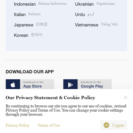
Bahasa Indonesia
Українська
Indonesian
Ukrainian
Italiano
اردو
Italian
Urdu
日本語
Tiếng Việt
Japanese
Vietnamese
한국어
Korean
DOWNLOAD OUR APP
Our Privacy Statement & Cookie Policy
By continuing to browse our site you agree to our use of cookies, revised
Privacy Policy and Terms of Use. You can change your cookie settings
through your browser.
© China Radio International.CRI. All Rights Reserved. 16A
Shijingshan Road, Beijing, China. 100040
Privacy Policy
Terms of Use
I agree