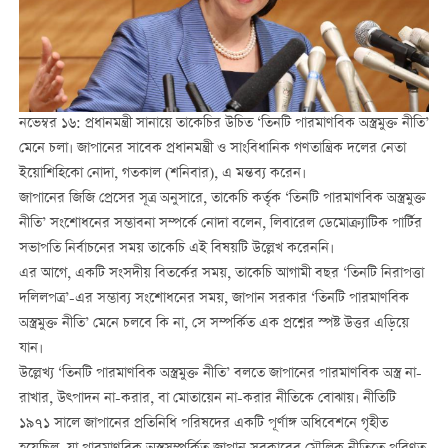
নভেম্বর ১৬: প্রধানমন্ত্রী সানায়ে তাকেচির উচিত ‘তিনটি পারমাণবিক অস্ত্রমুক্ত নীতি’
মেনে চলা। জাপানের সাবেক প্রধানমন্ত্রী ও সাংবিধানিক গণতান্ত্রিক দলের নেতা
ইয়োশিহিকো নোদা, গতকাল (শনিবার), এ মন্তব্য করেন।
জাপানের জিজি প্রেসের সূত্র অনুসারে, তাকেচি কর্তৃক ‘তিনটি পারমাণবিক অস্ত্রমুক্ত
নীতি’ সংশোধনের সম্ভাবনা সম্পর্কে নোদা বলেন, লিবারেল ডেমোক্র্যাটিক পার্টির
সভাপতি নির্বাচনের সময় তাকেচি এই বিষয়টি উল্লেখ করেননি।
এর আগে, একটি সংসদীয় বিতর্কের সময়, তাকেচি আগামী বছর ‘তিনটি নিরাপত্তা
দলিলপত্র’-এর সম্ভাব্য সংশোধনের সময়, জাপান সরকার ‘তিনটি পারমাণবিক
অস্ত্রমুক্ত নীতি’ মেনে চলবে কি না, সে সম্পর্কিত এক প্রশ্নের স্পষ্ট উত্তর এড়িয়ে
যান।
উল্লেখ্য ‘তিনটি পারমাণবিক অস্ত্রমুক্ত নীতি’ বলতে জাপানের পারমাণবিক অস্ত্র না-
রাখার, উত্পাদন না-করার, বা মোতায়েন না-করার নীতিকে বোঝায়। নীতিটি
১৯৭১ সালে জাপানের প্রতিনিধি পরিষদের একটি পূর্ণাঙ্গ অধিবেশনে গৃহীত