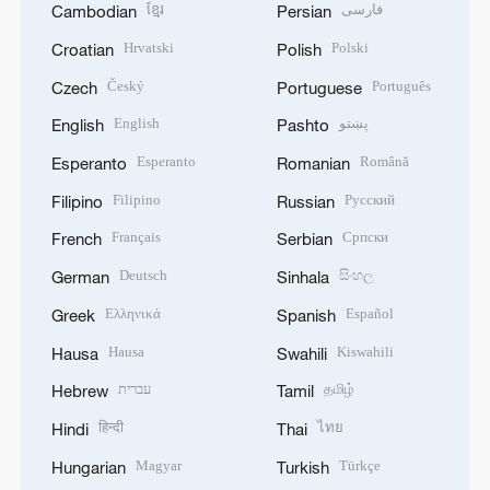
ខ្មែរ
فارسی
Cambodian
Persian
Hrvatski
Polski
Croatian
Polish
Český
Português
Czech
Portuguese
English
پښتو
English
Pashto
Esperanto
Română
Esperanto
Romanian
Filipino
Русский
Filipino
Russian
Français
Српски
French
Serbian
Deutsch
සිංහල
German
Sinhala
Ελληνικά
Español
Greek
Spanish
Hausa
Kiswahili
Hausa
Swahili
עברית
தமிழ்
Hebrew
Tamil
हिन्दी
ไทย
Hindi
Thai
Magyar
Türkçe
Hungarian
Turkish