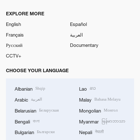
EXPLORE MORE
English
Español
Français
العربية
Русский
Documentary
CCTV+
CHOOSE YOUR LANGUAGE
Shqip
ລາວ
Albanian
Lao
العربية
Bahasa Melayu
Arabic
Malay
Беларуская
Монгол
Belarusian
Mongolian
বাংলা
မြန်မာဘာသာ
Bengali
Myanmar
Български
नेपाली
Bulgarian
Nepali