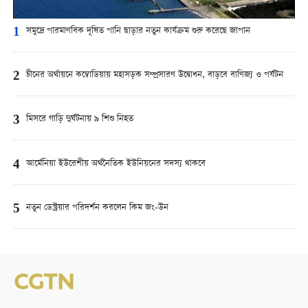
1
সমুদ্রে পারমাণবিক দূষিত পানি ছাড়ার নতুন কার্যক্রম শুরু করেছে জাপান
2
চীনের অর্থায়নে কম্বোডিয়ায় মহাসড়ক সম্প্রসারণ উদ্বোধন, বাড়বে বাণিজ্য ও পর্যটন
3
মিসরে গাড়ি দুর্ঘটনায় ৯ শিশু নিহত
4
আর্মেনিয়া ইউরেশীয় অর্থনৈতিক ইউনিয়নের সদস্য থাকবে
5
নতুন ডেস্ট্রয়ার পরিদর্শন করলেন কিম জং-উন