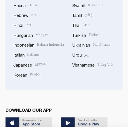
Hausa
Kiswahili
Hausa
Swahili
עברית
தமிழ்
Hebrew
Tamil
हिन्दी
ไทย
Hindi
Thai
Magyar
Türkçe
Hungarian
Turkish
Bahasa Indonesia
Українська
Indonesian
Ukrainian
Italiano
اردو
Italian
Urdu
日本語
Tiếng Việt
Japanese
Vietnamese
한국어
Korean
DOWNLOAD OUR APP