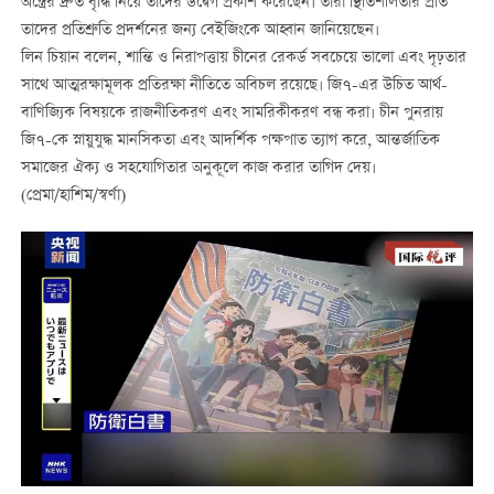
অস্ত্রের দ্রুত বৃদ্ধি নিয়ে তাদের উদ্বেগ প্রকাশ করেছেন। তারা স্থিতিশীলতার প্রতি
তাদের প্রতিশ্রুতি প্রদর্শনের জন্য বেইজিংকে আহ্বান জানিয়েছেন।
লিন চিয়ান বলেন, শান্তি ও নিরাপত্তায় চীনের রেকর্ড সবচেয়ে ভালো এবং দৃঢ়তার
সাথে আত্মরক্ষামূলক প্রতিরক্ষা নীতিতে অবিচল রয়েছে। জি৭-এর উচিত আর্থ-
বাণিজ্যিক বিষয়কে রাজনীতিকরণ এবং সামরিকীকরণ বন্ধ করা। চীন পুনরায়
জি৭-কে স্নায়ুযুদ্ধ মানসিকতা এবং আদর্শিক পক্ষপাত ত্যাগ করে, আন্তর্জাতিক
সমাজের ঐক্য ও সহযোগিতার অনুকূলে কাজ করার তাগিদ দেয়।
(প্রেমা/হাশিম/স্বর্ণা)