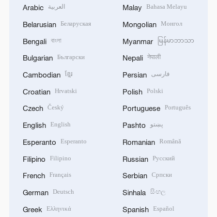
العربية
Bahasa Melayu
Arabic
Malay
Беларуская
Монгол
Belarusian
Mongolian
বাংলা
မြန်မာဘာသာ
Bengali
Myanmar
Български
नेपाली
Bulgarian
Nepali
ខ្មែរ
فارسی
Cambodian
Persian
Hrvatski
Polski
Croatian
Polish
Český
Português
Czech
Portuguese
English
پښتو
English
Pashto
Esperanto
Română
Esperanto
Romanian
Filipino
Русский
Filipino
Russian
Français
Српски
French
Serbian
Deutsch
සිංහල
German
Sinhala
Ελληνικά
Español
Greek
Spanish