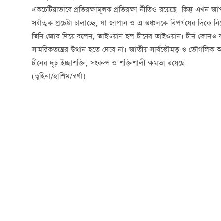
একচেটিয়াভাবে প্রতিরক্ষামূলক প্রতিরক্ষা নীতিও রয়েছে। কিন্তু এখন জাপ
সর্বাত্মক প্রচেষ্টা চালাচ্ছে, যা জাপান ও এ অঞ্চলকে বিপর্যয়ের দিকে নিয়
তিনি জোর দিয়ে বলেন, তাইওয়ান হল চীনের তাইওয়ান। চীন কোনও বহি
সামরিকতন্ত্রের উত্থান হতে দেবে না। জাতীয় সার্বভৌমত্ব ও ভৌগলিক অখণ্
চীনের দৃঢ় ইচ্ছাশক্তি, সংকল্প ও শক্তিশালী ক্ষমতা রয়েছে।
(তুহিনা/হাশিম/স্বর্ণা)