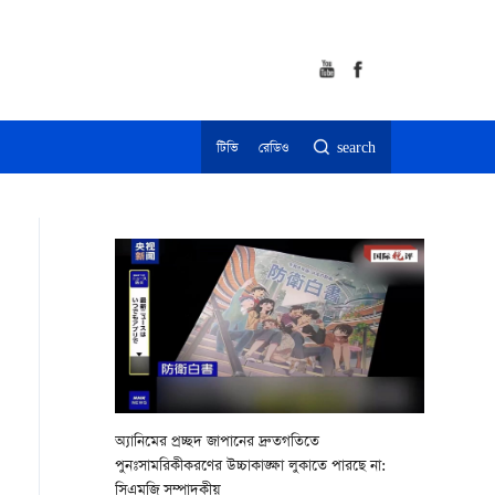
টিভি
রেডিও
search
অ্যানিমের প্রচ্ছদ জাপানের দ্রুতগতিতে
পুনঃসামরিকীকরণের উচ্চাকাঙ্ক্ষা লুকাতে পারছে না:
সিএমজি সম্পাদকীয়