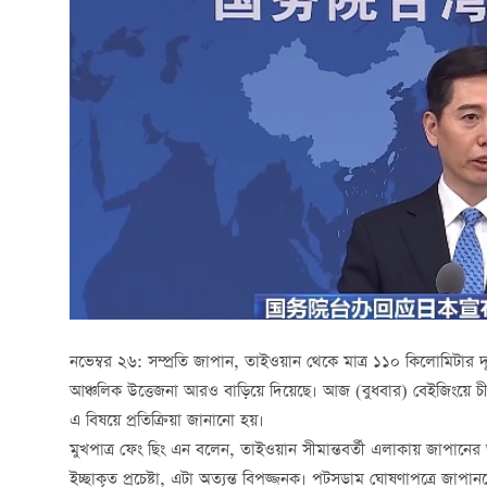
নভেম্বর ২৬: সম্প্রতি জাপান, তাইওয়ান থেকে মাত্র ১১০ কিলোমিটার 
আঞ্চলিক উত্তেজনা আরও বাড়িয়ে দিয়েছে। আজ (বুধবার) বেইজিংয়ে চীনা
এ বিষয়ে প্রতিক্রিয়া জানানো হয়।
মুখপাত্র ফেং ছিং এন বলেন, তাইওয়ান সীমান্তবর্তী এলাকায় জাপানের 
ইচ্ছাকৃত প্রচেষ্টা, এটা অত্যন্ত বিপজ্জনক। পটসডাম ঘোষণাপত্রে জাপানকে