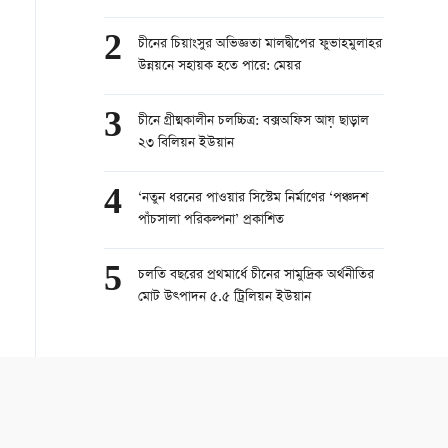
প্রেসিডেন্টের
2
চীনের চিয়াংসুর অভিজ্ঞতা মালদ্বীপের ফুভাহমুলাহর
উন্নয়নে সহায়ক হতে পারে: মেয়র
3
চীনে গ্রীষ্মকালীন চলচ্চিত্র: বক্সঅফিস আয় ছাড়াল
২৩ বিলিয়ন ইউয়ান
4
‘নতুন ধরনের পাওয়ার সিস্টেম নির্মাণের ‘পঞ্চদশ
পাঁচসালা পরিকল্পনা’ প্রকাশিত
5
চলতি বছরের প্রথমার্ধে চীনের সামুদ্রিক অর্থনীতির
মোট উত্পাদন ৫.৫ ট্রিলিয়ন ইউয়ান