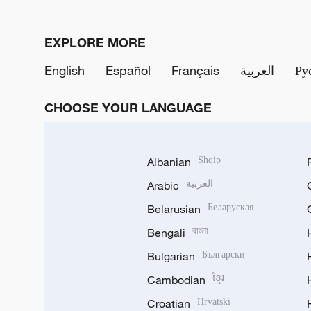
EXPLORE MORE
English
Español
Français
العربية
Ру
CHOOSE YOUR LANGUAGE
Albanian
Shqip
Arabic
العربية
Belarusian
Беларуская
Bengali
বাংলা
Bulgarian
Български
Cambodian
ខ្មែរ
Croatian
Hrvatski