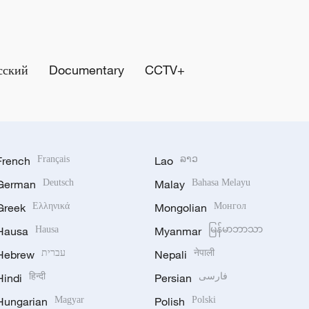
сский
Documentary
CCTV+
French
Français
Lao
ລາວ
German
Deutsch
Malay
Bahasa Melayu
Greek
Ελληνικά
Mongolian
Монгол
Hausa
Hausa
Myanmar
မြန်မာဘာသာ
Hebrew
עברית
Nepali
नेपाली
Hindi
हिन्दी
Persian
فارسی
Hungarian
Magyar
Polish
Polski