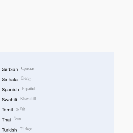
Serbian
Српски
Sinhala
සිංහල
Spanish
Español
Swahili
Kiswahili
Tamil
தமிழ்
Thai
ไทย
Turkish
Türkçe