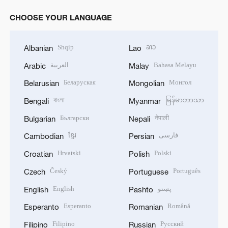
CHOOSE YOUR LANGUAGE
Shqip
ລາວ
Albanian
Lao
العربية
Bahasa Melayu
Arabic
Malay
Беларуская
Монгол
Belarusian
Mongolian
বাংলা
မြန်မာဘာသာ
Bengali
Myanmar
Български
नेपाली
Bulgarian
Nepali
ខ្មែរ
فارسی
Cambodian
Persian
Hrvatski
Polski
Croatian
Polish
Český
Português
Czech
Portuguese
English
پښتو
English
Pashto
Esperanto
Română
Esperanto
Romanian
Filipino
Русский
Filipino
Russian