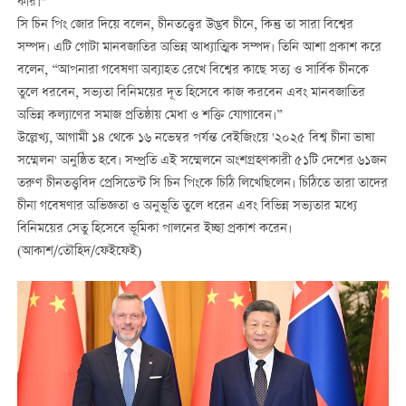
করি।"
সি চিন পিং জোর দিয়ে বলেন, চীনতত্ত্বের উদ্ভব চীনে, কিন্তু তা সারা বিশ্বের
সম্পদ। এটি গোটা মানবজাতির অভিন্ন আধ্যাত্মিক সম্পদ। তিনি আশা প্রকাশ করে
বলেন, “আপনারা গবেষণা অব্যাহত রেখে বিশ্বের কাছে সত্য ও সার্বিক চীনকে
তুলে ধরবেন, সভ্যতা বিনিময়ের দূত হিসেবে কাজ করবেন এবং মানবজাতির
অভিন্ন কল্যাণের সমাজ প্রতিষ্ঠায় মেধা ও শক্তি যোগাবেন।”
উল্লেখ্য, আগামী ১৪ থেকে ১৬ নভেম্বর পর্যন্ত বেইজিংয়ে '২০২৫ বিশ্ব চীনা ভাষা
সম্মেলন' অনুষ্ঠিত হবে। সম্প্রতি এই সম্মেলনে অংশগ্রহণকারী ৫১টি দেশের ৬১জন
তরুণ চীনতত্ত্ববিদ প্রেসিডেন্ট সি চিন পিংকে চিঠি লিখেছিলেন। চিঠিতে তারা তাদের
চীনা গবেষণার অভিজ্ঞতা ও অনুভূতি তুলে ধরেন এবং বিভিন্ন সভ্যতার মধ্যে
বিনিময়ের সেতু হিসেবে ভূমিকা পালনের ইচ্ছা প্রকাশ করেন।
(আকাশ/তৌহিদ/ফেইফেই)