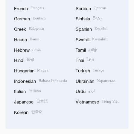
Français
Српски
French
Serbian
Deutsch
සිංහල
German
Sinhala
Ελληνικά
Español
Greek
Spanish
Hausa
Kiswahili
Hausa
Swahili
עברית
தமிழ்
Hebrew
Tamil
हिन्दी
ไทย
Hindi
Thai
Magyar
Türkçe
Hungarian
Turkish
Bahasa Indonesia
Українська
Indonesian
Ukrainian
Italiano
اردو
Italian
Urdu
日本語
Tiếng Việt
Japanese
Vietnamese
한국어
Korean