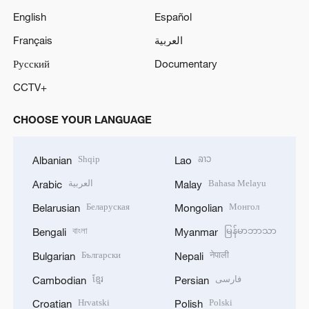
English
Español
Français
العربية
Русский
Documentary
CCTV+
CHOOSE YOUR LANGUAGE
Shqip
ລາວ
Albanian
Lao
العربية
Bahasa Melayu
Arabic
Malay
Беларуская
Монгол
Belarusian
Mongolian
বাংলা
မြန်မာဘာသာ
Bengali
Myanmar
Български
नेपाली
Bulgarian
Nepali
ខ្មែរ
فارسی
Cambodian
Persian
Hrvatski
Polski
Croatian
Polish