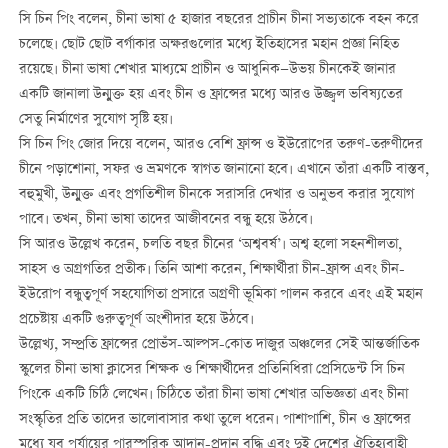
সি চিন পিং বলেন, চীনা ভাষা ৫ হাজার বছরের প্রাচীন চীনা সভ্যতাকে বহন করে
চলেছে। ছোট ছোট বর্গাকার অক্ষরগুলোর মধ্যে ইতিহাসের মহান প্রজ্ঞা নিহিত
রয়েছে। চীনা ভাষা শেখার মাধ্যমে প্রাচীন ও আধুনিক—উভয় চীনকেই জানার
একটি জানালা উন্মুক্ত হয় এবং চীন ও ফ্রান্সের মধ্যে আরও উজ্জ্বল ভবিষ্যতের
সেতু নির্মাণের সুযোগ সৃষ্টি হয়।
সি চিন পিং জোর দিয়ে বলেন, আরও বেশি ফ্রান্স ও ইউরোপের তরুণ-তরুণীদের
চীনে পড়াশোনা, সফর ও ভ্রমণকে স্বাগত জানানো হবে। এখানে তাঁরা একটি বাস্তব,
বহুমুখী, উন্মুক্ত এবং প্রগতিশীল চীনকে সরাসরি দেখার ও অনুভব করার সুযোগ
পাবে। তখন, চীনা ভাষা তাদের আজীবনের বন্ধু হয়ে উঠবে।
সি আরও উল্লেখ করেন, চলতি বছর চীনের ‘অশ্ববর্ষ’। অশ্ব হলো সহনশীলতা,
সাহস ও অগ্রগতির প্রতীক। তিনি আশা করেন, শিক্ষার্থীরা চীন-ফ্রান্স এবং চীন-
ইউরোপ বন্ধুত্বপূর্ণ সহযোগিতা প্রসারে অগ্রণী ভূমিকা পালন করবে এবং এই মহান
প্রচেষ্টায় একটি গুরুত্বপূর্ণ অংশীদার হয়ে উঠবে।
উল্লেখ্য, সম্প্রতি ফ্রান্সের প্রোভঁস-আল্পস-কোত দাজুর অঞ্চলের সেই আন্তর্জাতিক
স্কুলের চীনা ভাষা ক্লাসের শিক্ষক ও শিক্ষার্থীদের প্রতিনিধিরা প্রেসিডেন্ট সি চিন
পিংকে একটি চিঠি লেখেন। চিঠিতে তাঁরা চীনা ভাষা শেখার অভিজ্ঞতা এবং চীনা
সংস্কৃতির প্রতি তাদের ভালোবাসার কথা তুলে ধরেন। পাশাপাশি, চীন ও ফ্রান্সের
মধ্যে যুব পর্যায়ের পারস্পরিক আদান-প্রদান বৃদ্ধি এবং দুই দেশের ঐতিহ্যবাহী