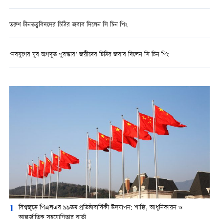
তরুণ চীনতত্ত্ববিদদের চিঠির জবাব দিলেন সি চিন পিং
‘নবযুগের যুব অগ্রদূত পুরস্কার’ জয়ীদের চিঠির জবাব দিলেন সি চিন পিং
1
বিশ্বজুড়ে পিএলএর ৯৯তম প্রতিষ্ঠাবার্ষিকী উদযাপন: শান্তি, আধুনিকায়ন ও
আন্তর্জাতিক সহযোগিতার বার্তা