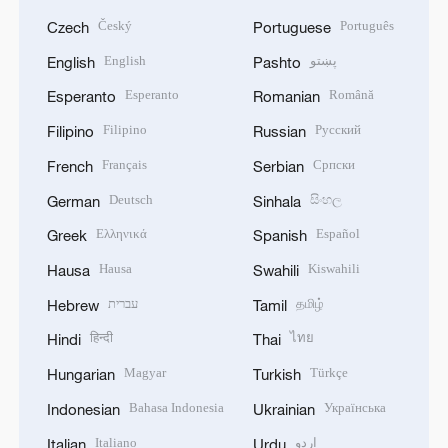
Český
Português
Czech
Portuguese
English
پښتو
English
Pashto
Esperanto
Română
Esperanto
Romanian
Filipino
Русский
Filipino
Russian
Français
Српски
French
Serbian
Deutsch
සිංහල
German
Sinhala
Ελληνικά
Español
Greek
Spanish
Hausa
Kiswahili
Hausa
Swahili
עברית
தமிழ்
Hebrew
Tamil
हिन्दी
ไทย
Hindi
Thai
Magyar
Türkçe
Hungarian
Turkish
Bahasa Indonesia
Українська
Indonesian
Ukrainian
Italiano
اردو
Italian
Urdu