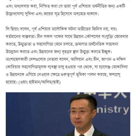
এবং অধ্যবসায় করা, নিশ্চিত করা যে তারা পূর্ব এশিয়ার অর্থনীতির জন্য একটি
উল্লেখযোগ্য সুবিধা এবং জয়ের সূত্র হিসেবে অব্যাহত থাকবে।
লি ছিয়াং বলেন, পূর্ব এশিয়ার অলৌকিক ঘটনা অতীতের জিনিস নয়, বরং
বর্তমানের বাস্তবতা। চীন সকল পক্ষের সাথে উন্নয়ন-কৌশলের সংযুক্তি জোরদার
করতে, উন্মুক্ততা ও সহযোগিতা মেনে চলতে, ক্রমাগত অর্থনৈতিক সম্ভাবনা
উন্মোচন করতে এবং উন্নয়নের জন্য বৃহত্তর স্থান উন্মুক্ত করতে ইচ্ছুক।
অংশগ্রহণকারী দেশগুলোর নেতারা বলেন, আসিয়ান এবং চীন, জাপান ও দক্ষিণ
কোরিয়ার সহযোগিতামূলক ব্যবস্থা চালু হওয়ার পর থেকে, যা চ্যালেঞ্জ মোকাবিলা
ও উন্নয়নকে এগিয়ে নেওয়ার ক্ষেত্রে গুরুত্বপূর্ণ ভূমিকা পালন করছে, ফলপ্রসূ
হয়েছে। (ওয়াং হাইমান/আলিম/ছাই)