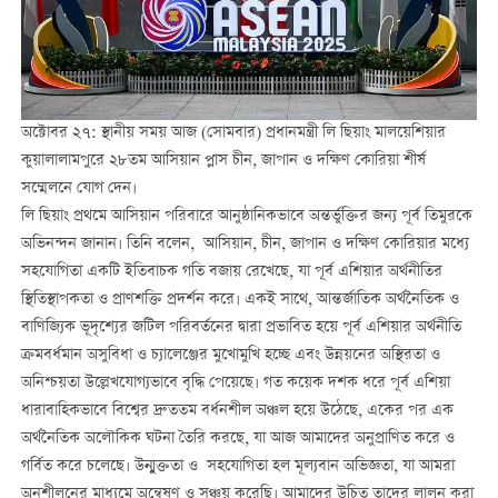
অক্টোবর ২৭: স্থানীয় সময় আজ (সোমবার) প্রধানমন্ত্রী লি ছিয়াং মালয়েশিয়ার
কুয়ালালামপুরে ২৮তম আসিয়ান প্লাস চীন, জাপান ও দক্ষিণ কোরিয়া শীর্ষ
সম্মেলনে যোগ দেন।
লি ছিয়াং প্রথমে আসিয়ান পরিবারে আনুষ্ঠানিকভাবে অন্তর্ভুক্তির জন্য পূর্ব তিমুরকে
অভিনন্দন জানান। তিনি বলেন, আসিয়ান, চীন, জাপান ও দক্ষিণ কোরিয়ার মধ্যে
সহযোগিতা একটি ইতিবাচক গতি বজায় রেখেছে, যা পূর্ব এশিয়ার অর্থনীতির
স্থিতিস্থাপকতা ও প্রাণশক্তি প্রদর্শন করে। একই সাথে, আন্তর্জাতিক অর্থনৈতিক ও
বাণিজ্যিক ভূদৃশ্যের জটিল পরিবর্তনের দ্বারা প্রভাবিত হয়ে পূর্ব এশিয়ার অর্থনীতি
ক্রমবর্ধমান অসুবিধা ও চ্যালেঞ্জের মুখোমুখি হচ্ছে এবং উন্নয়নের অস্থিরতা ও
অনিশ্চয়তা উল্লেখযোগ্যভাবে বৃদ্ধি পেয়েছে। গত কয়েক দশক ধরে পূর্ব এশিয়া
ধারাবাহিকভাবে বিশ্বের দ্রুততম বর্ধনশীল অঞ্চল হয়ে উঠেছে, একের পর এক
অর্থনৈতিক অলৌকিক ঘটনা তৈরি করছে, যা আজ আমাদের অনুপ্রাণিত করে ও
গর্বিত করে চলেছে। উন্মুক্ততা ও সহযোগিতা হল মূল্যবান অভিজ্ঞতা, যা আমরা
অনুশীলনের মাধ্যমে অন্বেষণ ও সঞ্চয় করেছি। আমাদের উচিত তাদের লালন করা