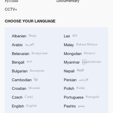
Русский
Documentary
CCTV+
CHOOSE YOUR LANGUAGE
Shqip
ລາວ
Albanian
Lao
العربية
Bahasa Melayu
Arabic
Malay
Беларуская
Монгол
Belarusian
Mongolian
বাংলা
မြန်မာဘာသာ
Bengali
Myanmar
Български
नेपाली
Bulgarian
Nepali
ខ្មែរ
فارسی
Cambodian
Persian
Hrvatski
Polski
Croatian
Polish
Český
Português
Czech
Portuguese
English
پښتو
English
Pashto