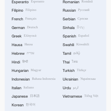
Esperanto
Română
Esperanto
Romanian
Filipino
Русский
Filipino
Russian
Français
Српски
French
Serbian
Deutsch
සිංහල
German
Sinhala
Ελληνικά
Español
Greek
Spanish
Hausa
Kiswahili
Hausa
Swahili
עברית
தமிழ்
Hebrew
Tamil
हिन्दी
ไทย
Hindi
Thai
Magyar
Türkçe
Hungarian
Turkish
Bahasa Indonesia
Українська
Indonesian
Ukrainian
Italiano
اردو
Italian
Urdu
日本語
Tiếng Việt
Japanese
Vietnamese
한국어
Korean