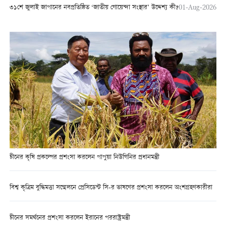
৩১শে জুলাই জাপানের নবপ্রতিষ্ঠিত ‘জাতীয় গোয়েন্দা সংস্থার’ উদ্দেশ্য কী?
01-Aug-2026
চীনের কৃষি প্রকল্পের প্রশংসা করলেন পাপুয়া নিউগিনির প্রধানমন্ত্রী
বিশ্ব কৃত্রিম বুদ্ধিমত্তা সম্মেলনে প্রেসিডেন্ট সি-র ভাষণের প্রশংসা করলেন অংশগ্রহণকারীরা
চীনের সমর্থনের প্রশংসা করলেন ইরানের পররাষ্ট্রমন্ত্রী