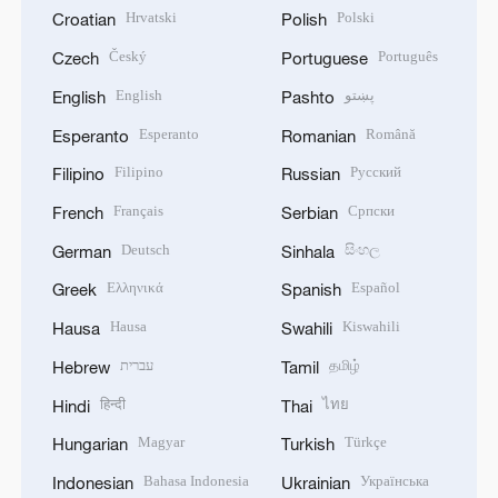
Hrvatski
Polski
Croatian
Polish
Český
Português
Czech
Portuguese
English
پښتو
English
Pashto
Esperanto
Română
Esperanto
Romanian
Filipino
Русский
Filipino
Russian
Français
Српски
French
Serbian
Deutsch
සිංහල
German
Sinhala
Ελληνικά
Español
Greek
Spanish
Hausa
Kiswahili
Hausa
Swahili
עברית
தமிழ்
Hebrew
Tamil
हिन्दी
ไทย
Hindi
Thai
Magyar
Türkçe
Hungarian
Turkish
Bahasa Indonesia
Українська
Indonesian
Ukrainian