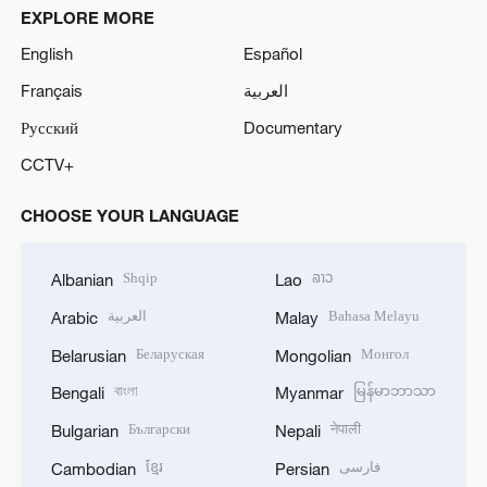
EXPLORE MORE
English
Español
Français
العربية
Русский
Documentary
CCTV+
CHOOSE YOUR LANGUAGE
Shqip
ລາວ
Albanian
Lao
العربية
Bahasa Melayu
Arabic
Malay
Беларуская
Монгол
Belarusian
Mongolian
বাংলা
မြန်မာဘာသာ
Bengali
Myanmar
Български
नेपाली
Bulgarian
Nepali
ខ្មែរ
فارسی
Cambodian
Persian