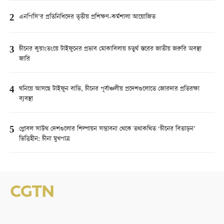
2
এনপিসি’র প্রতিনিধিদের তৃতীয় প্রশিক্ষণ-কর্মশালা আয়োজিত
3
চীনের কুয়াংতংয়ে টাইফুনের প্রভাব মোকাবিলায় চতুর্থ স্তরের জাতীয় জরুরি অবস্থা
জারি
4
ঘনিয়ে আসছে টাইফুন বাভি, চীনের পূর্বাঞ্চলীয় প্রদেশগুলোতে জোরদার প্রতিরক্ষা
ব্যবস্থা
5
গ্লোবল সাউথ দেশগুলোর শিল্পায়ন সম্ভাবনা থেকে তথাকথিত ‘চীনের বিতাড়ন’
ভিত্তিহীন: চীনা মুখপাত্র