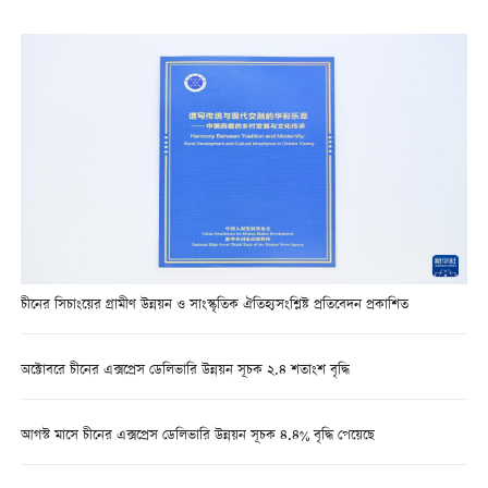
চীনের সিচাংয়ের গ্রামীণ উন্নয়ন ও সাংস্কৃতিক ঐতিহ্যসংশ্লিষ্ট প্রতিবেদন প্রকাশিত
অক্টোবরে চীনের এক্সপ্রেস ডেলিভারি উন্নয়ন সূচক ২.৪ শতাংশ বৃদ্ধি
আগস্ট মাসে চীনের এক্সপ্রেস ডেলিভারি উন্নয়ন সূচক ৪.৪% বৃদ্ধি পেয়েছে