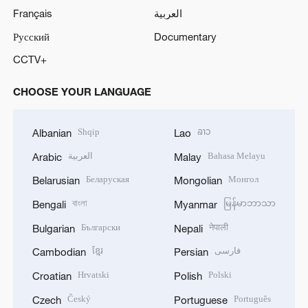
Français
العربية
Русский
Documentary
CCTV+
CHOOSE YOUR LANGUAGE
Shqip
ລາວ
Albanian
Lao
العربية
Bahasa Melayu
Arabic
Malay
Беларуская
Монгол
Belarusian
Mongolian
বাংলা
မြန်မာဘာသာ
Bengali
Myanmar
Български
नेपाली
Bulgarian
Nepali
ខ្មែរ
فارسی
Cambodian
Persian
Hrvatski
Polski
Croatian
Polish
Český
Português
Czech
Portuguese