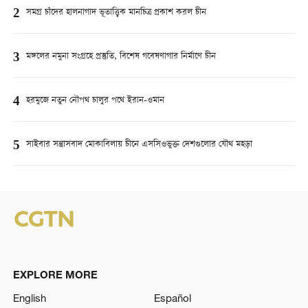
2
সমগ্র চাঁদের হালনাগাদ ভূতাত্ত্বিক মানচিত্র প্রকাশ করল চীন
3
মঙ্গলের নমুনা সংগ্রহে প্রস্তুতি, বিশেষ গবেষণাগার নির্মাণে চীন
4
হরমুজে নতুন নৌপথ চালুর পথে ইরান-ওমান
5
সাইবার সন্ত্রাসবাদ মোকাবিলায় চীনে এসসিওভুক্ত দেশগুলোর যৌথ মহড়া
EXPLORE MORE
English
Español