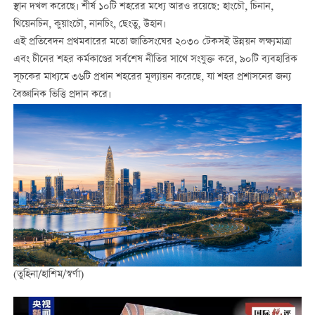
স্থান দখল করেছে। শীর্ষ ১০টি শহরের মধ্যে আরও রয়েছে: হাংচৌ, চিনান,
থিয়েনচিন, কুয়াংচৌ, নানচিং, ছেংতু, উহান।
এই প্রতিবেদন প্রথমবারের মতো জাতিসংঘের ২০৩০ টেকসই উন্নয়ন লক্ষ্যমাত্রা
এবং চীনের শহর কর্মকাণ্ডের সর্বশেষ নীতির সাথে সংযুক্ত করে, ৯০টি ব্যবহারিক
সূচকের মাধ্যমে ৩৬টি প্রধান শহরের মূল্যায়ন করেছে, যা শহর প্রশাসনের জন্য
বৈজ্ঞানিক ভিত্তি প্রদান করে।
(তুহিনা/হাশিম/স্বর্ণা)