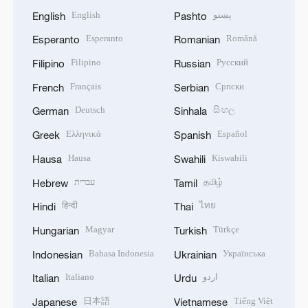
English
پښتو
English
Pashto
Esperanto
Română
Esperanto
Romanian
Filipino
Русский
Filipino
Russian
Français
Српски
French
Serbian
Deutsch
සිංහල
German
Sinhala
Ελληνικά
Español
Greek
Spanish
Hausa
Kiswahili
Hausa
Swahili
עברית
தமிழ்
Hebrew
Tamil
हिन्दी
ไทย
Hindi
Thai
Magyar
Türkçe
Hungarian
Turkish
Bahasa Indonesia
Українська
Indonesian
Ukrainian
Italiano
اردو
Italian
Urdu
日本語
Tiếng Việt
Japanese
Vietnamese