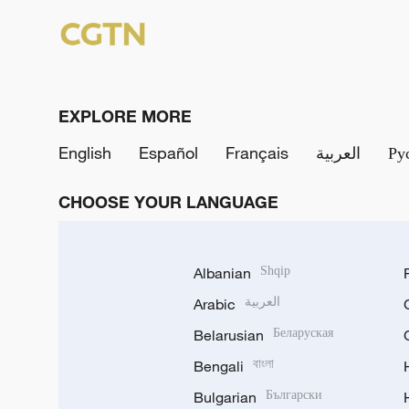
EXPLORE MORE
English
Español
Français
العربية
Ру
CHOOSE YOUR LANGUAGE
Albanian
Shqip
Arabic
العربية
Belarusian
Беларуская
Bengali
বাংলা
Bulgarian
Български