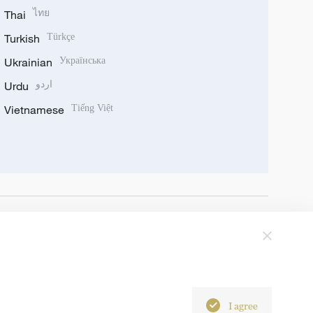
Thai
ไทย
Turkish
Türkçe
Ukrainian
Українська
Urdu
اردو
Vietnamese
Tiếng Việt
I agree