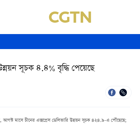
ন্নয়ন সূচক ৪.৪% বৃদ্ধি পেয়েছে
ে, আগস্ট মাসে চীনের এক্সপ্রেস ডেলিভারি উন্নয়ন সূচক ৪২৪.৯-এ পৌঁছেছে;