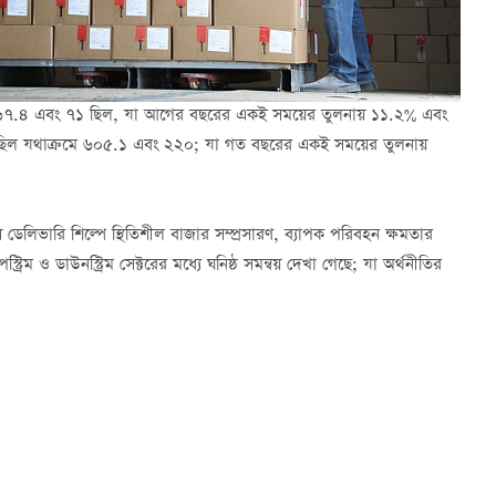
্রমে ৫৬৭.৪ এবং ৭১ ছিল, যা আগের বছরের একই সময়ের তুলনায় ১১.২% এবং
ূচক ছিল যথাক্রমে ৬০৫.১ এবং ২২০; যা গত বছরের একই সময়ের তুলনায়
স ডেলিভারি শিল্পে স্থিতিশীল বাজার সম্প্রসারণ, ব্যাপক পরিবহন ক্ষমতার
্ট্রিম ও ডাউনস্ট্রিম সেক্টরের মধ্যে ঘনিষ্ঠ সমন্বয় দেখা গেছে; যা অর্থনীতির