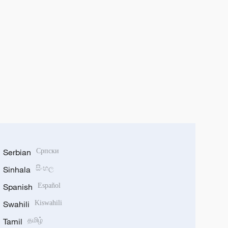
Serbian
Српски
Sinhala
සිංහල
Spanish
Español
Swahili
Kiswahili
Tamil
தமிழ்