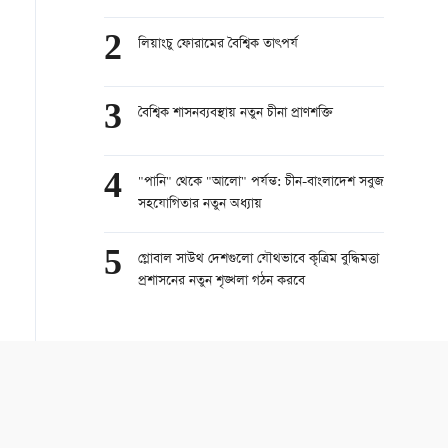
2
লিয়াংচু ফোরামের বৈশ্বিক তাৎপর্য
3
বৈশ্বিক শাসনব্যবস্থায় নতুন চীনা প্রাণশক্তি
4
"পানি" থেকে "আলো" পর্যন্ত: চীন-বাংলাদেশ সবুজ
সহযোগিতার নতুন অধ্যায়
5
গ্লোবাল সাউথ দেশগুলো যৌথভাবে কৃত্রিম বুদ্ধিমত্তা
প্রশাসনের নতুন শৃঙ্খলা গঠন করবে