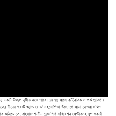
কটি উজ্জ্বল দৃষ্টান্ত হতে পারে। ১৯৭৫ সালে কূটনৈতিক সম্পর্ক প্রতিষ্ঠার
হচ্ছে। চীনের ‘বেল্ট অ্যান্ড রোড’ সহযোগিতা উদ্যোগে সাড়া দেওয়া দক্ষিণ
ের কাঠামোতে, বাংলাদেশ-চীন ফ্রেন্ডশিপ এক্সিবিশন সেন্টারসহ যুগান্তকারী