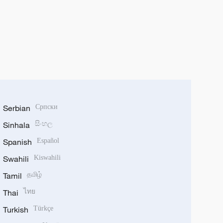
Serbian
Српски
Sinhala
සිංහල
Spanish
Español
Swahili
Kiswahili
Tamil
தமிழ்
Thai
ไทย
Turkish
Türkçe