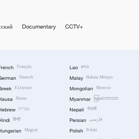
сский
Documentary
CCTV+
French
Français
Lao
ລາວ
German
Deutsch
Malay
Bahasa Melayu
Greek
Ελληνικά
Mongolian
Монгол
Hausa
Hausa
Myanmar
မြန်မာဘာသာ
Hebrew
עברית
Nepali
नेपाली
Hindi
हिन्दी
Persian
فارسی
Hungarian
Magyar
Polish
Polski