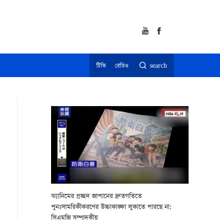
টিভি
রেডিও
search
অ্যানিমের প্রচ্ছদ জাপানের দ্রুতগতিতে
পুনঃসামরিকীকরণের উচ্চাকাঙ্ক্ষা লুকাতে পারছে না:
সিএমজি সম্পাদকীয়