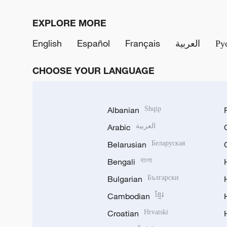
EXPLORE MORE
English
Español
Français
العربية
Ру
CHOOSE YOUR LANGUAGE
Albanian
Shqip
Arabic
العربية
Belarusian
Беларуская
Bengali
বাংলা
Bulgarian
Български
Cambodian
ខ្មែរ
Croatian
Hrvatski