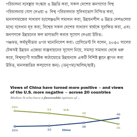
পরিচালনা ব্যবস্থার সংস্কার ও উন্নতি করা, সকল দেশের জনগণের বিশ্ব
পরিচালনায় যোগ দেওয়া ও বিশ্ব পরিচালনার সুবিধাভোগ নিশ্চিত করা,
মানবসমাজের সাধারণ চ্যালেঞ্জগুলি সমাধান করা, উন্নয়নশীল ও উন্নত দেশগুলোর
মধ্যে ব্যবধান দূর করা, বিশ্বের সকল দেশের সাধারণ স্বার্থকে সুরক্ষিত করা, এবং
জনগণকে উন্নয়নের ফল ভাগাভাগি করার সুযোগ দেওয়া উচিত।
পঞ্চমত, কর্মমুখীতার ওপর মনোনিবেশ করা। প্রেসিডেন্ট সি বলেন, ২০৩০ সালের
টেকসই উন্নয়ন এজেন্ডা বাস্তবায়নের সুযোগ নিয়ে, সমস্যা সমাধান থেকে শুরু
করে, বিশ্বব্যাপী সামষ্টিক কাঠামোতে উন্নয়নকে একটি বিশিষ্ট স্থানে স্থাপন করা
উচিত, মানবজাতির কল্যাণের জন্য। (অনুপমা/আলিম/ছাই)