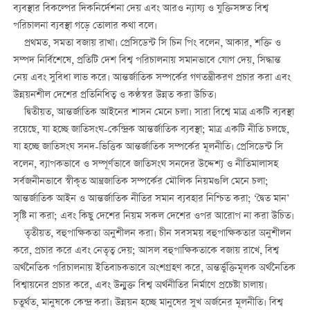
ব্যবস্থার বিকল্পের দিকনির্দেশনা দেয় এবং আরও ন্যায্য ও যুক্তিসঙ্গত বিশ্ব
পরিচালনা ব্যবস্থা গড়ে তোলার কথা বলে।
প্রথমত, সমতা বজায় রাখা। প্রেসিডেন্ট সি চিন পিং বলেন, আকার, শক্তি ও
সম্পদ নির্বিশেষে, প্রতিটি দেশ বিশ্ব পরিচালনায় সমানভাবে যোগ দেয়, সিদ্ধান্ত
নেয় এবং সুবিধা লাভ করে। আন্তর্জাতিক সম্পর্কের গণতন্ত্রীকরণ প্রচার করা এবং
উন্নয়নশীল দেশের প্রতিনিধিত্ব ও কণ্ঠস্বর উন্নত করা উচিত।
দ্বিতীয়ত, আন্তর্জাতিক আইনের শাসন মেনে চলা। সারা বিশ্বে মাত্র একটি ব্যবস্থা
রয়েছে, যা হচ্ছে জাতিসংঘ-কেন্দ্রিক আন্তর্জাতিক ব্যবস্থা; মাত্র একটি নীতি চলছে,
যা হচ্ছে জাতিসংঘ সনদ-ভিত্তিক আন্তর্জাতিক সম্পর্কের মূলনীতি। প্রেসিডেন্ট সি
বলেন, ব্যাপকভাবে ও সম্পূর্ণভাবে জাতিসংঘ সনদের উদ্দেশ্য ও নীতিমালাসহ
সর্বজনীনভাবে স্বীকৃত আন্ত্রজাতিক সম্পর্কের মৌলিক নিয়মগুলি মেনে চলা;
আন্তর্জাতিক আইন ও আন্তর্জাতিক নীতির সমান ব্যবহার নিশ্চিত করা; ‘দ্বৈত মান’
সৃষ্টি না করা; এবং কিছু দেশের নিয়ম সকল দেশের ওপর আরোপ না করা উচিত।
তৃতীয়ত, বহুপাক্ষিকতা অনুশীলন করা। চীন সবসময় বহুপাক্ষিকতার অনুশীলন
করে, প্রচার করে এবং নেতৃত্ব দেয়; আসল বহুপাক্ষিকতাকে বজায় রাখে, বিশ্ব
অর্থনৈতিক পরিচালনায় ইতিবাচকভাবে অংশগ্রহণ করে, অন্তর্ভুক্তিমূলক অর্থনৈতিক
বিশ্বায়নের প্রচার করে, এবং উন্মুক্ত বিশ্ব অর্থনীতির নির্মাণে প্রচেষ্টা চালায়।
চতুর্থত, মানুষকে কেন্দ্র করা। উন্নয়ন হচ্ছে মানুষের সুখ অর্জনের মূলনীতি। বিশ্ব