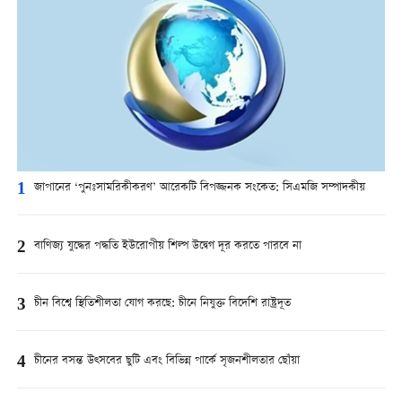
1
জাপানের ‘পুনঃসামরিকীকরণ’ আরেকটি বিপজ্জনক সংকেত: সিএমজি সম্পাদকীয়
2
বাণিজ্য যুদ্ধের পদ্ধতি ইউরোপীয় শিল্প উদ্বেগ দূর করতে পারবে না
3
চীন বিশ্বে স্থিতিশীলতা যোগ করছে: চীনে নিযুক্ত বিদেশি রাষ্ট্রদূত
4
চীনের বসন্ত উত্সবের ছুটি এবং বিভিন্ন পার্কে সৃজনশীলতার ছোঁয়া