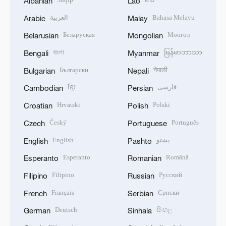
Albanian
Lao
العربية
Bahasa Melayu
Arabic
Malay
Беларуская
Монгол
Belarusian
Mongolian
বাংলা
မြန်မာဘာသာ
Bengali
Myanmar
Български
नेपाली
Bulgarian
Nepali
ខ្មែរ
فارسی
Cambodian
Persian
Hrvatski
Polski
Croatian
Polish
Český
Português
Czech
Portuguese
English
پښتو
English
Pashto
Esperanto
Română
Esperanto
Romanian
Filipino
Русский
Filipino
Russian
Français
Српски
French
Serbian
Deutsch
සිංහල
German
Sinhala