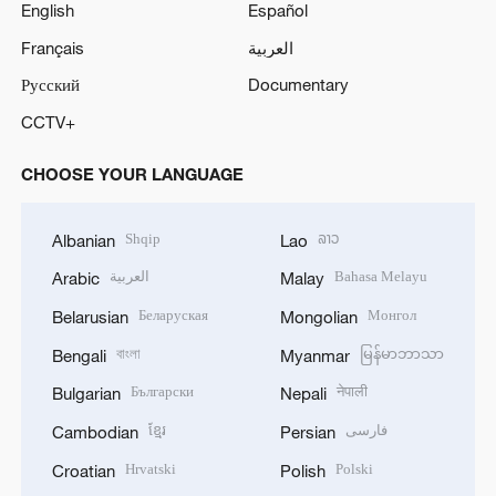
English
Español
Français
العربية
Русский
Documentary
CCTV+
CHOOSE YOUR LANGUAGE
Shqip
ລາວ
Albanian
Lao
العربية
Bahasa Melayu
Arabic
Malay
Беларуская
Монгол
Belarusian
Mongolian
বাংলা
မြန်မာဘာသာ
Bengali
Myanmar
Български
नेपाली
Bulgarian
Nepali
ខ្មែរ
فارسی
Cambodian
Persian
Hrvatski
Polski
Croatian
Polish