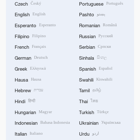
Český
Português
Czech
Portuguese
English
پښتو
English
Pashto
Esperanto
Română
Esperanto
Romanian
Filipino
Русский
Filipino
Russian
Français
Српски
French
Serbian
Deutsch
සිංහල
German
Sinhala
Ελληνικά
Español
Greek
Spanish
Hausa
Kiswahili
Hausa
Swahili
עברית
தமிழ்
Hebrew
Tamil
हिन्दी
ไทย
Hindi
Thai
Magyar
Türkçe
Hungarian
Turkish
Bahasa Indonesia
Українська
Indonesian
Ukrainian
Italiano
اردو
Italian
Urdu