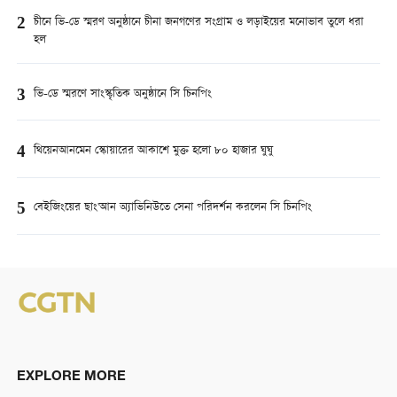
2
চীনে ভি-ডে স্মরণ অনুষ্ঠানে চীনা জনগণের সংগ্রাম ও লড়াইয়ের মনোভাব তুলে ধরা
হল
3
ভি-ডে স্মরণে সাংস্কৃতিক অনুষ্ঠানে সি চিনপিং
4
থিয়েনআনমেন স্কোয়ারের আকাশে মুক্ত হলো ৮০ হাজার ঘুঘু
5
বেইজিংয়ের ছাং'আন অ্যাভিনিউতে সেনা পরিদর্শন করলেন সি চিনপিং
EXPLORE MORE